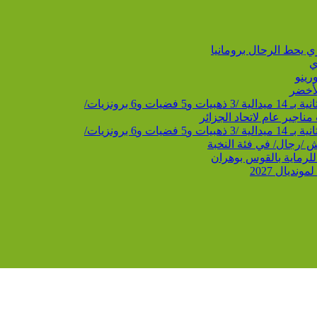
ي
رينو
الأخضر
 برونزيات/
ناجير عام لاتحاد الجزائر
 برونزيات/
 للرماية بالقوس بوهران
ديال 2027