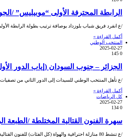
الرابطة المحترفة الأولى “موبيليس” /الجولة 18/: شباب بلوزداد ينفرد بالوصافة, نجم مقرة يخفق في الابتعاد عن منط
/ع انفرد فريق شباب بلوزداد بوصافة ترتيب بطولة الرابطة الأ
أكمل القراءة »
المنتخب الوطني
2025-02-27
145
0
الجزائر – جنوب السودان (إياب الدور الأول من تصفيات كأس أمم إ
/ع تأهل المنتخب الوطني للسيدات إلى الدور الثاني من تصفيات كأس أمم إفريقيا 2026، بعد فوزه
أكمل القراءة »
كل الرياضات
2025-02-27
134
0
سهرة الفنون القتالية المختلطة /الطبعة الرابعة/: تنشيط 80 منازلة للمحترفين والهوا
/ع تنشط 80 منازلة احترافية والهواة (كل الفئات) للفنون القتالية المختلطة ( MMA) سهرة الجمعة المقبلة بقاعة -حرشة حسان- بالجزائر…