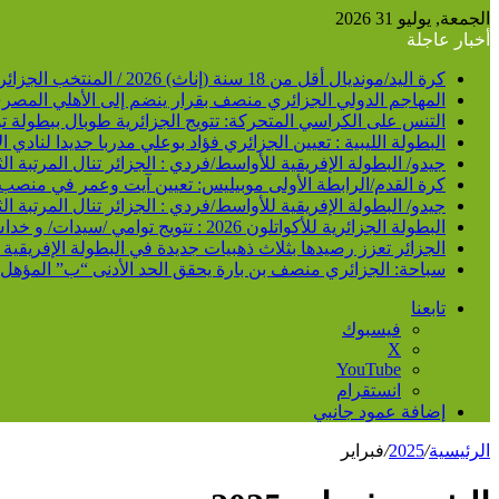
الجمعة, يوليو 31 2026
أخبار عاجلة
كرة اليد/مونديال أقل من 18 سنة (إناث) 2026 / المنتخب الجزائري يحط الرحال برومانيا
المهاجم الدولي الجزائري منصف بقرار ينضم إلى الأهلي المصر
التنس على الكراسي المتحركة: تتويج الجزائرية طوبال ببطولة تو
البطولة الليبية : تعيين الجزائري فؤاد بوعلي مدربا جديدا لنادي 
جيدو/ البطولة الإفريقية للأواسط/فردي : الجزائر تنال المرتبة الثانية بـ 14 ميدالية /3 ذهبيات و5 فضيات و6
كرة القدم/الرابطة الأولى موبيليس: تعيين آيت وعمر في منصب م
جيدو/ البطولة الإفريقية للأواسط/فردي : الجزائر تنال المرتبة الثانية بـ 14 ميدالية /3 ذهبيات و5 فضيات و6
البطولة الجزائرية للأكواتلون 2026 : تتويج توامي /سيدات/ و خداش /رجال/ في فئة النخبة
الجزائر تعزز رصيدها بثلاث ذهبيات جديدة في البطولة الإفريقية
سباحة: الجزائري منصف بن بارة يحقق الحد الأدنى “ب” المؤهل لمون
تابعنا
فيسبوك
‫X
‫YouTube
انستقرام
إضافة عمود جانبي
الرئيسية
/
2025
/
فبراير