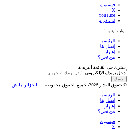
فيسبوك
‫X
‫YouTube
انستقرام
روابط هامة!
الرئيسية
إتصل بنا
إشهار
من نحن؟
إشترك في القائمة البريدية
أدخل بريدك الإلكتروني
© حقوق النشر 2026، جميع الحقوق محفوظة |
الجزائر ماتش
الرئيسية
إتصل بنا
إشهار
من نحن؟
فيسبوك
‫X