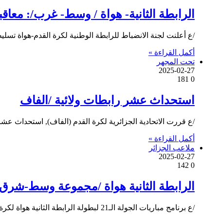
الرابطة الثانية- هواة / وسط- غرب/: معا
/ع أعلنت لجنة الانضباط للرابطة الوطنية لكرة القدم-هواة ت
أكمل القراءة »
تحت المجهر
2025-02-27
181
0
استحداث عشر رابطات ولائية /الفاف
/ع قررت الاتحادية الجزائرية لكرة القدم (الفاف), استحداث عشر (10) رابطات ولائية جديدة, بهدف تعزيز هياكله الإدارية والتنظيمية, حسبما 
أكمل القراءة »
ملاعب الجزائر
2025-02-27
142
0
الرابطة الثانية هواة /مجموعة وسط-شرق/الجولة ال21ـ : برن
/ع برنامج مباريات الجولة الـ21 لبطولة الرابطة الثانية هواة لكرة القدم, مجموعة “وسط-شرق”, والمقررة يومي الثلاثاء والخميس : الثلاثاء 25…