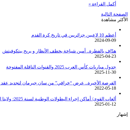
أكمل القراءة »
الصفحة التالية
الأكثر مشاهدة
أعظم 10 لاعبين جزائريين في تاريخ كرة القدم
2024-09-09
هدّاف بالفطرة.. أمين شياخة يخطف الأنظار و يريح بيتكوفيتش
2025-04-23
جدول مباريات كأس العرب 2025 والقنوات الناقلة المفتوحة
2025-11-30
الفرصة الأخيرة.. عرض “خرافي” من سان جيرمان لتجديد عقد م
2022-05-18
ألعاب القوى/ أماكن إجراء البطولات الوطنية لسنة 2025: ولايتا الجزائر وبجاية تحتضنان أغلبية المسابقات /اتحادية/
2025-01-12
إشهار