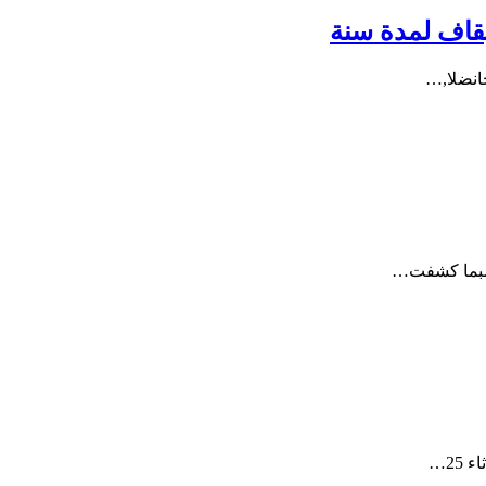
يقاف لمدة سنة
انضلا,…