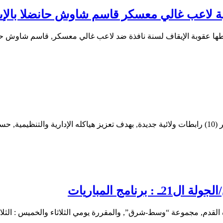
قبة لاعب غالي معسكر قاسم شاوش حانضلا بالإ
سليطها عقوبة الإيقاف لسنة نافذة ضد لاعب غالي معسكر, قاسم شاوش ح
كشفت…
امج المباريات