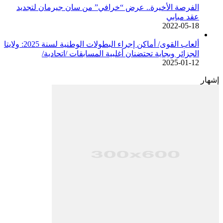
الفرصة الأخيرة.. عرض “خرافي” من سان جيرمان لتجديد
عقد مبابي
2022-05-18
ألعاب القوى/ أماكن إجراء البطولات الوطنية لسنة 2025: ولايتا
الجزائر وبجاية تحتضنان أغلبية المسابقات /اتحادية/
2025-01-12
إشهار