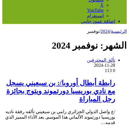
‫X
‫YouTube
انستقرام
إضافة عمود جانبي
الرئيسية
/
2024
/
نوفمبر
الشهر:
نوفمبر 2024
تألق المحترفين
2024-11-28
113
0
رابطة أبطال أوروبا/: بن سبعيني يسجل
مع نادي بوريسيا دورتموند ويتوج بجائزة
رجل المباراة
/ع واصل الدولي الجزائري رامي بن سبعيني تألقه رفقة ناديه
بوريسيا دورتموند الألماني هذا الموسم, بعد الأداء المميز الذي
قدمه…