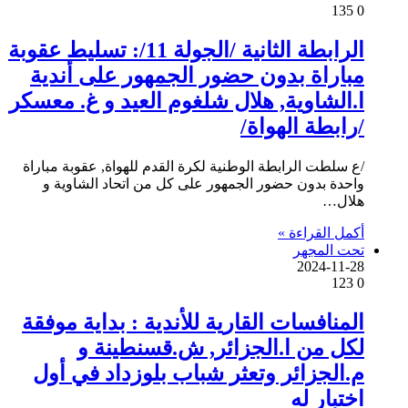
135
0
الرابطة الثانية /الجولة 11/: تسليط عقوبة
مباراة بدون حضور الجمهور على أندية
ا.الشاوية, هلال شلغوم العيد و غ. معسكر
/رابطة الهواة/
/ع سلطت الرابطة الوطنية لكرة القدم للهواة, عقوبة مباراة
واحدة بدون حضور الجمهور على كل من اتحاد الشاوية و
هلال…
أكمل القراءة »
تحت المجهر
2024-11-28
123
0
المنافسات القارية للأندية : بداية موفقة
لكل من ا.الجزائر, ش.قسنطينة و
م.الجزائر وتعثر شباب بلوزداد في أول
اختبار له