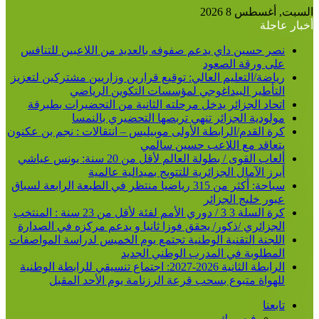
السبت, أغسطس 8 2026
أخبار عاجلة
نصر حسين داي يدعم صفوفه بالعديد من اللاعبين للتنافس
على ورقة الصعود
رياضة/التعليم العالي: توقيع قرارين وزاريين مشتركين لتعزيز
التأطير البيداغوجي لمؤسسات التكوين الرياضي
اتحاد الجزائر يدخل مرحلته الثانية من التحضيرات بطبرقة
مولودية الجزائر تنهي تربصها التحضيري بالنمسا
كرة القدم/الرابطة الأولى موبيليس – انتقالات : نجم بن عكنون
يتعاقد مع اللاعب حسين سالمي
ألعاب القوى / بطولة العالم لأقل من 20 سنة: يونس عياشي
أبرز الآمال الجزائرية للتتويج بميدالية عالمية
سباحة: أكثر من 315 رياضيا منتظر في الطبعة الرابعة لسباق
عبور خليج الجزائر
كرة السلة 3 3 / دوري الأمم لفئة لأقل من 23 سنة : المنتخب
الجزائري /ذكور/ يحقق فوزا ثانيا و يدعم مركزه في الصدارة
اللجنة التقنية الوطنية تجتمع يوم الخميس لدراسة المواصفات
المطلوبة في المدرب الوطني الجديد
الرابطة الثانية 2026-2027: اجتماع تنسيقي للرابطة الوطنية
للهواة متبوع بسحب قرعة الرزنامة يوم الأحد المقبل
تابعنا
فيسبوك