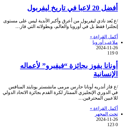
أفضل 20 لاعبا في تاريخ ليفربول
/ع يُعد نادي ليفربول من أعرق وأكبر الأندية ليس على مستوى
إنجلترا فقط بل في أوروبا والعالم، وبطولاته التي فاز…
أكمل القراءة »
ملاعب أوروبا
2024-11-26
119
0
أونانا يفوز بجائزة “فيفبرو” لأعماله
الإنسانية
/ع فاز أندريه أونانا حارس مرمى مانشستر يونايتد المنافس
في الدوري الإنجليزي الممتاز لكرة القدم بجائزة الاتحاد الدولي
للاعبين المحترفين…
أكمل القراءة »
تحت المجهر
2024-11-26
123
0