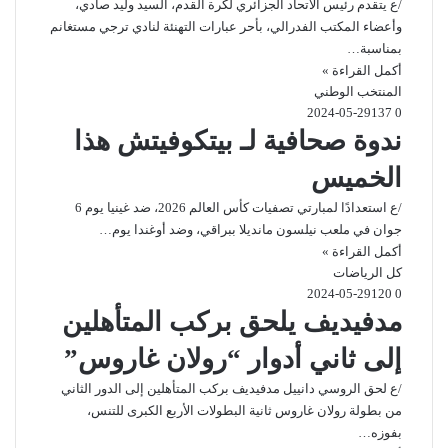
/ع يتقدم رئيس الاتحاد الجزائري لكرة القدم، السيد وليد صادي،
وأعضاء المكتب الفدرالي، بأحر عبارات التهنئة لنادي ترجي مستغانم
بمناسبة…
أكمل القراءة »
المنتخب الوطني
2024-05-29
137
0
ندوة صحافية لـ بيتكوفيتش هذا
الخميس
/ع استعدادًا لمبارتي تصفيات كأس العالم 2026، ضد غينيا يوم 6
جوان في ملعب نيلسون مانديلا ببراقي، وضد أوغندا يوم…
أكمل القراءة »
كل الرياضات
2024-05-29
120
0
مدفيديف يلحق بركب المتأهلين
إلى ثاني أدوار “رولان غاروس”
/ع لحق الروسي دانييل مدفيديف بركب المتأهلين إلى الدور الثاني
من بطولة رولان غاروس ثانية البطولات الأربع الكبرى للتنس،
بفوزه…