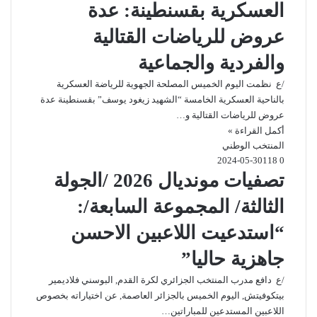
العسكرية بقسنطينة: عدة
عروض للرياضات القتالية
والفردية والجماعية
/ع نظمت اليوم الخميس المصلحة الجهوية للرياضة العسكرية
بالناحية العسكرية الخامسة “الشهيد زيغود يوسف” بقسنطينة عدة
عروض للرياضات القتالية و…
أكمل القراءة »
المنتخب الوطني
2024-05-30
118
0
تصفيات مونديال 2026 /الجولة
الثالثة/ المجموعة السابعة/:
“استدعيت اللاعبين الاحسن
جاهزية حاليا”
/ع دافع مدرب المنتخب الجزائري لكرة القدم, البوسني فلاديمير
بيتكوفيتش, اليوم الخميس بالجزائر العاصمة, عن اختياراته بخصوص
اللاعبين المستدعين للمباراتين…