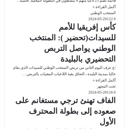
قائمة تضم 25 لاعبا منهم 4 ينشطون في البطولة المحلية, تحسبا…
أكمل القراءة »
المنتخب الوطني
2024-05-29
122
0
كأس إفريقيا للأمم
للسيدات(تحضير ): المنتخب
الوطني يواصل التربص
التحضيري بالبليدة
/ع عرف اليوم الثاني من تربص المنتخب الوطني للسيدات الذي يقام
حاليا بمدينة البليدة ، التحاق بقية اللاعبات المعنيات بالتربص.…
أكمل القراءة »
تحت المجهر
2024-05-29
116
0
الفاف تهنئ ترجي مستغانم على
صعوده إلى بطولة المحترف
الأول