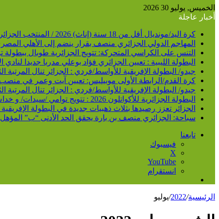
عن
الخميس, يوليو 30 2026
أخبار عاجلة
كرة اليد/مونديال أقل من 18 سنة (إناث) 2026 / المنتخب الجزائري يحط الرحال برومانيا
المهاجم الدولي الجزائري منصف بقرار ينضم إلى الأهلي المصر
التنس على الكراسي المتحركة: تتويج الجزائرية طوبال ببطولة تو
البطولة الليبية : تعيين الجزائري فؤاد بوعلي مدربا جديدا لنادي 
جيدو/ البطولة الإفريقية للأواسط/فردي : الجزائر تنال المرتبة الثانية بـ 14 ميدالية /3 ذهبيات و5 فضيات و6
كرة القدم/الرابطة الأولى موبيليس: تعيين آيت وعمر في منصب م
جيدو/ البطولة الإفريقية للأواسط/فردي : الجزائر تنال المرتبة الثانية بـ 14 ميدالية /3 ذهبيات و5 فضيات و6
البطولة الجزائرية للأكواتلون 2026 : تتويج توامي /سيدات/ و خداش /رجال/ في فئة النخبة
الجزائر تعزز رصيدها بثلاث ذهبيات جديدة في البطولة الإفريقية
سباحة: الجزائري منصف بن بارة يحقق الحد الأدنى “ب” المؤهل لمون
تابعنا
فيسبوك
‫X
‫YouTube
انستقرام
إضافة
عمود
الرئيسية
/
2022
/
يوليو
جانبي