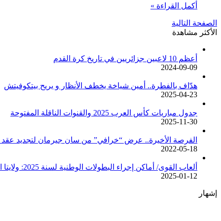
أكمل القراءة »
الصفحة التالية
الأكثر مشاهدة
أعظم 10 لاعبين جزائريين في تاريخ كرة القدم
2024-09-09
هدّاف بالفطرة.. أمين شياخة يخطف الأنظار و يريح بيتكوفيتش
2025-04-23
جدول مباريات كأس العرب 2025 والقنوات الناقلة المفتوحة
2025-11-30
الفرصة الأخيرة.. عرض “خرافي” من سان جيرمان لتجديد عقد م
2022-05-18
ألعاب القوى/ أماكن إجراء البطولات الوطنية لسنة 2025: ولايتا الجزائر وبجاية تحتضنان أغلبية المسابقات /اتحادية/
2025-01-12
إشهار