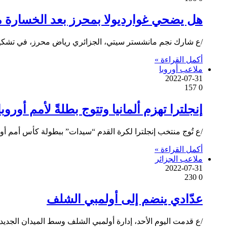
هل يضحي غوارديولا بمحرز بعد الخسارة م
/ع شارك نجم مانشستر سيتي، الجزائري رياض محرز، في تشكيلة فريقه الأساسية خلال مواجهة ل
أكمل القراءة »
ملاعب أوروبا
2022-07-31
157
0
إنجلترا تهزم ألمانيا وتتوج بطلةً لأمم أوروبا ل
/ع تُوج منتخب إنجلترا لكرة القدم “سيدات” ببطولة كأس أمم أوروبا 2022، مساء يوم الأحد الموافق 31 يوليو/تموز، بعد الفوز على نظيره الألماني بنتيجة 2-1،
أكمل القراءة »
ملاعب الجزائر
2022-07-31
230
0
عدّادي ينضم إلى أولمبي الشلف
/ع قدمت اليوم الأحد، إدارة أولمبي الشلف وسط الميدان الجديد 