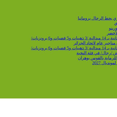
ي
رينو
الأخضر
 برونزيات/
ناجير عام لاتحاد الجزائر
 برونزيات/
 للرماية بالقوس بوهران
ديال 2027