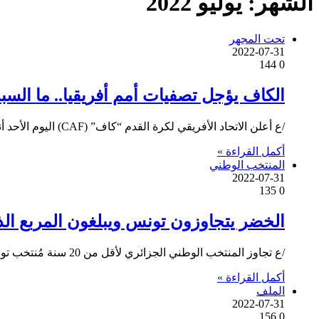
الشهر:
يوليو 2022
تحت المجهر
2022-07-31
144
0
الكاف يؤجل تصفيات أمم أفريقيا.. ما السب
/ع أعلن الاتحاد الأفريقي لكرة القدم “كاف” (CAF) اليوم الأحد أنه تقرر تأجيل الجولة المقبلة من تصفيات كأس الأمم الأفريقية…
أكمل القراءة »
المنتخب الوطني
2022-07-31
135
0
الخضر يتجاوزون تونس ويبلغون المربع ال
/ع تجاوز المنتخب الوطني الجزائري لأقل من 20 سنة مُنتخب تونس سهرة اليوم الأحد في الدور ربع النهائي بنتيجة هدف يتيم دون…
أكمل القراءة »
الملف
2022-07-31
156
0