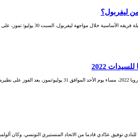
ن ليفربول؟
يفربول، السبت 30 يوليو/ تموز، على لقب درع الاتحاد الإنجليزي 2022،…
لسيدات 2022
 على ملعب…
للنادي توفيق عدّادي قادما من الاتحاد المنستيري التونسي. وكان ألول