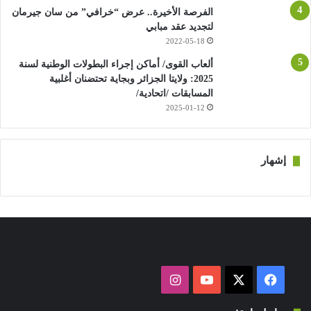
الفرصة الأخيرة.. عرض “خرافي” من سان جيرمان
لتجديد عقد مبابي
2022-05-18
ألعاب القوى/ أماكن إجراء البطولات الوطنية لسنة
2025: ولايتا الجزائر وبجاية تحتضنان أغلبية
المسابقات /اتحادية/
2025-01-12
إشهار
فيسبوك
‫X
‫YouTube
انستقرام