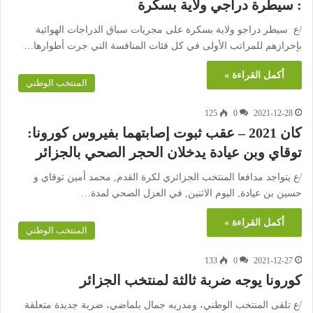
: سيطرة دراجي ولاية بسكرة
/ع سيطر دراجو ولاية بسكرة على مجريات سباق الدراجات الهوائية
بإحرازهم للمراتب الأولى في كل فئات المنافسة التي جرت أطوارها…
أكمل القراءة »
المنتخب الوطني
125
0
2021-12-28
كان 2021 – عقب ثبوت إصابتهما بفيروس كورونا:
توقاي وبن عيادة يدخلان الحجر الصحي بالجزائر
/ع يتواجد مدافعا المنتخب الجزائري لكرة القدم, محمد أمين توقاي و
حسين بن عيادة, اليوم الاثنين, في العزل الصحي لمدة…
أكمل القراءة »
المنتخب الوطني
133
0
2021-12-27
كورونا يوجه ضربة ثالثة لمنتخب الجزائر
/ع تلقى المنتخب الوطني، ومدربه جمال بلماضي، ضربة جديدة متعلقة