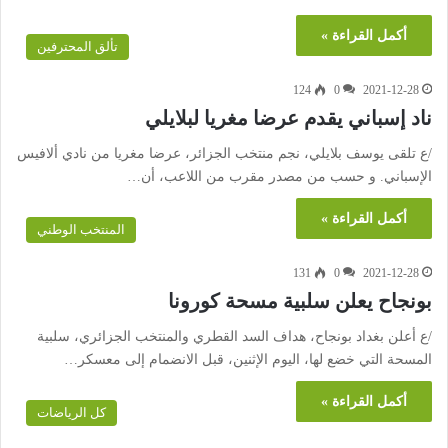
أكمل القراءة »
تألق المحترفين
124
0
2021-12-28
ناد إسباني يقدم عرضا مغريا لبلايلي
/ع تلقى يوسف بلايلي، نجم منتخب الجزائر، عرضا مغريا من نادي ألافيس
الإسباني. و حسب من مصدر مقرب من اللاعب، أن…
أكمل القراءة »
المنتخب الوطني
131
0
2021-12-28
بونجاح يعلن سلبية مسحة كورونا
/ع أعلن بغداد بونجاح، هداف السد القطري والمنتخب الجزائري، سلبية
المسحة التي خضع لها، اليوم الإثنين، قبل الانضمام إلى معسكر…
أكمل القراءة »
كل الرياضات