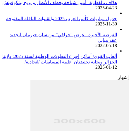
هدّاف بالفطرة.. أمين شياخة يخطف الأنظار و يريح بيتكوفيتش
2025-04-23
جدول مباريات كأس العرب 2025 والقنوات الناقلة المفتوحة
2025-11-30
الفرصة الأخيرة.. عرض “خرافي” من سان جيرمان لتجديد
عقد مبابي
2022-05-18
ألعاب القوى/ أماكن إجراء البطولات الوطنية لسنة 2025: ولايتا
الجزائر وبجاية تحتضنان أغلبية المسابقات /اتحادية/
2025-01-12
إشهار