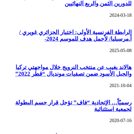
للدورين الثمن والربع النهائيين
2024-03-18
الرابطة الفرنسية الأولى: اختيار الجزائري غويري /
أ.مرسيليا/ لأجمل هدف للموسم 2024-
2025-05-08
هالاند يغيب عن منتخب النرويج خلال مواجهتي تركيا
والجبل الأسود ضمن تصفيات مونديال “قطر 2022”
2021-10-04
رسميّاً… الإتحادية “فاف” تؤجل قرار حسم البطولة
لجمعية استثنائية
2020-07-16