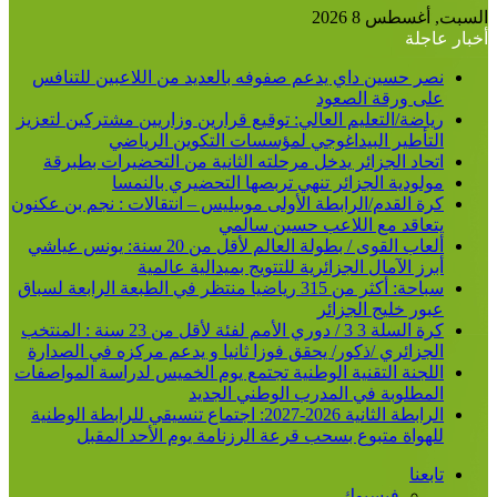
عن
السبت, أغسطس 8 2026
أخبار عاجلة
نصر حسين داي يدعم صفوفه بالعديد من اللاعبين للتنافس
على ورقة الصعود
رياضة/التعليم العالي: توقيع قرارين وزاريين مشتركين لتعزيز
التأطير البيداغوجي لمؤسسات التكوين الرياضي
اتحاد الجزائر يدخل مرحلته الثانية من التحضيرات بطبرقة
مولودية الجزائر تنهي تربصها التحضيري بالنمسا
كرة القدم/الرابطة الأولى موبيليس – انتقالات : نجم بن عكنون
يتعاقد مع اللاعب حسين سالمي
ألعاب القوى / بطولة العالم لأقل من 20 سنة: يونس عياشي
أبرز الآمال الجزائرية للتتويج بميدالية عالمية
سباحة: أكثر من 315 رياضيا منتظر في الطبعة الرابعة لسباق
عبور خليج الجزائر
كرة السلة 3 3 / دوري الأمم لفئة لأقل من 23 سنة : المنتخب
الجزائري /ذكور/ يحقق فوزا ثانيا و يدعم مركزه في الصدارة
اللجنة التقنية الوطنية تجتمع يوم الخميس لدراسة المواصفات
المطلوبة في المدرب الوطني الجديد
الرابطة الثانية 2026-2027: اجتماع تنسيقي للرابطة الوطنية
للهواة متبوع بسحب قرعة الرزنامة يوم الأحد المقبل
تابعنا
فيسبوك