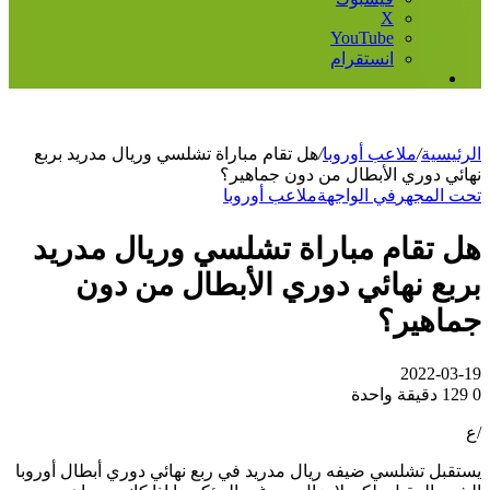
‫X
‫YouTube
انستقرام
إضافة
عمود
جانبي
الرئيسية
/
ملاعب أوروبا
/
هل تقام مباراة تشلسي وريال مدريد بربع
نهائي دوري الأبطال من دون جماهير؟
تحت المجهر
في الواجهة
ملاعب أوروبا
هل تقام مباراة تشلسي وريال مدريد
بربع نهائي دوري الأبطال من دون
جماهير؟
2022-03-19
0
129
دقيقة واحدة
/ع
يستقبل تشلسي ضيفه ريال مدريد في ربع نهائي دوري أبطال أوروبا