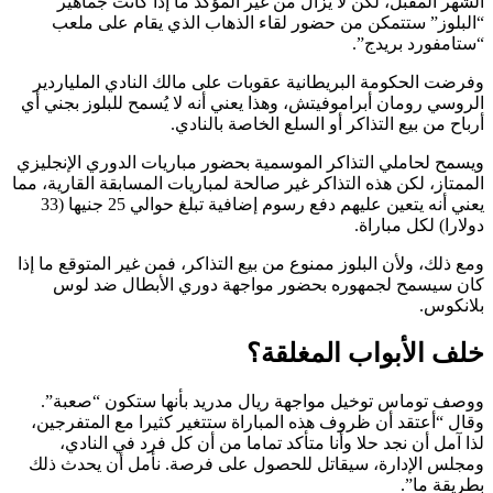
الشهر المقبل، لكن لا يزال من غير المؤكد ما إذا كانت جماهير
“البلوز” ستتمكن من حضور لقاء الذهاب الذي يقام على ملعب
“ستامفورد بريدج”.
وفرضت الحكومة البريطانية عقوبات على مالك النادي الملياردير
الروسي رومان أبراموفيتش، وهذا يعني أنه لا يُسمح للبلوز بجني أي
أرباح من بيع التذاكر أو السلع الخاصة بالنادي.
ويسمح لحاملي التذاكر الموسمية بحضور مباريات الدوري الإنجليزي
الممتاز، لكن هذه التذاكر غير صالحة لمباريات المسابقة القارية، مما
يعني أنه يتعين عليهم دفع رسوم إضافية تبلغ حوالي 25 جنيها (33
دولارا) لكل مباراة.
ومع ذلك، ولأن البلوز ممنوع من بيع التذاكر، فمن غير المتوقع ما إذا
كان سيسمح لجمهوره بحضور مواجهة دوري الأبطال ضد لوس
بلانكوس.
خلف الأبواب المغلقة؟
ووصف توماس توخيل مواجهة ريال مدريد بأنها ستكون “صعبة”.
وقال “أعتقد أن ظروف هذه المباراة ستتغير كثيرا مع المتفرجين،
لذا آمل أن نجد حلا وأنا متأكد تماما من أن كل فرد في النادي،
ومجلس الإدارة، سيقاتل للحصول على فرصة. نأمل أن يحدث ذلك
بطريقة ما”.