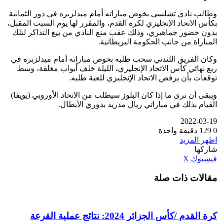
وطالب نادي تشلسي بخوض مباراته أمام ميدلزبره في دور الثمانية
بكأس الاتحاد الإنجليزي لكرة القدم، والمقرر لها يوم السبت المقبل،
بدون حضور جماهيري، وذلك عقب منع النادي من بيع التذاكر لتلك
المباراة من جانب الحكومة البريطانية.
وكان الفريق اللندني سحب طلبه بخوض مباراته أمام ميدلزبره في
ربع نهائي كأس الاتحاد الإنجليزي، الليلة خلف أبواب مغلقة، وسط
توقعات بأن يرفض الاتحاد الإنجليزي للعبة طلبه.
ويبقى أن نرى ما إذا كان البلوز سيطلب من الاتحاد الأوروبي (يويفا)
القيام بذلك في مباراتي ريال مدريد بدوري الأبطال.
2022-03-19
0
129
دقيقة واحدة
اظهر المزيد
شاركها
ڤايبر
طباعة
تيلقرام
واتساب
مشاركة
بينتيريست
فيسبوك
‫X
عبر
مقالات ذات صلة
البريد
كرة القدم /كأس الجزائر 2024: نتائج عملية القرعة