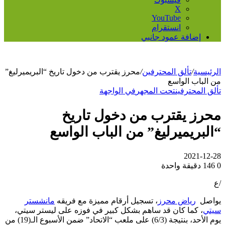
‫X
‫YouTube
انستقرام
إضافة عمود جانبي
الرئيسية
/
تألق المحترفين
/
محرز يقترب من دخول تاريخ “البريميرليغ”
من الباب الواسع
تألق المحترفين
تحت المجهر
في الواجهة
محرز يقترب من دخول تاريخ
“البريميرليغ” من الباب الواسع
2021-12-28
0
146
دقيقة واحدة
/ع
يواصل
رياض محرز
، تسجيل أرقام مميزة مع فريقه
مانشستر
سيتي
، كما كان قد ساهم بشكل كبير في فوزه على ليستر سيتي،
يوم الأحد، بنتيجة (6/3) على ملعب “الاتحاد” ضمن الأسبوع الـ(19) من