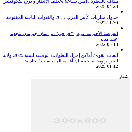
هدّاف بالفطرة.. أمين شياخة يخطف الأنظار و يريح بيتكوفيتش
2025-04-23
جدول مباريات كأس العرب 2025 والقنوات الناقلة المفتوحة
2025-11-30
الفرصة الأخيرة.. عرض “خرافي” من سان جيرمان لتجديد
عقد مبابي
2022-05-18
ألعاب القوى/ أماكن إجراء البطولات الوطنية لسنة 2025: ولايتا
الجزائر وبجاية تحتضنان أغلبية المسابقات /اتحادية/
2025-01-12
إشهار