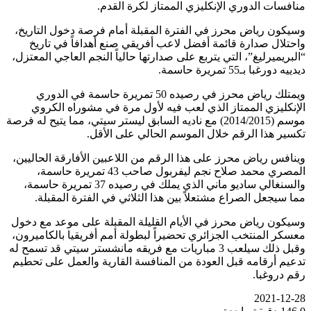
منافسات الدوري الإنكليزي الممتاز لكرة القدم.
وسيكون رياض محرز في الفترة المقبلة أمام فرصة دخول التاريخ،
واحتلال صدارة قائمة أفضل لاعب أفريقي صنع أهدافاً في تاريخ
“البريميرليغ”، التي يتربع على صدارتها حالياً النجم العاجي المعتزل،
ديدييه دورغبا بـ55 تمريرة حاسمة.
ويمتلك رياض محرز في رصيده 50 تمريرة حاسمة في الدوري
الإنكليزي الممتاز الذي لعب فيه لأول مرة في مشوراه الكروي
موسم (2014/2015) مع ناديه السابق ليستر سيتي، مما يتيح له فرصة
تكسير هذا الرقم خلال الموسم الحالي على الأقل.
وينافس رياض محرز على هذا الرقم من اللاعبين الأفارقة الحاليين،
المصري محمد صلاح نجم ليفربول صاحب 43 تمريرة حاسمة،
والسنغالي ساديو ماني الذي يملك في رصيده 37 تمريرة حاسمة،
مما سيجعل الصراع مشتعلاً بين هذا الثلاثي في الفترة المقبلة.
وسيكون رياض محرز في الأيام القليلة المقبلة على موعد مع دخول
معسكر المنتخب الجزائري تحضيراً لبطولة أمم أفريقيا بالكاميرون،
وقبل ذلك سيلعب 3 مباريات مع فريقه مانشستر سيتي قد تسمح له
تدعيم أرقامه قبل العودة من المنافسة القارية والعمل على تحطيم
رقم دروغبا.
2021-12-28