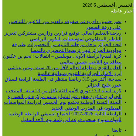
الخميس, أغسطس 6 2026
أخبار عاجلة
نصر حسين داي يدعم صفوفه بالعديد من اللاعبين للتنافس
على ورقة الصعود
رياضة/التعليم العالي: توقيع قرارين وزاريين مشتركين لتعزيز
التأطير البيداغوجي لمؤسسات التكوين الرياضي
اتحاد الجزائر يدخل مرحلته الثانية من التحضيرات بطبرقة
مولودية الجزائر تنهي تربصها التحضيري بالنمسا
كرة القدم/الرابطة الأولى موبيليس – انتقالات : نجم بن عكنون
يتعاقد مع اللاعب حسين سالمي
ألعاب القوى / بطولة العالم لأقل من 20 سنة: يونس عياشي
أبرز الآمال الجزائرية للتتويج بميدالية عالمية
سباحة: أكثر من 315 رياضيا منتظر في الطبعة الرابعة لسباق
عبور خليج الجزائر
كرة السلة 3 3 / دوري الأمم لفئة لأقل من 23 سنة : المنتخب
الجزائري /ذكور/ يحقق فوزا ثانيا و يدعم مركزه في الصدارة
اللجنة التقنية الوطنية تجتمع يوم الخميس لدراسة المواصفات
المطلوبة في المدرب الوطني الجديد
الرابطة الثانية 2026-2027: اجتماع تنسيقي للرابطة الوطنية
للهواة متبوع بسحب قرعة الرزنامة يوم الأحد المقبل
تابعنا
فيسبوك