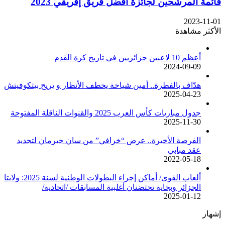
قائمة المرشحين لجائزة أفضل فريق إفريقي 2023
2023-11-01
الأكثر مشاهدة
أعظم 10 لاعبين جزائريين في تاريخ كرة القدم
2024-09-09
هدّاف بالفطرة.. أمين شياخة يخطف الأنظار و يريح بيتكوفيتش
2025-04-23
جدول مباريات كأس العرب 2025 والقنوات الناقلة المفتوحة
2025-11-30
الفرصة الأخيرة.. عرض “خرافي” من سان جيرمان لتجديد
عقد مبابي
2022-05-18
ألعاب القوى/ أماكن إجراء البطولات الوطنية لسنة 2025: ولايتا
الجزائر وبجاية تحتضنان أغلبية المسابقات /اتحادية/
2025-01-12
إشهار