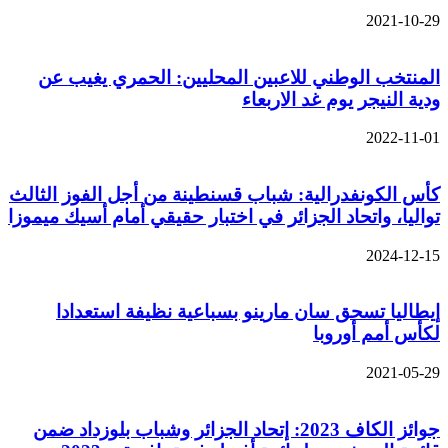
2021-10-29
المنتخب الوطني للاعبين المحليين: الحمري يغيب عن
ودية النيجر يوم غد الاربعاء
2022-11-01
كأس الكونفدرالية: شباب قسنطينة من أجل الفوز الثالث
تواليا، واتحاد الجزائر في اختبار حقيقي أمام أسيك ميموزا
2024-12-15
إيطاليا تسحق سان مارينو بسباعية نظيفة استعدادا
لكأس أمم أوروبا
2021-05-29
جوائز الكاف 2023: إتحاد الجزائر وشباب بلوزداد ضمن