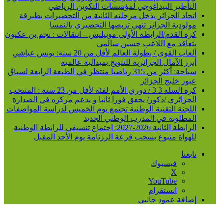
التأطير البيداغوجي لمؤسسات التكوين الرياضي
اتحاد الجزائر يدخل مرحلته الثانية من التحضيرات بطبرقة
مولودية الجزائر تنهي تربصها التحضيري بالنمسا
كرة القدم/الرابطة الأولى موبيليس – انتقالات : نجم بن عكنون
يتعاقد مع اللاعب حسين سالمي
ألعاب القوى / بطولة العالم لأقل من 20 سنة: يونس عياشي
أبرز الآمال الجزائرية للتتويج بميدالية عالمية
سباحة: أكثر من 315 رياضيا منتظر في الطبعة الرابعة لسباق
عبور خليج الجزائر
كرة السلة 3 3 / دوري الأمم لفئة لأقل من 23 سنة : المنتخب
الجزائري /ذكور/ يحقق فوزا ثانيا و يدعم مركزه في الصدارة
اللجنة التقنية الوطنية تجتمع يوم الخميس لدراسة المواصفات
المطلوبة في المدرب الوطني الجديد
الرابطة الثانية 2026-2027: اجتماع تنسيقي للرابطة الوطنية
للهواة متبوع بسحب قرعة الرزنامة يوم الأحد المقبل
تابعنا
فيسبوك
‫X
‫YouTube
انستقرام
إضافة عمود جانبي