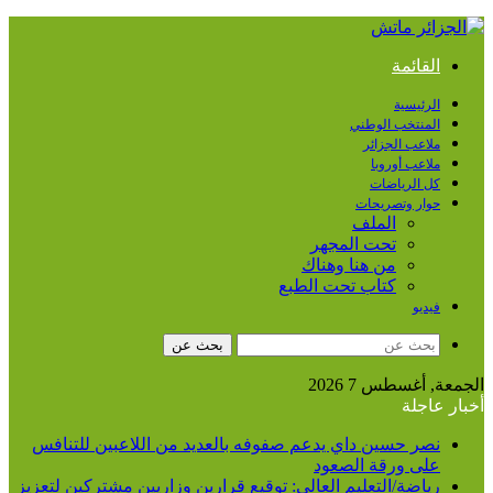
القائمة
الرئيسية
المنتخب الوطني
ملاعب الجزائر
ملاعب أوروبا
كل الرياضات
حوار وتصريحات
الملف
تحت المجهر
من هنا وهناك
كتاب تحت الطبع
فيديو
بحث عن
الجمعة, أغسطس 7 2026
أخبار عاجلة
نصر حسين داي يدعم صفوفه بالعديد من اللاعبين للتنافس
على ورقة الصعود
رياضة/التعليم العالي: توقيع قرارين وزاريين مشتركين لتعزيز