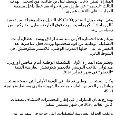
المباراة، تمكن لاعب الوسط، نبيل بن طالب، من تسجيل الهدف
الثالث “للخضر” عن طريق ضربة جزاء بعد خطأ داخل منطقة
العمليات على اللاعب غويري.
وفي الوقت بدل الضائع (90+3) كاد البديل، بغداد بونجاح، من تحقيق
“الرومانتادا” لكن راسيته مرت فوق العارضة بقليل بعد ركنية من
زميله بن زية.
ورغم هذه الخسارة الأولى منذ سنة لرفاق يوسف عطال، أبانت
التشكيلة الوطنية عن قوة شخصيتها وردت فعل عناصرها بعد
التغييرات التي أحدثها المدرب الوطني، فلاديمير بيتكوفيتش، في
الشوط الثاني.
وتعتبر هذه المباراة الأولى للتشكيلة الوطنية أمام منافس أوروبي،
منذ تولي الناخب البوسني فلاديمير بتكوفيتش العارضة الفنية
“للخضر” في شهر فبراير 2024.
وكان المنتخب الوطني قد فاز في الودية الأولى التي جمعته بمنتخب
رواندا يوم الخميس الفارط بملعب الشهيد حملاوي بقسنطينة بنتيجة
(2-0).
وتندرج هاتان المباراتان في إطار التحضيرات لاستئناف تصفيات
كأس العالم-2026 في شهر سبتمبر المقبل.
وعقب الجولة السادسة للتصفيات، التي جرت في شهر مارس