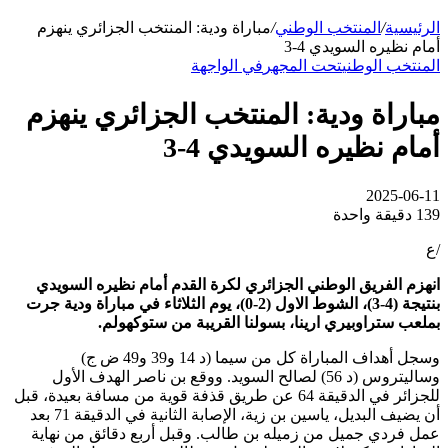
الرئيسية
/
المنتخب الوطني
/
مباراة ودية: المنتخب الجزائري ينهزم
أمام نظيره السويدي 4-3
المنتخب الوطني
تحت المجهر
في الواجهة
مباراة ودية: المنتخب الجزائري ينهزم
أمام نظيره السويدي 4-3
2025-06-11
139
دقيقة واحدة
/ع
انهزم الفريق الوطني الجزائري لكرة القدم أمام نظيره السويدي
بنتيجة (4-3)، الشوط الاول (2-0)، يوم الثلاثاء في مباراة ودية جرت
بملعب ستراوبيري ارينا، بسولنا القريبة من ستوكهولم.
وسجل أهداف المباراة كل من سيما (د 14 و39 و49 ض ج)
وساليتروس (د 56) لصالح السويد. ووقع بن ناصر الهدف الأول
للجزائر في الدقيقة 64 عن طريق قذفة قوية من مسافة بعيدة، قبل
أن يضيف البديل، ياسين بن زية، الإصابة الثانية في الدقيقة 71 بعد
عمل فردي جميل من زميله بن طالب. وقبل أربع دقائق من نهاية