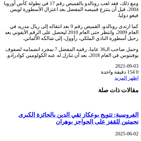
ومع ذلك، فقد لعب رونالدو بالقميص رقم 17 في بطولة كأس أوروبا
2004، قبل أن ينتزع قميصه المفضل بعد اعتزال الأسطورة لويس
فيغو دوليا.
كما ارتدى رونالدو، القميص رقم 9 بعد انتقاله إلى ريال مدريد في
العام 2009، وانتظر حتى العام 2010 ليحصل على الرقم الأيقوني بعد
رحيل أسطورة النادي الملكي، رأوول، إلى شالكه الألماني.
وحمل صاحب الـ36 عاما، رقمه المفضل 7 بمجرد انضمامه لصفوف
يوفنتوس في العام 2018، بعد أن تنازل له عنه الكولومبي كوادرادو.
2021-09-03
0
154
دقيقة واحدة
اظهر المزيد
مقالات ذات صلة
الفروسية: تتويج بوعكاز تقي الدين بالجائزة الكبرى
نجمتين للقفز على الحواجز بوهران
2025-06-02