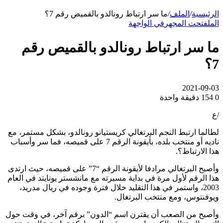
الرئيسية
/
الملف
/
ما سر ارتباط رونالدو بالقميص رقم 7؟
الملف
تحت المجهر
في الواجهة
ما سر ارتباط رونالدو بالقميص رقم
7؟
2021-09-03
0
154
دقيقة واحدة
/ع
لطالما ارتبط النجم البرتغالي كريستيانو رونالدو، بشكل مستمر، مع
ناديه أو منتخب بلده، بأيقونة الرقم 7 على قميصه، فما سر وأسباب
هذا الارتباط؟.
وأصبح البرتغالي مرادفا لأيقونة الرقم “7” على قميصه، حيث ارتدى
هذا الرقم لأول مرة في بداية مسيرته مع مانشستر يونايتد في العام
2003، واستمر في هذا التقليد خلال فترة وجوده في ريال مدريد،
ويوفنتوس، ومع منتخب البرتغال.
وأصبح من الصعب أن يقترن اسم “الدون” برقم آخر، في وقت حول