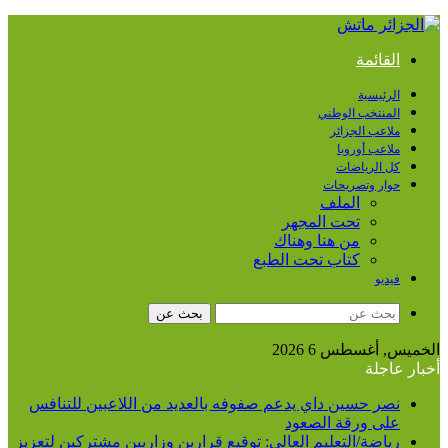
القائمة
الرئيسية
المنتخب الوطني
ملاعب الجزائر
ملاعب أوروبا
كل الرياضات
حوار وتصريحات
الملف
تحت المجهر
من هنا وهناك
كتاب تحت الطبع
فيديو
بحث عن
الخميس, أغسطس 6 2026
أخبار عاجلة
نصر حسين داي يدعم صفوفه بالعديد من اللاعبين للتنافس
على ورقة الصعود
رياضة/التعليم العالي: توقيع قرارين وزاريين مشتركين لتعزيز