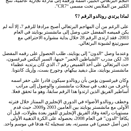
النجم البرتغالي الكبير، اسمه ورقمه إلى ماركة تجارية عالمية، تنتج
الكثير من الملابس تحت مسمى “CR7”.
لماذا يرتدي رونالدو الرقم 7؟
على الرغم من أن المهاجم البرتغالي أصبح مرادفا للرقم 7، إلا أنه لم
يكن قميصه المفضل حتى وصل إلى مانشستر يونايتد في العام
2003، فقد ارتدى الرقم 28 خلال بداية مشواره الاحترافي مع
سبورتينغ لشبونة البرتغالي.
وعندما وصل “الدون” إلى يونايتد، طلب الحصول على رقمه المفضل
28، لكن مدرب “الشياطين الحمر” حينها، السير أليكس فيرغسون،
حث البرتغالي على أخذ القميص رقم 7، الذي كان يرتديه عظماء
مانشستر يونايتد، مثل ديفيد بيكهام، وجورج بست، وإريك كانتونا.
وكان فيرغسون يؤمن بأن رونالدو سيكون قادرا على حفر اسمه
بأحرف من ذهب في سجلات مانشستر، والوصول إلى مراتب
أساطير الفريق الذين ارتدوا هذا الرقم سابقا، وهو ما تحقق فعلا.
وخطف رونالدو الأضواء في الدوري الإنجليزي الممتاز خلال فترته
الأولى مع مانشستر يونايتد بين العامين 2003 و2009، حيث قدم
مستويات رائعة وقاد الفريق الإنجليزي للفوز بعدة بطولات، قبل أن
يكافأ “الدون” في العام 2008، بحصوله على الكرة الذهبية الأولى
(من أصل خمس) في مسيرته، بعد تسجيله 42 هدفا في موسم واحد.