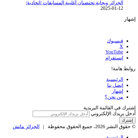
الجزائر وبجاية تحتضنان أغلبية المسابقات /اتحادية/
2025-01-12
إشهار
فيسبوك
‫X
‫YouTube
انستقرام
روابط هامة!
الرئيسية
إتصل بنا
إشهار
من نحن؟
إشترك في القائمة البريدية
أدخل بريدك الإلكتروني
© حقوق النشر 2026، جميع الحقوق محفوظة |
الجزائر ماتش
الرئيسية