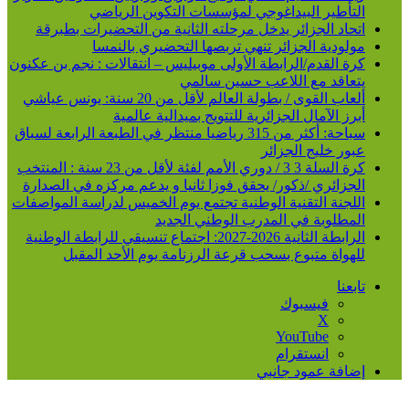
التأطير البيداغوجي لمؤسسات التكوين الرياضي
اتحاد الجزائر يدخل مرحلته الثانية من التحضيرات بطبرقة
مولودية الجزائر تنهي تربصها التحضيري بالنمسا
كرة القدم/الرابطة الأولى موبيليس – انتقالات : نجم بن عكنون
يتعاقد مع اللاعب حسين سالمي
ألعاب القوى / بطولة العالم لأقل من 20 سنة: يونس عياشي
أبرز الآمال الجزائرية للتتويج بميدالية عالمية
سباحة: أكثر من 315 رياضيا منتظر في الطبعة الرابعة لسباق
عبور خليج الجزائر
كرة السلة 3 3 / دوري الأمم لفئة لأقل من 23 سنة : المنتخب
الجزائري /ذكور/ يحقق فوزا ثانيا و يدعم مركزه في الصدارة
اللجنة التقنية الوطنية تجتمع يوم الخميس لدراسة المواصفات
المطلوبة في المدرب الوطني الجديد
الرابطة الثانية 2026-2027: اجتماع تنسيقي للرابطة الوطنية
للهواة متبوع بسحب قرعة الرزنامة يوم الأحد المقبل
تابعنا
فيسبوك
‫X
‫YouTube
انستقرام
إضافة عمود جانبي