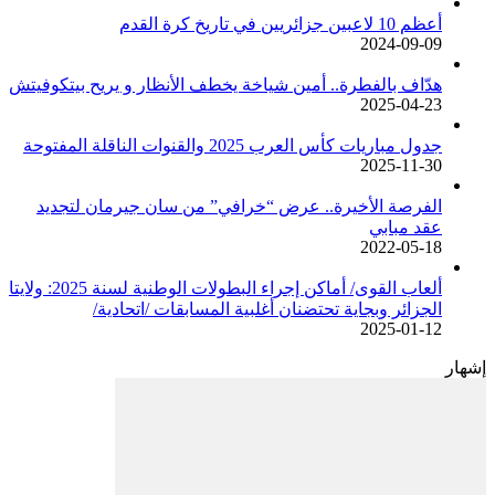
أعظم 10 لاعبين جزائريين في تاريخ كرة القدم
2024-09-09
هدّاف بالفطرة.. أمين شياخة يخطف الأنظار و يريح بيتكوفيتش
2025-04-23
جدول مباريات كأس العرب 2025 والقنوات الناقلة المفتوحة
2025-11-30
الفرصة الأخيرة.. عرض “خرافي” من سان جيرمان لتجديد
عقد مبابي
2022-05-18
ألعاب القوى/ أماكن إجراء البطولات الوطنية لسنة 2025: ولايتا
الجزائر وبجاية تحتضنان أغلبية المسابقات /اتحادية/
2025-01-12
إشهار