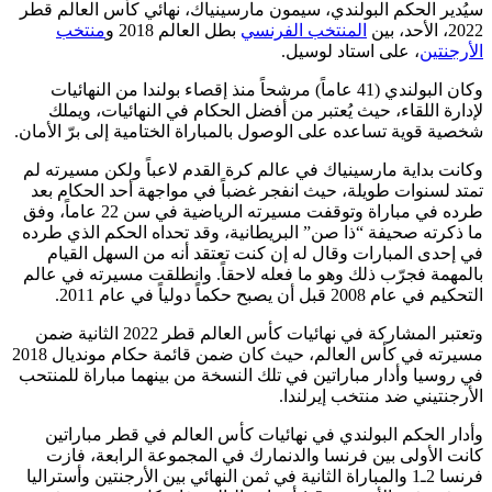
سيُدير الحكم البولندي، سيمون مارسينياك، نهائي كأس العالم قطر
2022، الأحد، بين
المنتخب الفرنسي
بطل العالم 2018 و
منتخب
الأرجنتين
، على استاد لوسيل.
وكان البولندي (41 عاماً) مرشحاً منذ إقصاء بولندا من النهائيات
لإدارة اللقاء، حيث يُعتبر من أفضل الحكام في النهائيات، ويملك
شخصية قوية تساعده على الوصول بالمباراة الختامية إلى برّ الأمان.
وكانت بداية مارسينياك في عالم كرة القدم لاعباً ولكن مسيرته لم
تمتد لسنوات طويلة، حيث انفجر غضباً في مواجهة أحد الحكام بعد
طرده في مباراة وتوقفت مسيرته الرياضية في سن 22 عاماً، وفق
ما ذكرته صحيفة “ذا صن” البريطانية، وقد تحداه الحكم الذي طرده
في إحدى المبارات وقال له إن كنت تعتقد أنه من السهل القيام
بالمهمة فجرّب ذلك وهو ما فعله لاحقاً. وانطلقت مسيرته في عالم
التحكيم في عام 2008 قبل أن يصبح حكماً دولياً في عام 2011.
وتعتبر المشاركة في نهائيات كأس العالم قطر 2022 الثانية ضمن
مسيرته في كأس العالم، حيث كان ضمن قائمة حكام مونديال 2018
في روسيا وأدار مباراتين في تلك النسخة من بينهما مباراة للمنتحب
الأرجنتيني ضد منتخب إيرلندا.
وأدار الحكم البولندي في نهائيات كأس العالم في قطر مباراتين
كانت الأولى بين فرنسا والدنمارك في المجموعة الرابعة، فازت
فرنسا 2ـ1 والمباراة الثانية في ثمن النهائي بين الأرجنتين وأستراليا