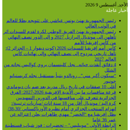
الأحد, أغسطس 9 2026
أخبار عاجلة
رئيس الجمهورية يهنئ يونس عياشي على تتويجه بطلا للعالم
في الوثب العالي
رئيس الجمهورية يهنئ الفريق الوطني لكرة لقدم للسيدات اثر
تأهلهن الى مونديال البرازيل 2027 و إلى الدور نصف النهائي
من كأس إفريقيا للأمم
كأس أمم إفريقيا للسيدات 2026 (كوت ديفوار 1 – الجزائر 2):
تأهل تاريخي مزدوج إلى نصف النهائي وإلى نهائيات كأس
العالم 2027
4 دقائق أنقذت حياته.. نجل كلينسمان يروي كواليس نجاته من
الشلل
“سيكون أكبر مني”.. رونالدو يتنبأ بمستقبل نجله كريستيانو
جونيور
أغلى 10 صفقات في تاريخ ريال مدريد بعد ضم يان ديوماندي
قرعة منافسات ما بين الأندية الإفريقية 2026-2027: الفرق
الجزائرية تتعرف على منافسيها في الدورين التمهيديين
كرة اليد / مونديال أقل من 18 سنة إناث /مباريات ترتيبية/:
انهزام المنتخب الجزائري أمام نظيره الأوزباكستاني /30-38/
بطل إفريقيا مع “الخضر” مهدي طاهرات يعلن اعتزاله عن
عمر 36 عاما
الرابطة الأولى ”موبيليس” – تحضيرات : فوز شباب قسنطينة