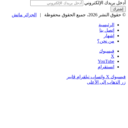
أدخل بريدك الإلكتروني
© حقوق النشر 2026، جميع الحقوق محفوظة |
الجزائر ماتش
الرئيسية
إتصل بنا
إشهار
من نحن؟
فيسبوك
‫X
‫YouTube
انستقرام
فيسبوك
‫X
واتساب
تيلقرام
ڤايبر
زر الذهاب إلى الأعلى