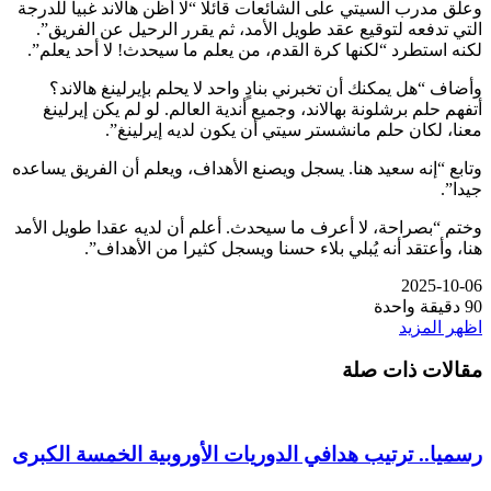
وعلق مدرب السيتي على الشائعات قائلا “لا أظن هالاند غبيا للدرجة
التي تدفعه لتوقيع عقد طويل الأمد، ثم يقرر الرحيل عن الفريق”.
لكنه استطرد “لكنها كرة القدم، من يعلم ما سيحدث! لا أحد يعلم”.
وأضاف “هل يمكنك أن تخبرني بنادٍ واحد لا يحلم بإيرلينغ هالاند؟
أتفهم حلم برشلونة بهالاند، وجميع أندية العالم. لو لم يكن إيرلينغ
معنا، لكان حلم مانشستر سيتي أن يكون لديه إيرلينغ”.
وتابع “إنه سعيد هنا. يسجل ويصنع الأهداف، ويعلم أن الفريق يساعده
جيدا”.
وختم “بصراحة، لا أعرف ما سيحدث. أعلم أن لديه عقدا طويل الأمد
هنا، وأعتقد أنه يُبلي بلاء حسنا ويسجل كثيرا من الأهداف”.
2025-10-06
90
دقيقة واحدة
اظهر المزيد
مقالات ذات صلة
رسميا.. ترتيب هدافي الدوريات الأوروبية الخمسة الكبرى