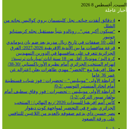
السبت, أغسطس 8 2026
أخبار عاجلة
4 دقائق أنقذت حياته.. نجل كلينسمان يروي كواليس نجاته من
الشلل
“سيكون أكبر مني”.. رونالدو يتنبأ بمستقبل نجله كريستيانو
جونيور
أغلى 10 صفقات في تاريخ ريال مدريد بعد ضم يان ديوماندي
قرعة منافسات ما بين الأندية الإفريقية 2026-2027: الفرق
الجزائرية تتعرف على منافسيها في الدورين التمهيديين
كرة اليد / مونديال أقل من 18 سنة إناث /مباريات ترتيبية/:
انهزام المنتخب الجزائري أمام نظيره الأوزباكستاني /30-38/
بطل إفريقيا مع “الخضر” مهدي طاهرات يعلن اعتزاله عن
عمر 36 عاما
الرابطة الأولى ”موبيليس” – تحضيرات : فوز شباب قسنطينة
أمام اتحاد المنستير التونسي /2-0/
الرابطة الأولى موبيليس – تحضيرات : فوز وفاق سطيف أمام
بولفار سبور التركي /2-1/
كأس أمم إفريقيا للسيدات 2026 /ربع النهائي/ : المنتخب
الجزائري يشرع في التحضير لمواجهة كوت ديفوار
نصر حسين داي يدعم صفوفه بالعديد من اللاعبين للتنافس
على ورقة الصعود
تابعنا