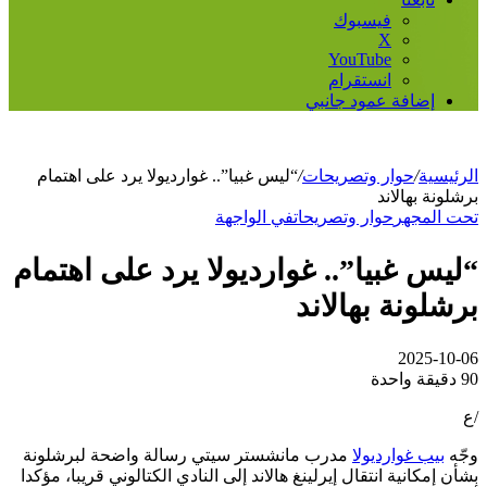
فيسبوك
‫X
‫YouTube
انستقرام
إضافة عمود جانبي
الرئيسية
/
حوار وتصريحات
/
“ليس غبيا”.. غوارديولا يرد على اهتمام
برشلونة بهالاند
تحت المجهر
حوار وتصريحات
في الواجهة
“ليس غبيا”.. غوارديولا يرد على اهتمام
برشلونة بهالاند
2025-10-06
90
دقيقة واحدة
/ع
وجّه
بيب غوارديولا
مدرب مانشستر سيتي رسالة واضحة لبرشلونة
بشأن إمكانية انتقال إيرلينغ هالاند إلى النادي الكتالوني قريبا، مؤكدا