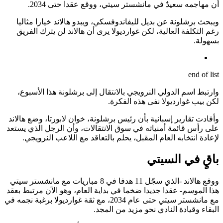
أن مهاجمه سعيدٌ في مانشستر سيتي، ووقع عقدا حتى 2034.
ويبحث برشلونة عن بديل لليفاندوفسكي، ويبدو هالاند خيارا مثاليا
رغم التكلفة العالية، لكن غوارديولا يرى أن هالاند لن يترك الفريق
بسهولة.
end of list
وارتبط اسم الدولي النرويجي بالانتقال إلى برشلونة هذا الأسبوع،
لكن بيب غوارديولا نفى هذه الفكرة.
وأفادت تقارير إسبانية بأن رئيس برشلونة، خوان لابورتا، وضع هالاند
على رأس قائمة أمنياته في سوق الانتقالات، وأن الرجل الذي يستعد
لإعادة انتخابه العام المقبل، يحلم بالتعاقد مع اللاعب النرويجي.
باقٍ في السيتي
ووقع هالاند -الذي سجّل 11 هدفا في 8 مباريات مع مانشستر سيتي
هذا الموسم- عقدا جديدا ضخما في بداية العام، وهو الآن مرتبط بعقد
مع مانشستر سيتي حتى عام 2034، مع ثقة غوارديولا برغبة نجمه في
البقاء وقيادة النادي نحو مزيد من المجد.