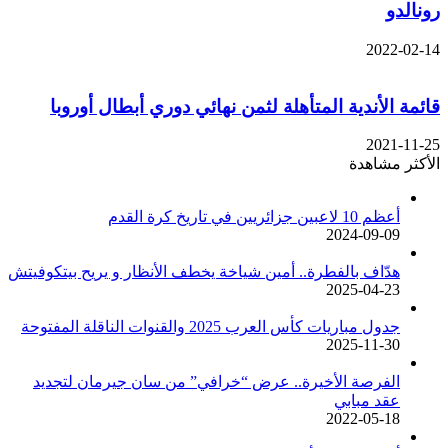
رونالدو
2022-02-14
قائمة الأندية المتأهلة لثمن نهائي دوري أبطال أوروبا
2021-11-25
الأكثر مشاهدة
أعظم 10 لاعبين جزائريين في تاريخ كرة القدم
2024-09-09
هدّاف بالفطرة.. أمين شياخة يخطف الأنظار و يريح بيتكوفيتش
2025-04-23
جدول مباريات كأس العرب 2025 والقنوات الناقلة المفتوحة
2025-11-30
الفرصة الأخيرة.. عرض “خرافي” من سان جيرمان لتجديد
عقد مبابي
2022-05-18