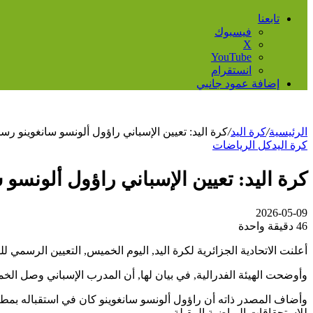
تابعنا
فيسبوك
‫X
‫YouTube
انستقرام
إضافة عمود جانبي
الرئيسية
/
كرة اليد
/
كرة اليد: تعيين الإسباني راؤول ألونسو سانغوينو رسمي
كرة اليد
كل الرياضات
كرة اليد: تعيين الإسباني راؤول ألونسو 
2026-05-09
46
دقيقة واحدة
أعلنت الاتحادية الجزائرية لكرة اليد, اليوم الخميس, التعيين الرسمي
وأوضحت الهيئة الفدرالية, في بيان لها, أن المدرب الإسباني وصل ا
وأضاف المصدر ذاته أن راؤول ألونسو سانغوينو كان في استقباله بمطا
للاستحقاقات الرياضية المقبلة.