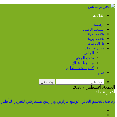
القائمة
الرئيسية
المنتخب الوطني
ملاعب الجزائر
ملاعب أوروبا
كل الرياضات
حوار وتصريحات
الملف
تحت المجهر
من هنا وهناك
كتاب تحت الطبع
فيديو
بحث عن
الجمعة, أغسطس 7 2026
أخبار عاجلة
رياضة/التعليم العالي: توقيع قرارين وزاريين مشتركين لتعزيز التأطي