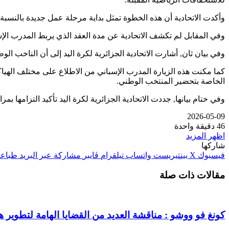
وأكدت الاتحادية أن هذه الخطوة تمثل بداية مرحلة عمل جديدة بالنسبة
وفي المقابل لم تكشف الاتحادية عن مدة العقد الذي يربط المدرب الإس
وفي بيان ثان, أشارت الاتحادية الجزائرية لكرة اليد إلى أن الناخب الوط
كما مكنت هذه الزيارة المدرب الإسباني من الاطلاع على مختلف الهيا
الخاصة بتحضير المنتخب الوطني.
وفي ختام بيانها, جددت الاتحادية الجزائرية لكرة اليد تأكيد التزامها 
2026-05-09
46
دقيقة واحدة
اظهر المزيد
شاركها
فيسبوك
‫X
بينتيريست
واتساب
تيلقرام
ڤايبر
مشاركة عبر البريد
طباعة
مقالات ذات صلة
كونغ فو ووشو : مناقشة العديد من القضايا الهامة لتطوير هذ