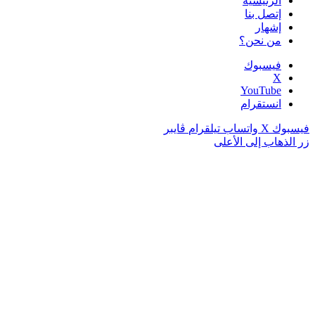
الرئيسية
إتصل بنا
إشهار
من نحن؟
فيسبوك
‫X
‫YouTube
انستقرام
فيسبوك
‫X
واتساب
تيلقرام
ڤايبر
زر الذهاب إلى الأعلى