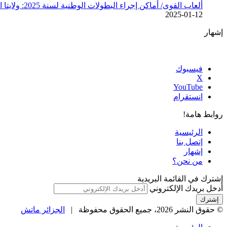
ألعاب القوى/ أماكن إجراء البطولات الوطنية لسنة 2025: ولايتا الجزائر وبجاية تحتضنان أغلبية المسابقات /اتحادية/
2025-01-12
إشهار
فيسبوك
‫X
‫YouTube
انستقرام
روابط هامة!
الرئيسية
إتصل بنا
إشهار
من نحن؟
إشترك في القائمة البريدية
أدخل بريدك الإلكتروني
© حقوق النشر 2026، جميع الحقوق محفوظة |
الجزائر ماتش