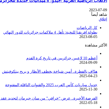
الألعاب الرياضية العربية /جيدو: 8 ميداليات جديدة للجزائرمنها 3 ذهبيات
2023-07-09
شاهد أيضاً
إغلاق
كل الرياضات
بطولة افريقيا للنخبة: تأهل 4 ملاكمات جزائريات للدور النهائي
2023-08-05
الأكثر مشاهدة
أعظم 10 لاعبين جزائريين في تاريخ كرة القدم
2024-09-09
هدّاف بالفطرة.. أمين شياخة يخطف الأنظار و يريح بيتكوفيتش
2025-04-23
جدول مباريات كأس العرب 2025 والقنوات الناقلة المفتوحة
2025-11-30
الفرصة الأخيرة.. عرض “خرافي” من سان جيرمان لتجديد عقد م
2022-05-18