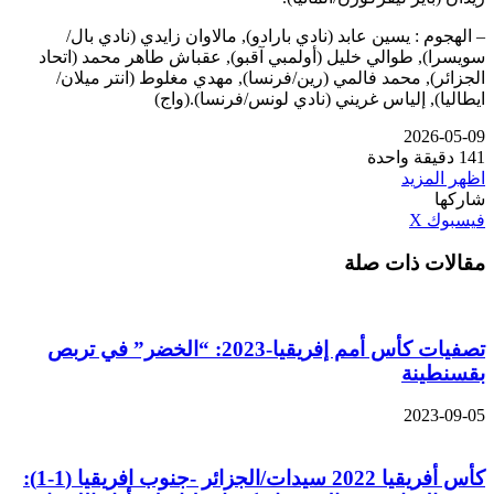
– الهجوم : يسين عابد (نادي بارادو), مالاوان زايدي (نادي بال/
سويسرا), طوالي خليل (أولمبي آقبو), عقباش طاهر محمد (اتحاد
الجزائر), محمد فالمي (رين/فرنسا), مهدي مغلوط (انتر ميلان/
ايطاليا), إلياس غريني (نادي لونس/فرنسا).(واج)
2026-05-09
141
دقيقة واحدة
اظهر المزيد
شاركها
ڤايبر
طباعة
تيلقرام
واتساب
مشاركة
بينتيريست
فيسبوك
‫X
عبر
مقالات ذات صلة
البريد
تصفيات كأس أمم إفريقيا-2023: “الخضر” في تربص
بقسنطينة
2023-09-05
كأس أفريقيا 2022 سيدات/الجزائر -جنوب افريقيا (1-1):