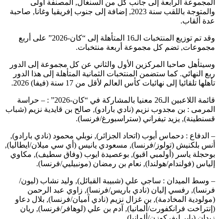
المجموعة الرابعة إلى جانب كل من السنغال, المصنفة أولى
والمتوجة باللقب سنة 2023, إضافة إلى جنوب إفريقيا وغانا, صاحبة
عدة ألقاب.
وقد تم توزيع المنتخبات الـ16 المتأهلة إلى “كان-2026” على أربع
مجموعات, تضم كل مجموعة أربعة منتخبات.
وسيتأهل صاحبا المركزين الأول والثاني عن كل مجموعة إلى الدور
ربع النهائي. كما ستضمن المنتخبات الثمانية المتأهلة إلى هذا الدور
تأهلها تلقائيا إلى نهائيات كأس العالم لأقل من 17 سنة (فيفا) 2026.
قائمة اللاعبين الـ26 معنيا بالمشاركة في “كان-2026” : – حراسة
المرمى : بن مجدوب نزيم (نادي بارادو), صالح بن قايدية نزيم (شباب
قسنطينة), يزيد تيفراني (ستراسبورغ/فرنسا).
– الدفاع : دحماس أيوب (اتحاد الجزائر), نوبلي محمود (نادي بارادو),
أنس بلكنيش (تولوز/فرنسا), مسعودي يانيس (أي سي ميلان/ايطاليا),
بوحجلة ياسر (أولمبي اقبو), بوعصيدة ايوب (وفاق سطيف), مكاوي
إلياس (فولندام/هولندا), نعام بن رمضان (مونبيليي/فرنسا).
– وسط الميدان : ساجي علي (شبيبة القبائل), وليد نشاب (ليون/
فرنسا), رفسي إليان (نادي باريس/فرنسا), زاوي عبد الرحمن
(مولودية المخادمة), بن غزال نزيم (نادي آميان/فرنسا), بلال دعاو
(إنتراخت فرانكفورت/ألمانيا), آدم بن علي (لوهافر/فرنسا), ريان
زيدان (باير ليفركوزن/ألمانيا).