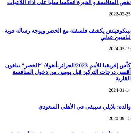
نقص المنافسة و الخبرة انعكسا سلبا على أداء اللاعبات
2022-02-25
بيتكوفيتش يكشف فلسفته مع الخضر ويوجه رسالة قوية
لياسين عدلي
2024-03-19
كأس إفريقيا للأمم 2023/الجزائر-أنغولا: “الخضر” يبلغون
أقصى درجات التركيز قبل يومين من دخول المنافسة
القارية
2024-01-14
والده: بلايلي سيبقى في الأهلي السعودي
2020-09-15