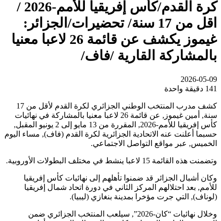
كرة القدم/كأس إفريقيا للأمم-2026 /
اقل من 17 سنة/ تحضيرات/الجزائر:
غيموز يكشف عن قائمة 26 لاعبا معنيا
بالمشاركة القارية /فاف/
2026-05-09
141
دقيقة واحدة
كشف مدرب المنتخب الوطني الجزائري لكرة القدم لأقل من 17
سنة, أمين غيموز, عن قائمة 26 لاعبا معنيا بالمشاركة في نهائيات
كأس إفريقيا للأمم-2026, المقررة من 13 مايو إلى 2 يونيو المقبل,
حسبما أعلنت عنه الاتحادية الجزائرية لكرة القدم (فاف), مساء اليوم
الخميس, عبر مواقع التواصل الاجتماعي.
وتضمنت هذه القائمة 15 لاعبا ينشط في مختلف البطولات الأوروبية.
وكان أشبال الجزائر قد ضمنوا تأهلهم إلى نهائيات كأس إفريقيا
للأمم, بعد احتلالهم المركز الثاني في دورة اتحاد شمال إفريقيا
(لوناف), التي جرت مؤخرا بمدينة بنغازي (ليبيا).
وخلال نهائيات “كان-2026”, سيلعب المنتخب الجزائري ضمن