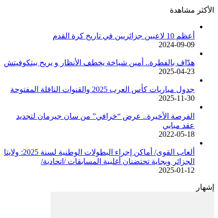
الأكثر مشاهدة
أعظم 10 لاعبين جزائريين في تاريخ كرة القدم
2024-09-09
هدّاف بالفطرة.. أمين شياخة يخطف الأنظار و يريح بيتكوفيتش
2025-04-23
جدول مباريات كأس العرب 2025 والقنوات الناقلة المفتوحة
2025-11-30
الفرصة الأخيرة.. عرض “خرافي” من سان جيرمان لتجديد
عقد مبابي
2022-05-18
ألعاب القوى/ أماكن إجراء البطولات الوطنية لسنة 2025: ولايتا
الجزائر وبجاية تحتضنان أغلبية المسابقات /اتحادية/
2025-01-12
إشهار