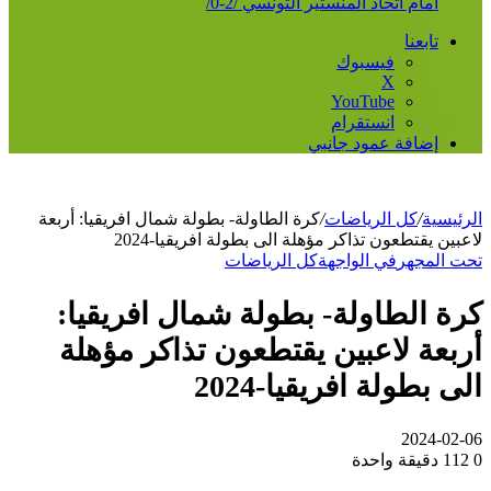
أمام اتحاد المنستير التونسي /2-0/
تابعنا
فيسبوك
‫X
‫YouTube
انستقرام
إضافة عمود جانبي
الرئيسية
/
كل الرياضات
/
كرة الطاولة- بطولة شمال افريقيا: أربعة
لاعبين يقتطعون تذاكر مؤهلة الى بطولة افريقيا-2024
تحت المجهر
في الواجهة
كل الرياضات
كرة الطاولة- بطولة شمال افريقيا:
أربعة لاعبين يقتطعون تذاكر مؤهلة
الى بطولة افريقيا-2024
2024-02-06
0
112
دقيقة واحدة