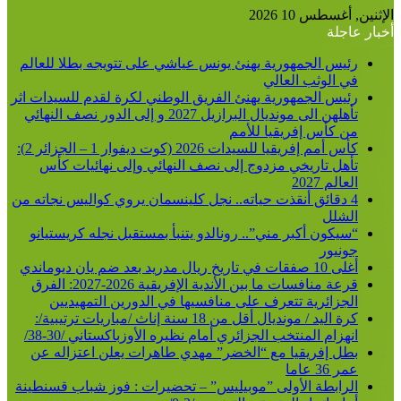
الإثنين, أغسطس 10 2026
أخبار عاجلة
رئيس الجمهورية يهنئ يونس عياشي على تتويجه بطلا للعالم
في الوثب العالي
رئيس الجمهورية يهنئ الفريق الوطني لكرة لقدم للسيدات اثر
تأهلهن الى مونديال البرازيل 2027 و إلى الدور نصف النهائي
من كأس إفريقيا للأمم
كأس أمم إفريقيا للسيدات 2026 (كوت ديفوار 1 – الجزائر 2):
تأهل تاريخي مزدوج إلى نصف النهائي وإلى نهائيات كأس
العالم 2027
4 دقائق أنقذت حياته.. نجل كلينسمان يروي كواليس نجاته من
الشلل
“سيكون أكبر مني”.. رونالدو يتنبأ بمستقبل نجله كريستيانو
جونيور
أغلى 10 صفقات في تاريخ ريال مدريد بعد ضم يان ديوماندي
قرعة منافسات ما بين الأندية الإفريقية 2026-2027: الفرق
الجزائرية تتعرف على منافسيها في الدورين التمهيديين
كرة اليد / مونديال أقل من 18 سنة إناث /مباريات ترتيبية/:
انهزام المنتخب الجزائري أمام نظيره الأوزباكستاني /30-38/
بطل إفريقيا مع “الخضر” مهدي طاهرات يعلن اعتزاله عن
عمر 36 عاما
الرابطة الأولى ”موبيليس” – تحضيرات : فوز شباب قسنطينة