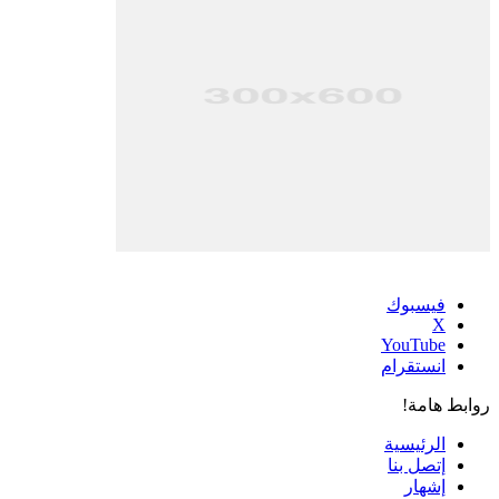
فيسبوك
‫X
‫YouTube
انستقرام
روابط هامة!
الرئيسية
إتصل بنا
إشهار