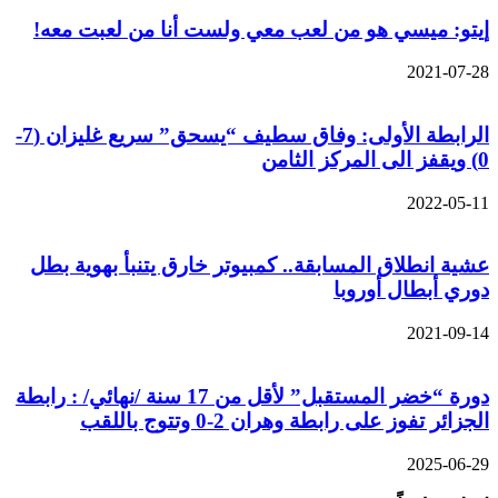
إيتو: ميسي هو من لعب معي ولست أنا من لعبت معه!
2021-07-28
الرابطة الأولى: وفاق سطيف “يسحق” سريع غليزان (7-
0) ويقفز الى المركز الثامن
2022-05-11
عشية انطلاق المسابقة.. كمبيوتر خارق يتنبأ بهوية بطل
دوري أبطال أوروبا
2021-09-14
دورة “خضر المستقبل” لأقل من 17 سنة /نهائي/ : رابطة
الجزائر تفوز على رابطة وهران 2-0 وتتوج باللقب
2025-06-29