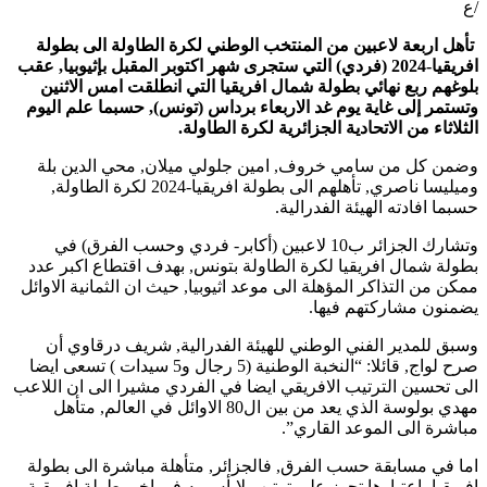
/ع
تأهل اربعة لاعبين من المنتخب الوطني لكرة الطاولة الى بطولة
افريقيا-2024 (فردي) التي ستجرى شهر اكتوبر المقبل بإثيوبيا, عقب
بلوغهم ربع نهائي بطولة شمال افريقيا التي انطلقت امس الاثنين
وتستمر إلى غاية يوم غد الاربعاء برداس (تونس), حسبما علم اليوم
الثلاثاء من الاتحادية الجزائرية لكرة الطاولة.
وضمن كل من سامي خروف, امين جلولي ميلان, محي الدين بلة
وميليسا ناصري, تأهلهم الى بطولة افريقيا-2024 لكرة الطاولة,
حسبما افادته الهيئة الفدرالية.
وتشارك الجزائر ب10 لاعبين (أكابر- فردي وحسب الفرق) في
بطولة شمال افريقيا لكرة الطاولة بتونس, بهدف اقتطاع اكبر عدد
ممكن من التذاكر المؤهلة الى موعد اثيوبيا, حيث ان الثمانية الاوائل
يضمنون مشاركتهم فيها.
وسبق للمدير الفني الوطني للهيئة الفدرالية, شريف درقاوي أن
صرح لواج, قائلا: “النخبة الوطنية (5 رجال و5 سيدات ) تسعى ايضا
الى تحسين الترتيب الافريقي ايضا في الفردي مشيرا الى ان اللاعب
مهدي بولوسة الذي يعد من بين ال80 الاوائل في العالم, متأهل
مباشرة الى الموعد القاري”.
اما في مسابقة حسب الفرق, فالجزائر, متأهلة مباشرة الى بطولة
افريقيا باعتبارها تحوز على ترتيب لابأس به في اخر بطولة افريقية