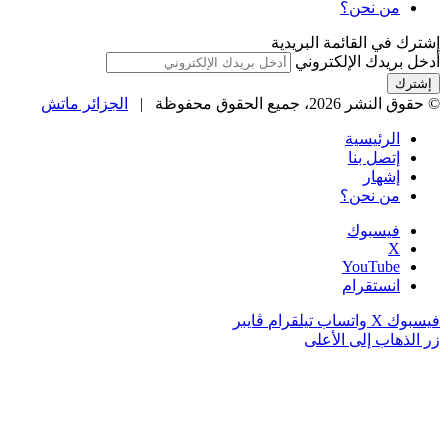
من نحن؟
إشترك في القائمة البريدية
أدخل بريدك الإلكتروني
© حقوق النشر 2026، جميع الحقوق محفوظة |
الجزائر ماتش
الرئيسية
إتصل بنا
إشهار
من نحن؟
فيسبوك
‫X
‫YouTube
انستقرام
فيسبوك
‫X
واتساب
تيلقرام
ڤايبر
زر الذهاب إلى الأعلى