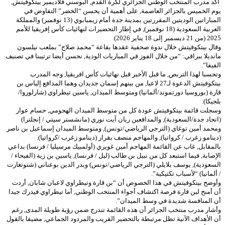
أكد مدرب المنتخب الوطني الجزائري لكرة القدم, البوسني فلاديمير بيتكوفيتش,
يوم الخميس بالجزائر العاصمة, على أهمية أن يحسن “الخضر” التفاوض في
المباراتين الوديتين المقررتين بمدينة جدة أمام زيمبابوي (13 نوفمبر) والمملكة
العربية السعودية (18 نوفمبر), في إطار التحضيرات لنهائيات كأس إفريقيا للأمم
2025 (من 21 ديسمبر إلى 18 يناير 2026).
وقال بيتكوفيتش خلال ندوة صحفية عقدها بقاعة “محمد صلاح” بملعب نيلسون
مانديلا ببراقي: “من خلال الفوز في المباريات الودية, نحسن أيضا ترتيبنا في تصنيف
الفيفا”.
وتحسبا لهذا التربص, ما قبل الأخير قبل نهائيات كأس افريقيا, وجه المدرب
بيتكوفيتش الدعوة لـ27 لاعبا, من بينهم إسمان جديدان وهما المدافع إلياس بن
قارة (بوروسيا دورتموند/ألمانيا) ومتوسط الميدان, ياسين تيطراوي (شارلوروا/
بلجيكا).
وسجلت قائمة بيتكوفيتش عودة كل من متوسط الميدان الهجومي, حسام عوار
(اتحاد جدة/السعودية), والمدافعين ريان آيت نوري (مانشستر سيتي / إنجلترا)
ومحمد أمين توغاي (الترجي الرياضي/تونس), ومتوسط الميدان إسماعيل بن ناصر
(دينامو زغرب / كرواتيا), والمهاجم منصف بقرار (دينامو زغرب /كرواتيا).
بالمقابل, غاب عن القائمة المهاجم أمين غويري (أولمبيك مرسيليا / فرنسا) بداعي
الإصابة, فيما استبعد كل من نبيل بن طالب (ليل / فرنسا), ياسين بن زية (الفيحاء /
السعودية), يوسف بلايلي (الترجي الرياضي/تونس) وبدر الدين بوعناني (شتوتغارت
/ ألمانيا) “لأسباب تكتيكية”.
وأوضح بيتكوفيتش في هذا الخصوص أن “بن قارة وتيطراوي لاعبان شابان, أردت
أن أمنح لبن قارة فرصة اكتشاف أجواء المنتخب الوطني, أما تيطراوي فيدرك جيدا
أن المنافسة شديدة في وسط الميدان”.
وأشار مدرب منتخب الجزائر أن هذه القائمة تندرج ضمن رؤية طويلة المدى, رغم
أن الأهداف الآنية تظل مرتبطة بالتحضير القريب والمردود الجماعي, مضيفا بالقول