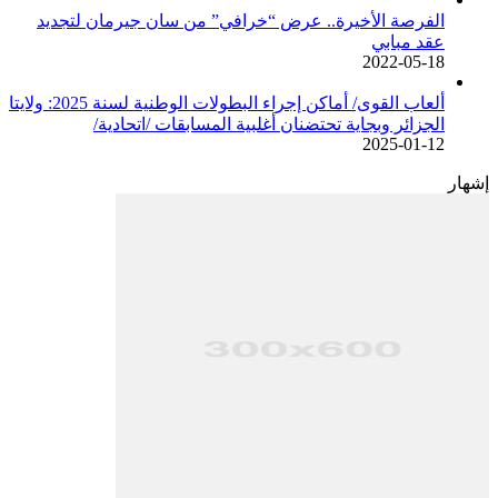
الفرصة الأخيرة.. عرض “خرافي” من سان جيرمان لتجديد
عقد مبابي
2022-05-18
ألعاب القوى/ أماكن إجراء البطولات الوطنية لسنة 2025: ولايتا
الجزائر وبجاية تحتضنان أغلبية المسابقات /اتحادية/
2025-01-12
إشهار