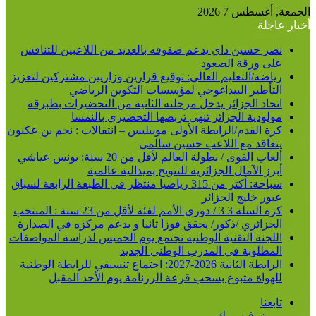
الجمعة, أغسطس 7 2026
أخبار عاجلة
نصر حسين داي يدعم صفوفه بالعديد من اللاعبين للتنافس
على ورقة الصعود
رياضة/التعليم العالي: توقيع قرارين وزاريين مشتركين لتعزيز
التأطير البيداغوجي لمؤسسات التكوين الرياضي
اتحاد الجزائر يدخل مرحلته الثانية من التحضيرات بطبرقة
مولودية الجزائر تنهي تربصها التحضيري بالنمسا
كرة القدم/الرابطة الأولى موبيليس – انتقالات : نجم بن عكنون
يتعاقد مع اللاعب حسين سالمي
ألعاب القوى / بطولة العالم لأقل من 20 سنة: يونس عياشي
أبرز الآمال الجزائرية للتتويج بميدالية عالمية
سباحة: أكثر من 315 رياضيا منتظر في الطبعة الرابعة لسباق
عبور خليج الجزائر
كرة السلة 3 3 / دوري الأمم لفئة لأقل من 23 سنة : المنتخب
الجزائري /ذكور/ يحقق فوزا ثانيا و يدعم مركزه في الصدارة
اللجنة التقنية الوطنية تجتمع يوم الخميس لدراسة المواصفات
المطلوبة في المدرب الوطني الجديد
الرابطة الثانية 2026-2027: اجتماع تنسيقي للرابطة الوطنية
للهواة متبوع بسحب قرعة الرزنامة يوم الأحد المقبل
تابعنا
فيسبوك