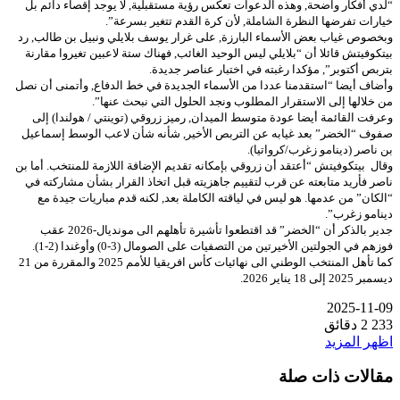
“لدي أفكار واضحة, وهذه الدعوات تعكس رؤية مستقبلية, لا يوجد إقصاء دائم بل
خيارات تفرضها النظرة الشاملة, لأن كرة القدم تتغير بسرعة”.
وبخصوص غياب بعض الأسماء البارزة, على غرار يوسف بلايلي ونبيل بن طالب, رد
بيتكوفيتش قائلا أن “بلايلي ليس الوحيد الغائب, فهناك ستة لاعبين تغيروا مقارنة
بتربص أكتوبر”, مؤكدا رغبته في اختبار عناصر جديدة.
وأضاف أيضا “استقدمنا عددا من الأسماء الجديدة في خط الدفاع, وأتمنى أن نصل
من خلالها إلى الاستقرار المطلوب ونجد الحلول التي نبحث عنها”.
وعرفت القائمة أيضا عودة متوسط الميدان, رميز زروقي (توينتي / هولندا) إلى
صفوف “الخضر” بعد غيابه عن التربص الأخير, شأنه شأن لاعب الوسط إسماعيل
بن ناصر (دينامو زغرب/كرواتيا).
وقال بيتكوفيتش “أعتقد أن زروقي بإمكانه تقديم الإضافة اللازمة للمنتخب. أما بن
ناصر فأريد متابعته عن قرب لتقييم جاهزيته قبل اتخاذ القرار بشأن مشاركته في
“الكان” من عدمها. هو ليس في لياقته الكاملة بعد, لكنه قدم مباريات جيدة مع
دينامو زغرب”.
جدير بالذكر أن “الخضر” قد اقتطعوا تأشيرة تأهلهم الى مونديال-2026 عقب
فوزهم في الجولتين الأخيرتين من التصفيات على الصومال (3-0) وأوغندا (2-1).
كما تأهل المنتخب الوطني الى نهائيات كأس افريقيا للأمم 2025 والمقررة من 21
ديسمبر 2025 إلى 18 يناير 2026.
2025-11-09
233
2 دقائق
اظهر المزيد
مقالات ذات صلة