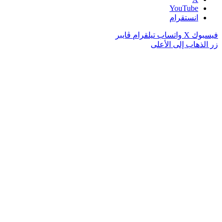
‫YouTube
انستقرام
فيسبوك
‫X
واتساب
تيلقرام
ڤايبر
زر الذهاب إلى الأعلى