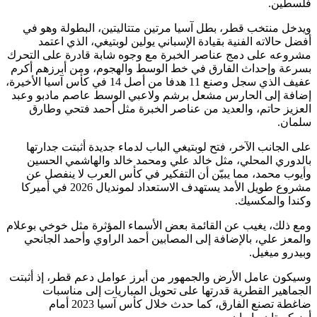
فلسطين.
ويدخل منتخب قطر، بطل آسيا مرتين متتاليتين، البطولة وهو في
أفضل حالاته الفنية بقيادة الإسباني يولين لوبتيغي، الذي اعتمد
مشروعه على دمج عناصر الخبرة مع وجوه شابة قادرة على التحرك
بسرعة وإحداث الفارق في خط الوسط والهجوم، ومن أبرزهم أكرم
عفيف الذي سجل وصنع 11 هدفا من أصل 14 في كأس آسيا الأخيرة،
إضافة إلى الحارس مشعل برشم ولاعبي الوسط عاصم مادبو وعبد
العزيز حاتم، والعديد من عناصر الخبرة مثل أحمد فتحي وطارق
سلمان.
على الجانب الآخر، فتح لوبتيغي الباب لدماء جديدة أثبتت جدارتها
بالدوري المحلي، مثل خالد علي ومحمد خالد والهاشمي الحسين
وأيوب محمد، مما يبيّن أن التفكير في كأس العرب لا ينفصل عن
مشروع طويل الأمد يستهدف الاستعداد لمونديال 2026 في أميركا
وكندا والمكسيك.
ومع ذلك، يغيب عن القائمة بعض الأسماء المؤثرة مثل خوخي بوعلام
والمعز علي، بالإضافة إلى المصابين أحمد الراوي وأحمد الجانحي
وبيدرو ميغيل.
وسيكون عامل الأرض والجمهور من أبرز عوامل دعم قطر، إذ أثبتت
الجماهير القطرية قدرتها على تحويل المباريات إلى مناسبات
ضاغطة تصنع الفارق، كما حدث خلال كأس آسيا 2023 أمام