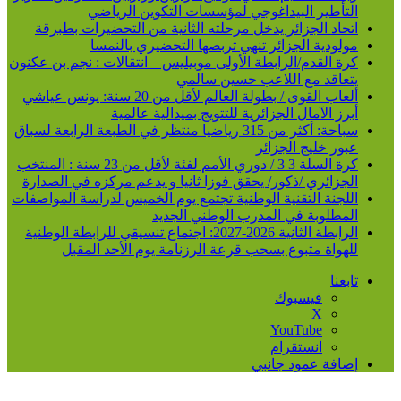
التأطير البيداغوجي لمؤسسات التكوين الرياضي
اتحاد الجزائر يدخل مرحلته الثانية من التحضيرات بطبرقة
مولودية الجزائر تنهي تربصها التحضيري بالنمسا
كرة القدم/الرابطة الأولى موبيليس – انتقالات : نجم بن عكنون
يتعاقد مع اللاعب حسين سالمي
ألعاب القوى / بطولة العالم لأقل من 20 سنة: يونس عياشي
أبرز الآمال الجزائرية للتتويج بميدالية عالمية
سباحة: أكثر من 315 رياضيا منتظر في الطبعة الرابعة لسباق
عبور خليج الجزائر
كرة السلة 3 3 / دوري الأمم لفئة لأقل من 23 سنة : المنتخب
الجزائري /ذكور/ يحقق فوزا ثانيا و يدعم مركزه في الصدارة
اللجنة التقنية الوطنية تجتمع يوم الخميس لدراسة المواصفات
المطلوبة في المدرب الوطني الجديد
الرابطة الثانية 2026-2027: اجتماع تنسيقي للرابطة الوطنية
للهواة متبوع بسحب قرعة الرزنامة يوم الأحد المقبل
تابعنا
فيسبوك
‫X
‫YouTube
انستقرام
إضافة عمود جانبي