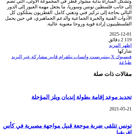
وتشكل المباراة بداية مشوار قطر في المجموعة الأولى، التي تضم
إلى جانب فلسطين تونس وسوريا، ما يجعل مهمة العبور إلى الدور
التالي بحاجة إلى تركيز فني وذهني كامل. القطريون يمتلكون كل
الأدوات الفنية والخبرة الجماعية والدعم الجماهيري، في حين يحمل
الفلسطينيون إرادة قوية وروحا معنوية عالية.
2025-12-01
119
2 دقائق
اظهر المزيد
شاركها
فيسبوك
‫X
بينتيريست
واتساب
تيلقرام
ڤايبر
مشاركة عبر البريد
طباعة
مقالات ذات صلة
تحديد موعد إقامة بطولة إنديان ويلز المؤجلة
2021-05-21
تونس تتلقى ضربة موجعة قبيل مواجهة مصيرية في كأس
إفريقيا