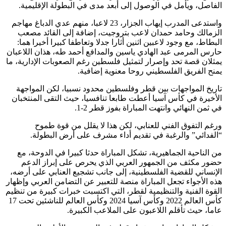
الفاصل، ويأمل في الوصول إلى أبعد مدى في البطولة الإقليمية.
واستدعى المدرب إيهاب الجزار، 23 لاعبا، منهم عدي الدباغ مهاجم
الزمالك وحامد حمدان لاعب بتروجيت، إضافة إلى القائد مصعب
البطاط، مع وجود لاعبين اثنين أثارا جدلا وتعاطفا كبيرا أخيرا هما:
حارس المرمى عبد الهادي ياسين والمدافع أحمد طه، هذان اللاعبان
يمثلان قصة تحد وإصرار لتمثيل فلسطين رغم الصعوبات الإدارية، ما
يمنح الفريق الفلسطيني روحا معنوية إضافية.
تاريخ المواجهات بين قطر وفلسطين محدود نسبيا، لكن المواجهة
الأخيرة في كأس آسيا أعطت طابعا تنافسيا، حيث التقى المنتخبان
في ثمن النهائي وانتهت المباراة بفوز قطر 2-1.
ورغم التفوق الفني للعنابي، لكن هذا لا يقلل من قوة طموح
“الفدائي” والرغبة في تقديم أداء مشرف على أرض البطولة.
من الناحية الجماهيرية، تشكل المباراة حدثا كبيرا في الدوحة، مع
حضور مكثف من الجمهور العربي الذي يحرص على إبراز الدعم
الإنساني للقضية الفلسطينية، إلى جانب تشجيع العنابي على أرضه،
هذه الأجواء تجعل المباراة منصة للتعبير عن التضامن العربي وإظهار
القوة الفنية والتنظيمية لقطر، التي اكتسبت خبرات كبيرة من تنظيم
كأس العالم 2022 وكأس آسيا 2024 وكأس العالم للناشئين تحت 17
عاما، حيث تأقلم اللاعبون على الملاعب الكبيرة.