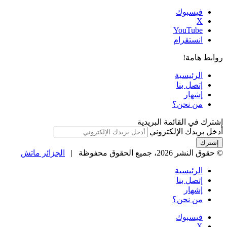
فيسبوك
‫X
‫YouTube
انستقرام
روابط هامة!
الرئيسية
إتصل بنا
إشهار
من نحن؟
إشترك في القائمة البريدية
أدخل بريدك الإلكتروني
© حقوق النشر 2026، جميع الحقوق محفوظة |
الجزائر ماتش
الرئيسية
إتصل بنا
إشهار
من نحن؟
فيسبوك
‫X