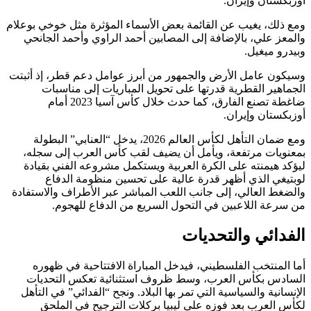
أوزبكستان وإيران.
ومع ذلك، يغيب عن القائمة بعض الأسماء المؤثرة مثل خوخي بوعلام
والمعز علي، بالإضافة إلى المصابين أحمد الراوي وأحمد الجانحي
وبيدرو ميغيل.
وسيكون عامل الأرض والجمهور من أبرز عوامل دعم قطر، إذ أثبتت
الجماهير القطرية قدرتها على تحويل المباريات إلى مناسبات
ضاغطة تصنع الفارق، كما حدث خلال كأس آسيا 2023 أمام
أوزبكستان وإيران.
ومع ضمان التأهل لكأس العالم 2026، يدخل “العنابي” البطولة
بمعنويات مرتفعة، ويأمل أن يضيف لقب كأس العرب إلى سجله،
ليؤكد هيمنته على الكرة العربية ويستكمل مشروعه الفني بقيادة
لوبتيغي الذي أظهر قدرة عالية على تحسين منظومة الدفاع
والضغط العالي، إلى جانب اللعب المباشر عبر الأطراف والاستفادة
من سرعة اللاعبين في التحول السريع من الدفاع للهجوم.
الفدائي والتحديات
أما المنتخب الفلسطيني، فيدخل المباراة الافتتاحية في ظهوره
السادس بكأس العرب، وسط ظروف استثنائية تعكس التحديات
الإنسانية والسياسية التي تمر بها البلاد. ونجح “الفدائي” في التأهل
لكأس العرب بعد فوزه على ليبيا بركلات الترجيح في الملحق