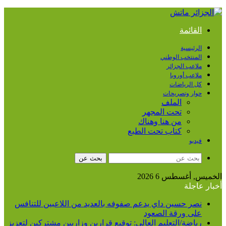
القائمة
الرئيسية
المنتخب الوطني
ملاعب الجزائر
ملاعب أوروبا
كل الرياضات
حوار وتصريحات
الملف
تحت المجهر
من هنا وهناك
كتاب تحت الطبع
فيديو
بحث عن
الخميس, أغسطس 6 2026
أخبار عاجلة
نصر حسين داي يدعم صفوفه بالعديد من اللاعبين للتنافس
على ورقة الصعود
رياضة/التعليم العالي: توقيع قرارين وزاريين مشتركين لتعزيز