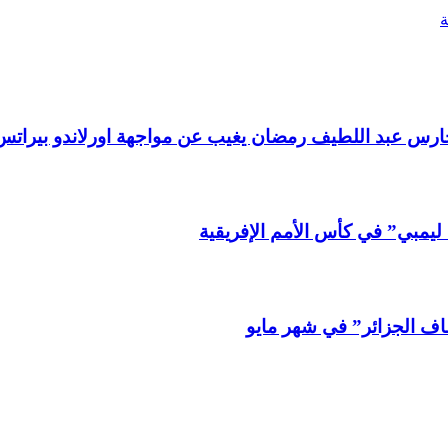
 الحارس عبد اللطيف رمضان يغيب عن مواجهة اورلاندو بيراتس
ليمبي” في كأس الأمم الإفريقية
شاف الجزائر” في شهر مايو