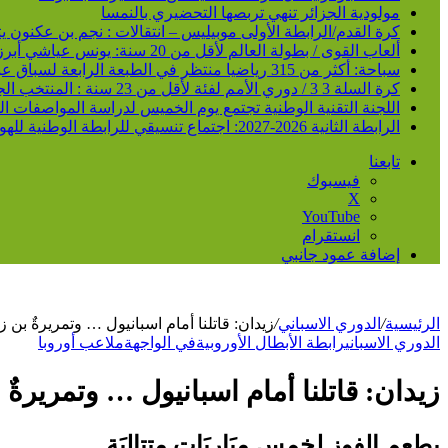
مولودية الجزائر تنهي تربصها التحضيري بالنمسا
كرة القدم/الرابطة الأولى موبيليس – انتقالات : نجم بن عكنون
ألعاب القوى / بطولة العالم لأقل من 20 سنة: يونس عياشي أبرز الآمال الجزائرية للتتويج بميدالية عالمية
سباحة: أكثر من 315 رياضيا منتظر في الطبعة الرابعة لسباق عبور خليج الجزائر
كرة السلة 3 3 / دوري الأمم لفئة لأقل من 23 سنة : المنتخب الجزائري /ذكور/ يحقق فوزا ثانيا و يدعم مركزه في الصدارة
اللجنة التقنية الوطنية تجتمع يوم الخميس لدراسة المواصفات ا
الرابطة الثانية 2026-2027: اجتماع تنسيقي للرابطة الوطنية للهواة متبوع بسحب قرعة الرزنامة يوم الأحد المقبل
تابعنا
فيسبوك
‫X
‫YouTube
انستقرام
إضافة عمود جانبي
الرئيسية
/
الدوري الاسباني
/
زيدان: قاتلنا أمام اسبانيول … وتمريرةٌ بن زيم
الدوري الاسباني
رابطة الأبطال الأوروبية
في الواجهة
ملاعب أوروبا
زيدان: قاتلنا أمام اسبانيول … وتمريرةٌ ب
بطعم الفوز لخمس مبَاريَات متتاليَة