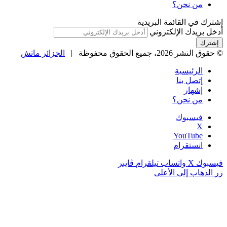
من نحن؟
إشترك في القائمة البريدية
أدخل بريدك الإلكتروني
© حقوق النشر 2026، جميع الحقوق محفوظة |
الجزائر ماتش
الرئيسية
إتصل بنا
إشهار
من نحن؟
فيسبوك
‫X
‫YouTube
انستقرام
فيسبوك
‫X
واتساب
تيلقرام
ڤايبر
زر الذهاب إلى الأعلى