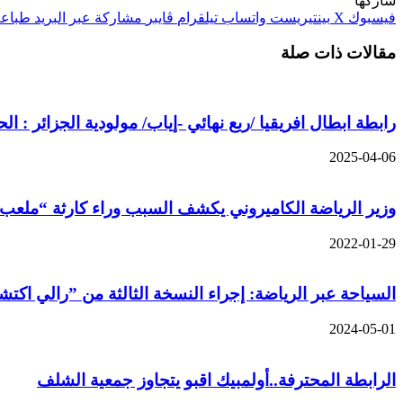
شاركها
فيسبوك
‫X
بينتيريست
واتساب
تيلقرام
ڤايبر
مشاركة عبر البريد
طباعة
مقالات ذات صلة
رابطة ابطال افريقيا /ربع نهائي -إياب/ مولودية الجزائر :
2025-04-06
وزير الرياضة الكاميروني يكشف السبب وراء كارثة “ملعب 
2022-01-29
السياحة عبر الرياضة: إجراء النسخة الثالثة من ”رالي اكت
2024-05-01
الرابطة المحترفة..أولمبيك اقبو يتجاوز جمعية الشلف