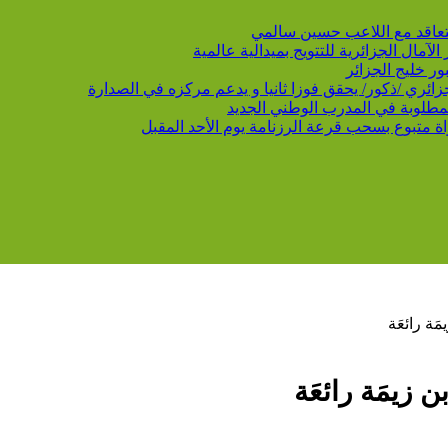
 يتعاقد مع اللاعب حسين سالمي
لمطلوبة في المدرب الوطني الجديد
َة رائعَة
ن زيمَة رائعَة