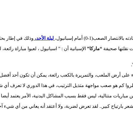
لانتصار الصعب(1-0) أمام إسبانيول،
ليلة الأحد،
وذلك في إطار بحثه عن
 نقلتها صحيفة
“ماركا”
الإسبانية أن : ” اسبانيول ، لعبوا مباراة رائع
.
ء على أرض الملعب، والتمريرة بالكعب رائعة، يمكن أن تكون أحد أفضل 
 انظروا كم هو صعب مواجهة متذيل الترتيب، في هذا الدوري لا تعرف أي شي
باريات متتالية، ليس فقط بسبب المشاكل البدنية، الأمر يعتمد أيضا على 
عر بارتياح كبير.. لقد تعرض لضربة، ولا أعتقد أنه يعاني من أي شيء آ