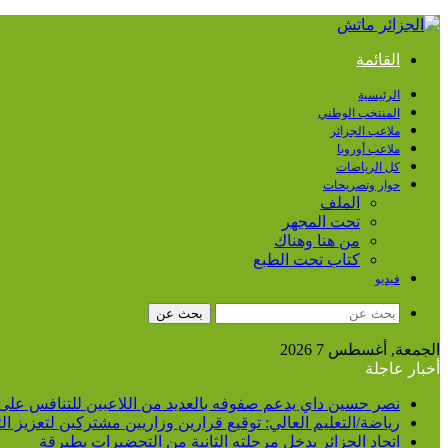
القائمة
الرئيسية
المنتخب الوطني
ملاعب الجزائر
ملاعب أوروبا
كل الرياضات
حوار وتصريحات
الملف
تحت المجهر
من هنا وهناك
كتاب تحت الطبع
فيديو
بحث عن
الجمعة, أغسطس 7 2026
أخبار عاجلة
نصر حسين داي يدعم صفوفه بالعديد من اللاعبين للتنافس على
رياضة/التعليم العالي: توقيع قرارين وزاريين مشتركين لتعزيز 
اتحاد الجزائر يدخل مرحلته الثانية من التحضيرات بطبرقة