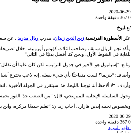
2020-06-29
0
367
دقيقة واحدة
/ع.لبوخ
عبّر
الأسطورة الفرنسية
زين الدين زيدان
، مدرب
ريال مدريد
، عن سعادته با
وأكد نجم الريال سابقا، وصاحب الثلاث كؤوس أوروبية، خلال تصريحات
للغاية في الشوط الأول، ونحن كنا أفضل بدنيًا في الثاني”.
وتابع: “إسبانيول هو الأخير في جدول الترتيب، لكن كان علينا أن نقاتل”
وأضاف: “بنزيما؟ لست متفاجئًا بأي شيء يفعله، إنه لاعب يخترع أشيا
وأردف: “لا ألاحظ أننا توجنا بالليجا، هذا سيتقرر في الجولة الأخيرة..
وحول السلسلة الإيجابية للميرينجي، قال: “من الصعب جدًا الفوز بخمس م
وبخصوص نجمه إيدين هازارد، أجاب زيدان: “نعلم جميعًا مركزه، وأين يش
2020-06-29
0
367
دقيقة واحدة
اظهر المزيد