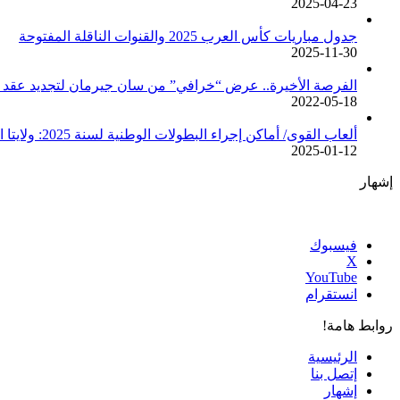
2025-04-23
جدول مباريات كأس العرب 2025 والقنوات الناقلة المفتوحة
2025-11-30
الفرصة الأخيرة.. عرض “خرافي” من سان جيرمان لتجديد عقد م
2022-05-18
ألعاب القوى/ أماكن إجراء البطولات الوطنية لسنة 2025: ولايتا الجزائر وبجاية تحتضنان أغلبية المسابقات /اتحادية/
2025-01-12
إشهار
فيسبوك
‫X
‫YouTube
انستقرام
روابط هامة!
الرئيسية
إتصل بنا
إشهار