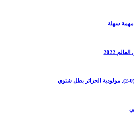
لم 2022
تي