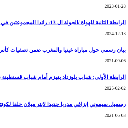
2023-01-28
الرابطة الثانية للهواة /الجولة ال 13: رائدا المجموعتين في مهمة سهلة
2024-12-13
بيان رسمي حول مباراة غينيا والمغرب ضمن تصفيات كأس العا
2021-09-06
الرابطة الأولى: شباب بلوزداد ينهزم أمام شباب قسنطينة (0-2), مولودية الجزائر بطل شتوي
2025-02-02
رسميا.. سيموني إنزاغي مدربا جديدا لإنتر ميلان خلفا لكون
2021-06-03