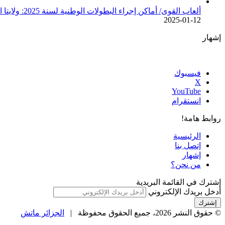
ألعاب القوى/ أماكن إجراء البطولات الوطنية لسنة 2025: ولايتا الجزائر وبجاية تحتضنان أغلبية المسابقات /اتحادية/
2025-01-12
إشهار
فيسبوك
‫X
‫YouTube
انستقرام
روابط هامة!
الرئيسية
إتصل بنا
إشهار
من نحن؟
إشترك في القائمة البريدية
أدخل بريدك الإلكتروني
© حقوق النشر 2026، جميع الحقوق محفوظة |
الجزائر ماتش