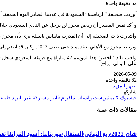
62
دقيقة واحدة
أوردت صحيفة “الرياضية” السعودية في عددها الصادر اليوم الجمعة, أ
و أكد نفس المصدر أن رياض محرز لن يرحل عن النادي السعودي خلال فتر
وأشارت ذات الصحيفة إلى أن المدرب ماتياس يايسله يرى بأن محرز من ركائ
ويرتبط محرز مع الأهلي بعقد يمتد حتى صيف 2027, وكان قد انضم إلى صفوف الأهلي في صيف 2023 قادما له من مانشستر سيتي الإنجليزي.
على التوالي. (واج)
2026-05-09
62
دقيقة واحدة
اظهر المزيد
شاركها
فيسبوك
‫X
بينتيريست
واتساب
تيلقرام
ڤايبر
مشاركة عبر البريد
طباعة
مقالات ذات صلة
شان 2022/ربع النهائي/السنغال/موريتانيا: أسود التيرانغا تعبر إلى نصف النهائي