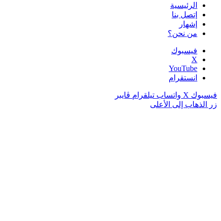
الرئيسية
إتصل بنا
إشهار
من نحن؟
فيسبوك
‫X
‫YouTube
انستقرام
فيسبوك
‫X
واتساب
تيلقرام
ڤايبر
زر الذهاب إلى الأعلى