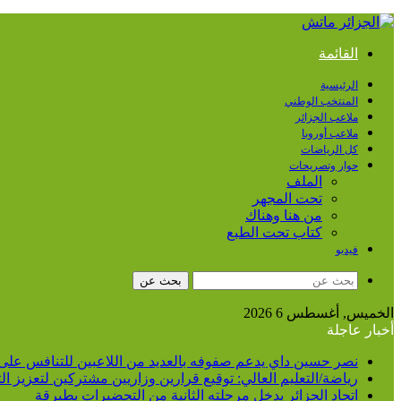
القائمة
الرئيسية
المنتخب الوطني
ملاعب الجزائر
ملاعب أوروبا
كل الرياضات
حوار وتصريحات
الملف
تحت المجهر
من هنا وهناك
كتاب تحت الطبع
فيديو
بحث عن
الخميس, أغسطس 6 2026
أخبار عاجلة
نصر حسين داي يدعم صفوفه بالعديد من اللاعبين للتنافس على
رياضة/التعليم العالي: توقيع قرارين وزاريين مشتركين لتعزيز 
اتحاد الجزائر يدخل مرحلته الثانية من التحضيرات بطبرقة