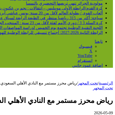
مولودية الجزائر تنهي تربصها التحضيري بالنمسا
كرة القدم/الرابطة الأولى موبيليس – انتقالات : نجم بن عكنون
ألعاب القوى / بطولة العالم لأقل من 20 سنة: يونس عياشي أبرز الآمال الجزائرية للتتويج بميدالية عالمية
سباحة: أكثر من 315 رياضيا منتظر في الطبعة الرابعة لسباق عبور خليج الجزائر
كرة السلة 3 3 / دوري الأمم لفئة لأقل من 23 سنة : المنتخب الجزائري /ذكور/ يحقق فوزا ثانيا و يدعم مركزه في الصدارة
اللجنة التقنية الوطنية تجتمع يوم الخميس لدراسة المواصفات ا
الرابطة الثانية 2026-2027: اجتماع تنسيقي للرابطة الوطنية للهواة متبوع بسحب قرعة الرزنامة يوم الأحد المقبل
تابعنا
فيسبوك
‫X
‫YouTube
انستقرام
إضافة عمود جانبي
الرئيسية
/
تحت المجهر
/
رياض محرز مستمر مع النادي الأهلي السعودي..
تحت المجهر
رياض محرز مستمر مع النادي الأهلي ال
2026-05-09