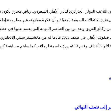
ن اللاعب الدولي الجزائري لنادي الأهلي السعودي, رياض محرز, يكون 
ة الانتقالات الصيفية المقبلة و أن فكرة مغادرته غير مطروحة إطلاقا 
ز الفريق ويعد من بين العناصر المهمة التي يعتمد عليها في خططه للموسم
ولعب قائد “الخضر” هذا الموسم 42 مباراة مع فريقه السعودي سجل خلالها 8 أهداف وقد