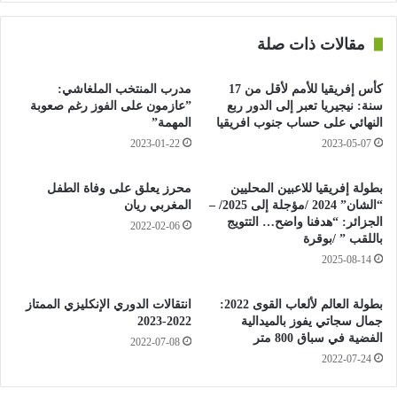
البطولة كل عامين. خلال المؤتمر الأخير للفيفا تم التصويت بنسبة
88% لصالح إجراء دراسة جدوى لبحث إقامة كأس العالم كل عامين”.
مقالات ذات صلة
وأضاف “إدارة التطوير في الفيفا، بقيادة (مدرب أرسنال السابق)
كأس إفريقيا للأمم لأقل من 17
مدرب المنتخب الملغاشي:
أرسين (فينغر)، بدأت بعد ذلك دراسة الجدوى.. ولم يقترحها الفيفا.
سنة: نيجيريا تعبر إلى الدور ربع
”عازمون على الفوز رغم صعوبة
وخلصت إلى أنه من الممكن أن يكون لها بعض التداعيات والتأثيرات”.
النهائي على حساب جنوب افريقيا
المهمة”
2023-01-22
2023-05-07
وقال إنفانتينو إن مرحلة التشاور والمناقشات ستتم الآن. وأضاف
“إنها مرحلة لبحث الشكاوى وإيجاد حلول وسط. لذا، بالنظر إلى
بطولة إفريقيا للاعبين المحليين
محرز يعلق على وفاة الطفل
“الشان” 2024 /مؤجلة إلى 2025/ –
المغربي ريان
مسابقات الدوري والأندية واللاعبين.. سنحاول إجراء نقاش للوصول
الجزائر: “هدفنا واضح… التتويج
2022-02-06
إلى حل يناسب الجميع؛ لأن الجميع يجب أن يستفيدوا”.
باللقب ” /بوقرة
2025-08-14
وتابع “إيجابية أو سلبية أو محايدة، كل تعليق ورد فعل سيكون مهما
خلال مرحلة المناقشات، وأنا فخور بعودة قضايا المنتخبات الوطنية
بطولة العالم لألعاب القوى 2022:
انتقالات الدوري الإنكليزي الممتاز
لجدول الأعمال”.
جمال سجاتي يفوز بالميدالية
2022-2023
الفضية في سباق 800 متر
2022-07-08
2022-07-24
اليويفا هدد بمقاطعة كأس العالم