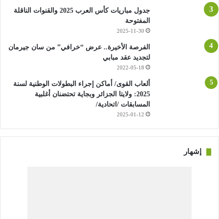
الأوروبية للأندية مثل دوري أبطال أوروبا ستخسر ما يصل إلى 5
جدول مباريات كأس العرب 2025 والقنوات الناقلة
مليارات يورو في الموسم الواحد في العقود السمعية والبصرية
المفتوحة
2025-11-30
وحدها، وهو ما يمثل أكثر من ثلث ما تحققه بطولات الدوري من
حقوق البث التلفزيوني اليوم.
الفرصة الأخيرة.. عرض “خرافي” من سان جيرمان
لتجديد عقد مبابي
2022-05-18
وأظهر استطلاع في فبراير/شباط الماضي شمل ألف لاعب ونظمه
اتحاد اللاعبين المحترفين أن 3 أرباع المشاركين يريدون الاحتفاظ
ألعاب القوى/ أماكن إجراء البطولات الوطنية لسنة
بالبطولة كل 4 سنوات.
2025: ولايتا الجزائر وبجاية تحتضنان أغلبية
المسابقات /اتحادية/
2025-01-12
إشهار