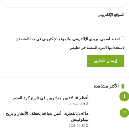
فيها، والتحول من إقامة المباريات في نهاية الأسبوع إلى وسط
الأسبوع، وعدد أقل من المباريات المحلية.
الموقع الإلكتروني
وتوقع التقرير -الذي أعدته شركتا الاستشارات كيه بي إم جي”
(KPMG) و”دلتا بارتنرز” (Delta Partners) واطلعت عليه رويترز قبل
احفظ اسمي، بريدي الإلكتروني، والموقع الإلكتروني في هذا المتصفح
نشره- أنه بالإضافة إلى تقليص إيرادات الأندية، فإن مثل هذه الخطوة
ستضر بالاهتمام بمشاهدة المباريات.
لاستخدامها المرة المقبلة في تعليقي.
وأضاف أن ذلك سيقلل أيضا من اهتمام المعلنين بكرة القدم المحلية
ويضع ضغوطا على اللاعبين، مما يؤدي إلى تراجع الأداء.
وقال التقرير -الذي يشمل أيضا مسابقات الدوري في الولايات
الأكثر مشاهدة
المتحدة والمكسيك واليابان وجنوب أفريقيا بالإضافة إلى بطولات
الدوري الخمس الكبرى في أوروبا- إن الخيارات الأقل تأثيرا على
أعظم 10 لاعبين جزائريين في تاريخ كرة القدم
2024-09-09
جداول المباريات ستكلفهم المليارات سنويا. وستكون الضربة الأكبر
في عائدات البث التلفزيوني.
هدّاف بالفطرة.. أمين شياخة يخطف الأنظار و يريح
بيتكوفيتش
2025-04-23
وتوصل التقرير إلى أن أكبر 40 بطولة محلية حول العالم والمسابقات