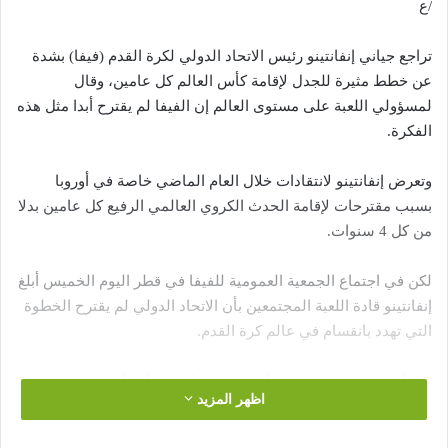
/ع
تراجع جياني إنفانتينو رئيس الاتحاد الدولي لكرة القدم (فيفا) بشدة
عن خطط مثيرة للجدل لإقامة كأس العالم كل عامين، وقال
لمسؤولي اللعبة على مستوى العالم إن الفيفا لم يقترح أبدا مثل هذه
الفكرة.
وتعرض إنفانتينو لانتقادات خلال العام الماضي خاصة في أوروبا
بسبب مقترحات لإقامة الحدث الكروي العالمي الرفيع كل عامين بدلا
من كل 4 سنوات.
لكن في اجتماع الجمعية العمومية للفيفا في قطر اليوم الخميس أبلغ
إنفانتينو قادة اللعبة المجتمعين بأن الاتحاد الدولي لم يقترح الخطوة
التي تهدد بانقسام في عالم كرة القدم.
دراسة جدوى وليست اقتراحا
اظهر المزيد
وقال إنفانتينو “اسمحوا لي أن أوضح أن الفيفا لم يقترح إقامة