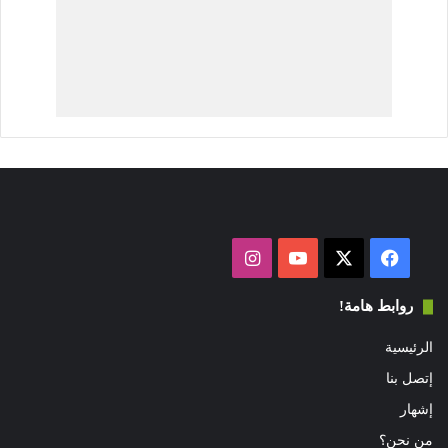
فيسبوك
‫X
‫YouTube
انستقرام
روابط هامة!
الرئيسية
إتصل بنا
إشهار
من نحن؟