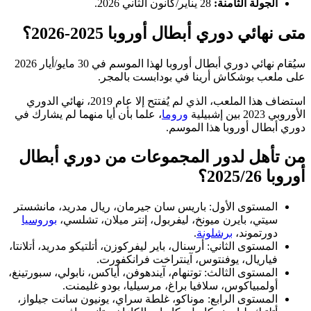
الجولة الثامنة:
28 يناير/كانون الثاني 2026.
متى نهائي دوري أبطال أوروبا 2025-2026؟
سيُقام نهائي دوري أبطال أوروبا لهذا الموسم في 30 مايو/أيار 2026
على ملعب بوشكاش أرينا في بودابست بالمجر.
استضاف هذا الملعب، الذي لم يُفتتح إلا عام 2019، نهائي الدوري
الأوروبي 2023 بين إشبيلية
وروما
، علما بأن أيا منهما لم يشارك في
دوري أبطال أوروبا هذا الموسم.
من تأهل لدور المجموعات من دوري أبطال
أوروبا 2025/26؟
المستوى الأول: باريس سان جيرمان، ريال مدريد، مانشستر
سيتي، بايرن ميونخ، ليفربول، إنتر ميلان، تشلسي،
بوروسيا
دورتموند،
برشلونة
.
المستوى الثاني: أرسنال، باير ليفركوزن، أتلتيكو مدريد، أتلانتا،
فياريال، يوفنتوس، آينتراخت فرانكفورت.
المستوى الثالث: توتنهام، آيندهوفن، أياكس، نابولي، سبورتينغ،
أولمبياكوس، سلافيا براغ، مرسيليا، بودو غليمنت.
المستوى الرابع: موناكو، غلطة سراي، يونيون سانت جيلواز،