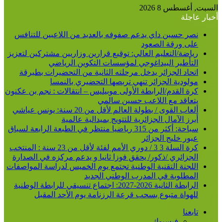
عن
السبت, أغسطس 8 2026
أخبار عاجلة
نصر حسين داي يدعم صفوفه بالعديد من اللاعبين للتنافس
على ورقة الصعود
رياضة/التعليم العالي: توقيع قرارين وزاريين مشتركين لتعزيز
التأطير البيداغوجي لمؤسسات التكوين الرياضي
اتحاد الجزائر يدخل مرحلته الثانية من التحضيرات بطبرقة
مولودية الجزائر تنهي تربصها التحضيري بالنمسا
كرة القدم/الرابطة الأولى موبيليس – انتقالات : نجم بن عكنون
يتعاقد مع اللاعب حسين سالمي
ألعاب القوى / بطولة العالم لأقل من 20 سنة: يونس عياشي
أبرز الآمال الجزائرية للتتويج بميدالية عالمية
سباحة: أكثر من 315 رياضيا منتظر في الطبعة الرابعة لسباق
عبور خليج الجزائر
كرة السلة 3 3 / دوري الأمم لفئة لأقل من 23 سنة : المنتخب
الجزائري /ذكور/ يحقق فوزا ثانيا و يدعم مركزه في الصدارة
اللجنة التقنية الوطنية تجتمع يوم الخميس لدراسة المواصفات
المطلوبة في المدرب الوطني الجديد
الرابطة الثانية 2026-2027: اجتماع تنسيقي للرابطة الوطنية
للهواة متبوع بسحب قرعة الرزنامة يوم الأحد المقبل
تابعنا
فيسبوك