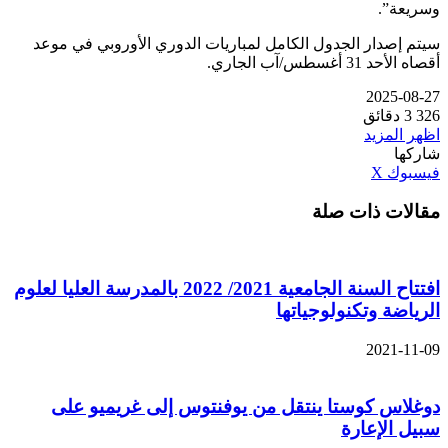
وسريعة”.
سيتم إصدار الجدول الكامل لمباريات الدوري الأوروبي في موعد
أقصاه الأحد 31 أغسطس/آب الجاري.
2025-08-27
326
3 دقائق
اظهر المزيد
شاركها
ڤايبر
طباعة
تيلقرام
واتساب
مشاركة
بينتيريست
فيسبوك
‫X
عبر
مقالات ذات صلة
البريد
افتتاح السنة الجامعية 2021/ 2022 بالمدرسة العليا لعلوم
الرياضة وتكنولوجياتها
2021-11-09
دوغلاس كوستا ينتقل من يوفنتوس إلى غريميو على
سبيل الإعارة