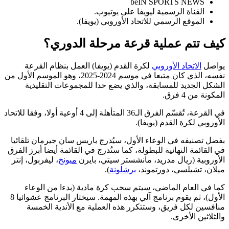
beIN SPORTS NEWS
القناة الرسمية ليويفا على يوتيوب.
الموقع الرسمي للاتحاد الأوروبي (يويفا).
كيف تتم عملية قرعة مرحلة الدوري؟
يواصل
الاتحاد الأوروبي
لكرة القدم (يويفا) العمل بنظام القرعة
نفسه، الذي كان متبعا في موسم 2024-2025، وهو الموسم الأول من
الشكل الجديد للمسابقة، والذي يضع حدا للمجموعات التقليدية
المكونة من 4 فرق.
في القرعة، تُقسّم الفرق الـ36 المتأهلة إلى 4 أوعية أولا، وفقا للاتحاد
الأوروبي لكرة القدم (يويفا).
بفضل تصنيفه في الوعاء الأول، سيُدرج باريس سان جيرمان تلقائيا
في القائمة النهائية للبطولة، كما ستُدرج في القائمة أيضا أبرز الفرق
الأوروبية (ريال مدريد، مانشستر سيتي، بايرن
ميونخ
، ليفربول، إنتر
ميلان، تشيلسي، دورتموند،
برشلونة
).
كما في العام الماضي، سيتم سحب كرة مادية (بدءا من الوعاء
الأول)، ثم يقوم برنامج آلي بهذه المهمة. سيختار البرنامج عشوائيا 8
منافسين لكل فريق، وستتكرر هذه العملية مع الأندية الخمسة
والثلاثين الأخرى.