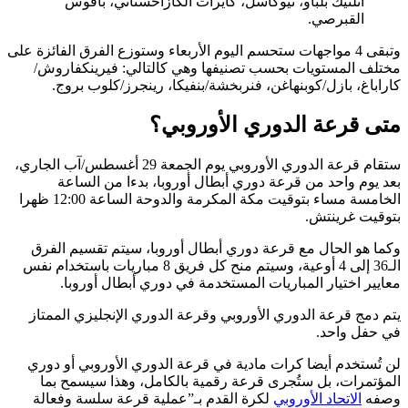
أتلتيك بلباو، نيوكاسل، كايرات الكازاخستاني، بافوس
القبرصي.
وتبقى 4 مواجهات ستحسم اليوم الأربعاء وستوزع الفرق الفائزة على
مختلف المستويات بحسب تصنيفها وهي كالتالي: فيرينكفاروش/
كاراباغ، بازل/كوبنهاغن، فنربخشة/بنفيكا، رينجرز/كلوب بروج.
متى قرعة الدوري الأوروبي؟
ستقام قرعة الدوري الأوروبي يوم الجمعة 29 أغسطس/آب الجاري،
بعد يوم واحد من قرعة دوري أبطال أوروبا، بدءا من الساعة
الخامسة مساء بتوقيت مكة المكرمة والدوحة الساعة 12:00 ظهرا
بتوقيت غرينتش.
وكما هو الحال مع قرعة دوري أبطال أوروبا، سيتم تقسيم الفرق
الـ36 إلى 4 أوعية، وسيتم منح كل فريق 8 مباريات باستخدام نفس
معايير اختيار المباريات المستخدمة في دوري أبطال أوروبا.
يتم دمج قرعة الدوري الأوروبي وقرعة الدوري الإنجليزي الممتاز
في حفل واحد.
لن تُستخدم أيضا كرات مادية في قرعة الدوري الأوروبي أو دوري
المؤتمرات، بل ستُجرى قرعة رقمية بالكامل، وهذا سيسمح بما
وصفه
الاتحاد الأوروبي
لكرة القدم بـ”عملية قرعة سلسة وفعالة