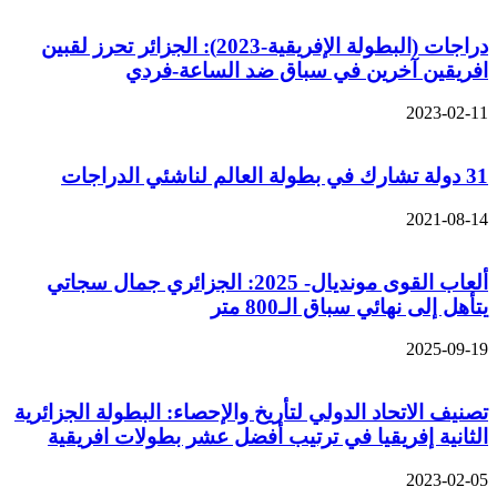
دراجات (البطولة الإفريقية-2023): الجزائر تحرز لقبين
افريقين آخرين في سباق ضد الساعة-فردي
2023-02-11
31 دولة تشارك في بطولة العالم لناشئي الدراجات
2021-08-14
ألعاب القوى مونديال- 2025: الجزائري جمال سجاتي
يتأهل إلى نهائي سباق الـ800 متر
2025-09-19
تصنيف الاتحاد الدولي لتأريخ والإحصاء: البطولة الجزائرية
الثانية إفريقيا في ترتيب أفضل عشر بطولات افريقية
2023-02-05