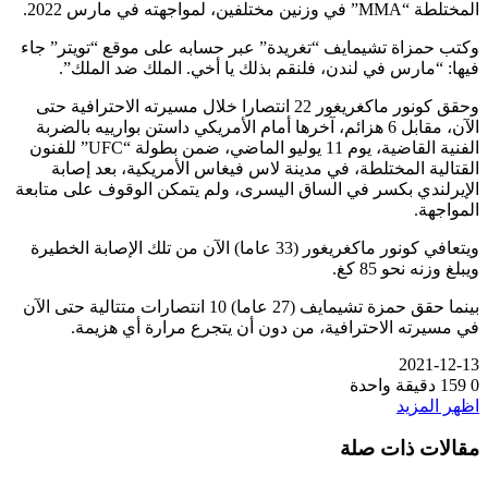
المختلطة “MMA” في وزنين مختلفين، لمواجهته في مارس 2022.
وكتب حمزاة تشيمايف “تغريدة” عبر حسابه على موقع “تويتر” جاء
فيها: “مارس في لندن، فلنقم بذلك يا أخي. الملك ضد الملك”.
وحقق كونور ماكغريغور 22 انتصارا خلال مسيرته الاحترافية حتى
الآن، مقابل 6 هزائم، آخرها أمام الأمريكي داستن بوارييه بالضربة
الفنية القاضية، يوم 11 يوليو الماضي، ضمن بطولة “UFC” للفنون
القتالية المختلطة، في مدينة لاس فيغاس الأمريكية، بعد إصابة
الإيرلندي بكسر في الساق اليسرى، ولم يتمكن الوقوف على متابعة
المواجهة.
ويتعافي كونور ماكغريغور (33 عاما) الآن من تلك الإصابة الخطيرة
ويبلغ وزنه نحو 85 كغ.
بينما حقق حمزة تشيمايف (27 عاما) 10 انتصارات متتالية حتى الآن
في مسيرته الاحترافية، من دون أن يتجرع مرارة أي هزيمة.
2021-12-13
0
159
دقيقة واحدة
اظهر المزيد
مقالات ذات صلة