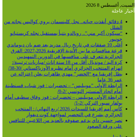
السبت, أغسطس 8 2026
أخبار عاجلة
4 دقائق أنقذت حياته.. نجل كلينسمان يروي كواليس نجاته من
الشلل
“سيكون أكبر مني”.. رونالدو يتنبأ بمستقبل نجله كريستيانو
جونيور
أغلى 10 صفقات في تاريخ ريال مدريد بعد ضم يان ديوماندي
قرعة منافسات ما بين الأندية الإفريقية 2026-2027: الفرق
الجزائرية تتعرف على منافسيها في الدورين التمهيديين
كرة اليد / مونديال أقل من 18 سنة إناث /مباريات ترتيبية/:
انهزام المنتخب الجزائري أمام نظيره الأوزباكستاني /30-38/
بطل إفريقيا مع “الخضر” مهدي طاهرات يعلن اعتزاله عن
عمر 36 عاما
الرابطة الأولى ”موبيليس” – تحضيرات : فوز شباب قسنطينة
أمام اتحاد المنستير التونسي /2-0/
الرابطة الأولى موبيليس – تحضيرات : فوز وفاق سطيف أمام
بولفار سبور التركي /2-1/
كأس أمم إفريقيا للسيدات 2026 /ربع النهائي/ : المنتخب
الجزائري يشرع في التحضير لمواجهة كوت ديفوار
نصر حسين داي يدعم صفوفه بالعديد من اللاعبين للتنافس
على ورقة الصعود
تابعنا