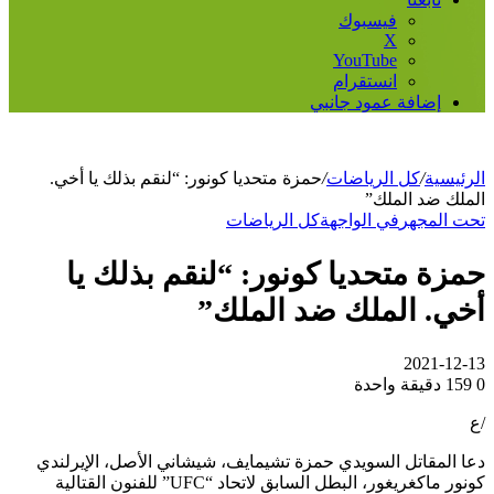
فيسبوك
‫X
‫YouTube
انستقرام
إضافة عمود جانبي
الرئيسية
/
كل الرياضات
/
حمزة متحديا كونور: “لنقم بذلك يا أخي.
الملك ضد الملك”
تحت المجهر
في الواجهة
كل الرياضات
حمزة متحديا كونور: “لنقم بذلك يا
أخي. الملك ضد الملك”
2021-12-13
0
159
دقيقة واحدة
/ع
دعا المقاتل السويدي حمزة تشيمايف، شيشاني الأصل، الإيرلندي
كونور ماكغريغور، البطل السابق لاتحاد “UFC” للفنون القتالية