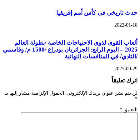
حدث تاريخي في كأس أمم إفريقيا
2022-01-18
ألعاب القوى لذوي الاحتياجات الخاصة /بطولة العالم
2025 – اليوم الرابع: الجزائريان بودراع /1500 م/ وقاسمي
/النادي/ في المنافسات النهائية
2025-09-29
اترك تعليقاً
لن يتم نشر عنوان بريدك الإلكتروني.
الحقول الإلزامية مشار إليها بـ
*
التعليق
*