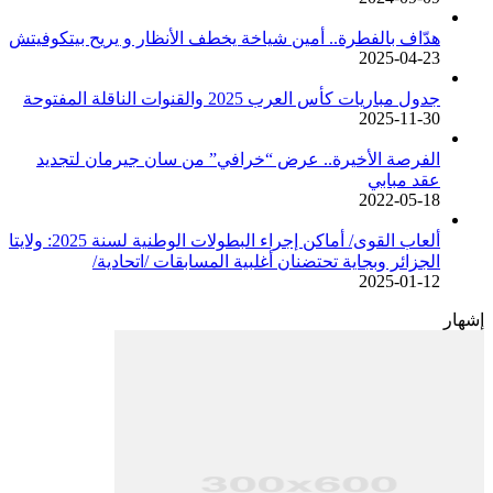
هدّاف بالفطرة.. أمين شياخة يخطف الأنظار و يريح بيتكوفيتش
2025-04-23
جدول مباريات كأس العرب 2025 والقنوات الناقلة المفتوحة
2025-11-30
الفرصة الأخيرة.. عرض “خرافي” من سان جيرمان لتجديد
عقد مبابي
2022-05-18
ألعاب القوى/ أماكن إجراء البطولات الوطنية لسنة 2025: ولايتا
الجزائر وبجاية تحتضنان أغلبية المسابقات /اتحادية/
2025-01-12
إشهار