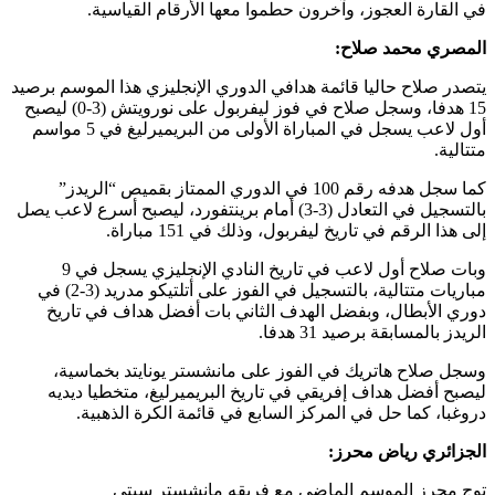
في القارة العجوز، وآخرون حطموا معها الأرقام القياسية.
المصري محمد صلاح:
يتصدر صلاح حاليا قائمة هدافي الدوري الإنجليزي هذا الموسم برصيد
15 هدفا، وسجل صلاح في فوز ليفربول على نورويتش (3-0) ليصبح
أول لاعب يسجل في المباراة الأولى من البريميرليغ في 5 مواسم
متتالية.
كما سجل هدفه رقم 100 في الدوري الممتاز بقميص “الريدز”
بالتسجيل في التعادل (3-3) أمام برينتفورد، ليصبح أسرع لاعب يصل
إلى هذا الرقم في تاريخ ليفربول، وذلك في 151 مباراة.
وبات صلاح أول لاعب في تاريخ النادي الإنجليزي يسجل في 9
مباريات متتالية، بالتسجيل في الفوز على أتلتيكو مدريد (3-2) في
دوري الأبطال، وبفضل الهدف الثاني بات أفضل هداف في تاريخ
الريدز بالمسابقة برصيد 31 هدفا.
وسجل صلاح هاتريك في الفوز على مانشستر يونايتد بخماسية،
ليصبح أفضل هداف إفريقي في تاريخ البريميرليغ، متخطيا ديديه
دروغبا، كما حل في المركز السابع في قائمة الكرة الذهبية.
الجزائري رياض محرز:
توج محرز الموسم الماضي مع فريقه مانشستر سيتي