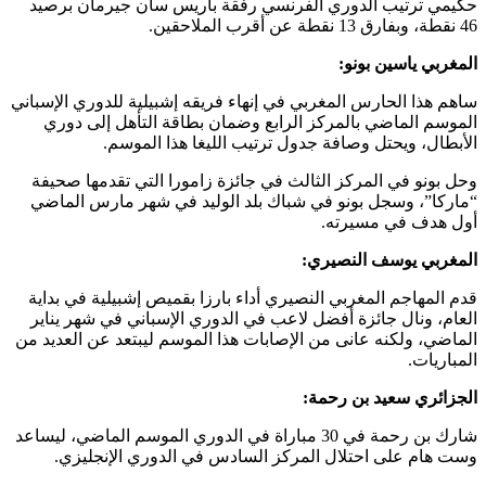
حكيمي ترتيب الدوري الفرنسي رفقة باريس سان جيرمان برصيد
46 نقطة، وبفارق 13 نقطة عن أقرب الملاحقين.
المغربي ياسين بونو:
ساهم هذا الحارس المغربي في إنهاء فريقه إشبيلية للدوري الإسباني
الموسم الماضي بالمركز الرابع وضمان بطاقة التأهل إلى دوري
الأبطال، ويحتل وصافة جدول ترتيب الليغا هذا الموسم.
وحل بونو في المركز الثالث في جائزة زامورا التي تقدمها صحيفة
“ماركا”، وسجل بونو في شباك بلد الوليد في شهر مارس الماضي
أول هدف في مسيرته.
المغربي يوسف النصيري:
قدم المهاجم المغربي النصيري أداء بارزا بقميص إشبيلية في بداية
العام، ونال جائزة أفضل لاعب في الدوري الإسباني في شهر يناير
الماضي، ولكنه عانى من الإصابات هذا الموسم ليبتعد عن العديد من
المباريات.
الجزائري سعيد بن رحمة:
شارك بن رحمة في 30 مباراة في الدوري الموسم الماضي، ليساعد
وست هام على احتلال المركز السادس في الدوري الإنجليزي.