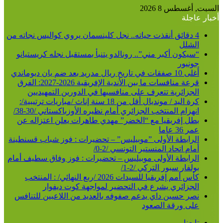
السبت, أغسطس 8 2026
أخبار عاجلة
4 دقائق أنقذت حياته.. نجل كلينسمان يروي كواليس نجاته من
الشلل
“سيكون أكبر مني”.. رونالدو يتنبأ بمستقبل نجله كريستيانو
جونيور
أغلى 10 صفقات في تاريخ ريال مدريد بعد ضم يان ديوماندي
قرعة منافسات ما بين الأندية الإفريقية 2026-2027: الفرق
الجزائرية تتعرف على منافسيها في الدورين التمهيديين
كرة اليد / مونديال أقل من 18 سنة إناث /مباريات ترتيبية/:
انهزام المنتخب الجزائري أمام نظيره الأوزباكستاني /30-38/
بطل إفريقيا مع “الخضر” مهدي طاهرات يعلن اعتزاله عن
عمر 36 عاما
الرابطة الأولى ”موبيليس” – تحضيرات : فوز شباب قسنطينة
أمام اتحاد المنستير التونسي /2-0/
الرابطة الأولى موبيليس – تحضيرات : فوز وفاق سطيف أمام
بولفار سبور التركي /2-1/
كأس أمم إفريقيا للسيدات 2026 /ربع النهائي/ : المنتخب
الجزائري يشرع في التحضير لمواجهة كوت ديفوار
نصر حسين داي يدعم صفوفه بالعديد من اللاعبين للتنافس
على ورقة الصعود
تابعنا