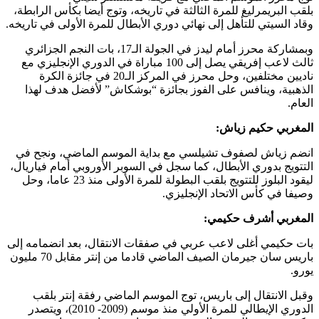
بلقب البريمرليغ للمرة الثالثة في تاريخه، وتوج أيضا بكأس الرابطة،
وقاد السيتي للتأهل إلى نهائي دوري الأبطال للمرة الأولى في تاريخه.
وبمشاركة محرز أمام ليدز في الجولة الـ17، بات النجم الجزائري
ثالث لاعب إفريقي يصل إلى 100 مباراة في الدوري الإنجليزي مع
ناديين مختلفين، وحل محرز في المركز الـ20 في جائزة الكرة
الذهبية، وينافس على الفوز بجائزة “بوشكاش” لأفضل هدف لهذا
العام.
المغربي حكيم زياش:
انضم زياش لصفوف تشيلسي مع بداية الموسم الماضي، ونجح في
التتويج بدوري الأبطال، كما سجل في السوبر الأوروبي أمام فياريال،
ليقود البلوز للتتويج بلقب البطولة للمرة الأولى منذ 23 عاما، وحل
وصيفا في كأس الاتحاد الإنجليزي.
المغربي أشرف حكيمي:
بات حكيمي أغلى لاعب عربي في صفقات الانتقال، بعد انضمامه إلى
باريس سان جيرمان الصيف الماضي قادما من إنتر مقابل 70 مليون
يورو.
وقبل الانتقال إلى باريس، توج الموسم الماضي رفقة إنتر بلقب
الدوري الإيطالي للمرة الأولي منذ موسم (2009- 2010)، ويتصدر