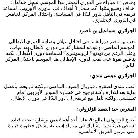
وخاض 17 مباراة في الدوري الممتاز هذا الموسم، سجل خلالها 3
أهداف وصنع مثلها، كما سجل 3 أهداف في الدوري الأوروبي، ليساعد
فريقه في التأهل لدور الـ16 في المسابقة، واحتلال المركز الخامس
في الدوري الإنجليزي.
الجزائري إسماعيل بن ناصر:
لعب بن ناصر دورا هاما في احتلال ميلان وصافة الدوري الإيطالي
الموسم الماضي، وعودته للمشاركة في دوري الأبطال بعد غياب،
وعلى الرغم من توديع “الروسونيري” لمسابقة دوري الأبطال، لكنه
ينافس بقوة على لقب الدوري الإيطالي هذا الموسم باحتلال المركز
الثاني.
الجزائري عيسى مندي:
انضم مندي لصفوف فياريال الصيف الماضي، ولكنه لم يحظ بأفضل
بداية بعد إهداره ركلة ترجيح في خسارة السوبر الأوروبي أمام
تشيلسي، ولكنه تأهل مع فريقه إلى دور الـ16 في دوري الأبطال.
المغربي عبد الصمد الزلزولي:
أصبح الزلزولي البالغ 20 عاما أحد أهم لاعبي برشلونة تحت قيادة
تشافي هيرنانديز، وشارك في مباراة إشبيلية وشكل خطورة كبيرة
على مرمى الفريق الأندلسي.