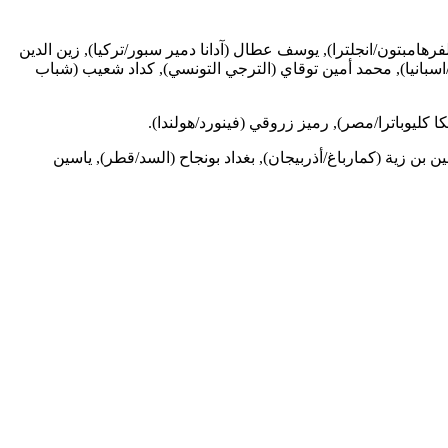
هامبتون/انجلترا), يوسف عطال (آدانا دمير سبور/تركيا), زين الدين
/اسبانيا), محمد أمين توقاي (الترجي التونسي), كداد شعيب (شباب
 كليوباترا/مصر), رميز زروقي (فينورد/هولندا).
ن زية (كمارباغ/أذربيجان), بغداد بونجاح (السد/قطر), ياسين