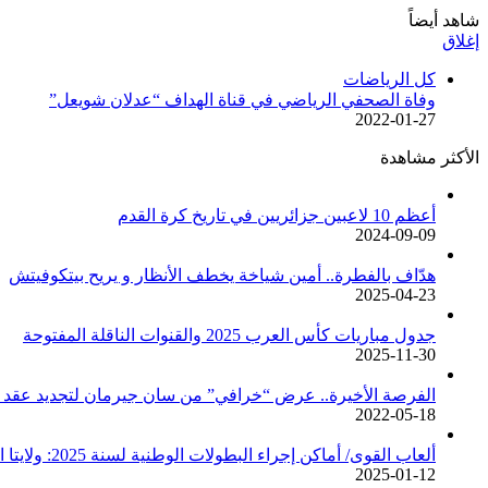
شاهد أيضاً
إغلاق
كل الرياضات
وفاة الصحفي الرياضي في قناة الهداف “عدلان شويعل”
2022-01-27
الأكثر مشاهدة
أعظم 10 لاعبين جزائريين في تاريخ كرة القدم
2024-09-09
هدّاف بالفطرة.. أمين شياخة يخطف الأنظار و يريح بيتكوفيتش
2025-04-23
جدول مباريات كأس العرب 2025 والقنوات الناقلة المفتوحة
2025-11-30
الفرصة الأخيرة.. عرض “خرافي” من سان جيرمان لتجديد عقد م
2022-05-18
ألعاب القوى/ أماكن إجراء البطولات الوطنية لسنة 2025: ولايتا الجزائر وبجاية تحتضنان أغلبية المسابقات /اتحادية/
2025-01-12