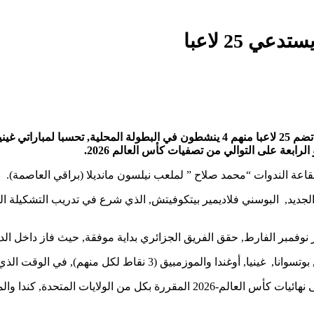
اعة الندوات “محمد صلاح ” لملعب نيلسون مانديلا (براقي العاصمة).
جديد, البوسني فلاديمير بيتكوفيتش, الذي شرع في تدريب التشكيلة الو
وعقب إجراء الجولات العشر من التصفيات, يتأهل المتصدر مباشرة إلى نهائيات كأس