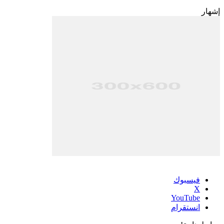
إشهار
فيسبوك
‫X
‫YouTube
انستقرام