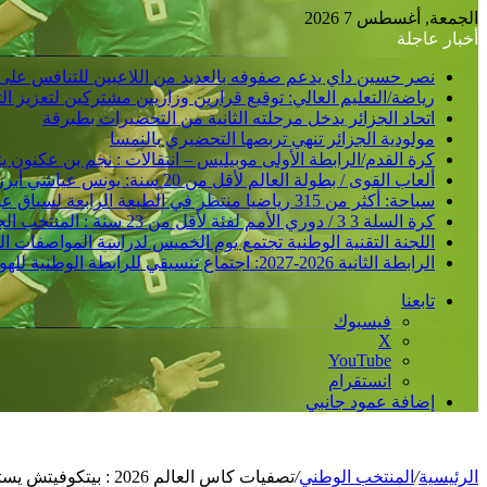
الجمعة, أغسطس 7 2026
أخبار عاجلة
نصر حسين داي يدعم صفوفه بالعديد من اللاعبين للتنافس على
رياضة/التعليم العالي: توقيع قرارين وزاريين مشتركين لتعزيز 
اتحاد الجزائر يدخل مرحلته الثانية من التحضيرات بطبرقة
مولودية الجزائر تنهي تربصها التحضيري بالنمسا
كرة القدم/الرابطة الأولى موبيليس – انتقالات : نجم بن عكنون
ألعاب القوى / بطولة العالم لأقل من 20 سنة: يونس عياشي أبرز الآمال الجزائرية للتتويج بميدالية عالمية
سباحة: أكثر من 315 رياضيا منتظر في الطبعة الرابعة لسباق عبور خليج الجزائر
كرة السلة 3 3 / دوري الأمم لفئة لأقل من 23 سنة : المنتخب الجزائري /ذكور/ يحقق فوزا ثانيا و يدعم مركزه في الصدارة
اللجنة التقنية الوطنية تجتمع يوم الخميس لدراسة المواصفات ا
الرابطة الثانية 2026-2027: اجتماع تنسيقي للرابطة الوطنية للهواة متبوع بسحب قرعة الرزنامة يوم الأحد المقبل
تابعنا
فيسبوك
‫X
‫YouTube
انستقرام
إضافة عمود جانبي
الرئيسية
/
المنتخب الوطني
/
تصفيات كاس العالم 2026 : بيتكوفيتش يستدعي 25 لاعبا