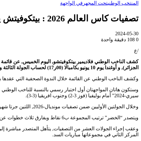
المنتخب الوطني
تحت المجهر
في الواجهة
تصفيات كاس العالم 2026 : بيتكوفيتش يستدعي 25 لاعبا
2024-05-30
0
108
دقيقة واحدة
/ع
الجزائر), و أوغندا يوم 10 يونيو بكامبالا (00ر17) لحساب الجولة الثالثة و الرابعة على التوالي من تصفيات كأس العالم 2026.
وكشف الناخب الوطني عن القائمة خلال الندوة الصحفية التي عقدها بق
وستكون هاتان المواجهتان أول اختبار رسمي بالنسبة للناخب الوطني ال
سيري-2024” أمام بوليفيا (فوز 3-2) وجنوب افريقيا (3-3).
وخلال الجولتين الأوليين ضمن تصفيات مونديال-2026, اللتين جرتا شهر نوفمبر الفارط, حقق الفريق الجزائري بداية موفقة, حيث فاز داخل الديار على الصومال (3-1) وخارج القواعد أمام الموزمبيق (2-0).
ويتصدر “الخضر” ترتيب المجموعة ب6 نقاط وبفارق ثلاث خطوات عن بوتسوانا, غينيا, أوغندا والموزمبيق (3 نقاط لكل منهم), في الوقت الذي تتذيل فيه الصومال الترتيب بدون رصيد.
المركز الثاني في مجموعاتها مباريات السد.