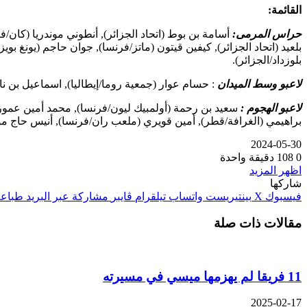
القائمة:
حراس المرمى:
أسامة بن بوط (اتحاد الجزائر), أنطوني موندريا (كان/
بلعيد (اتحاد الجزائر), كيفين قيتون (ماتز/فرنسا), جوان حاجم (يونغ 
بلوزداد/الجزائر).
لاعبو وسط الميدان
: حسام عوار (جمعية روما/إيطاليا), اسماعيل بن نا
لاعبو الهجوم :
سعيد بن رحمة (أولمبيك ليون/فرنسا), محمد أمين عمورة 
براهيمي (الغرافة/قطر), أمين قويري (ملعب ران/فرنسا), أنيس حاج مو
2024-05-30
0
108
دقيقة واحدة
اظهر المزيد
شاركها
فيسبوك
‫X
بينتيريست
واتساب
تيلقرام
ڤايبر
مشاركة عبر البريد
طباعة
مقالات ذات صلة
11 فريقا لم يهزمها ميسي في مسيرته
2025-02-17