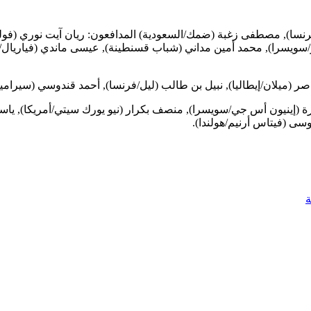
فرنسا), مصطفى زغبة (ضمك/السعودية) المدافعون: ريان آيت نوري (فولفر
بويز/سويسرا), محمد أمين مداني (شباب قسنطينة), عيسى ماندي (فياريال
صر (ميلان/إيطاليا), نبيل بن طالب (ليل/فرنسا), أحمد قندوسي (سيراميكا
(إينيون أس جي/سويسرا), منصف بكرار (نيو يورك سيتي/أمريكا), ياسين ب
سى (فيتاس أرنيم/هولندا).