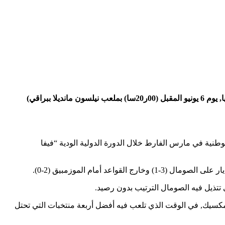
كشف الناخب الوطني فلاديمير بيتكوفيتشو, اليوم الخميس, عن قائمة تضم 25 لاعبا منهم 4 ينشطون في البطولة المحلية, تحسبا لمباراتي غينيا, يوم 6 يونيو المقبل (00ر20سا) بملعب نيلسون مانديلا ببراقي)
طنية في مارس الفارط خلال الدورة الدولية الودية “فيفا
 العالم-2026 المقررة بكل من الولايات المتحدة, كندا والمكسيك, في الوقت الذي تلعب فيه أفضل أربعة منتخبات التي تحتل