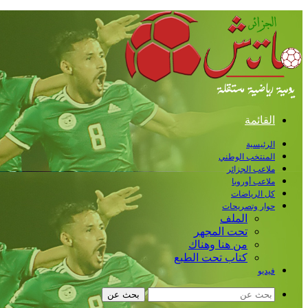
القائمة
الرئيسية
المنتخب الوطني
ملاعب الجزائر
ملاعب أوروبا
كل الرياضات
حوار وتصريحات
الملف
تحت المجهر
من هنا وهناك
كتاب تحت الطبع
فيديو
بحث عن