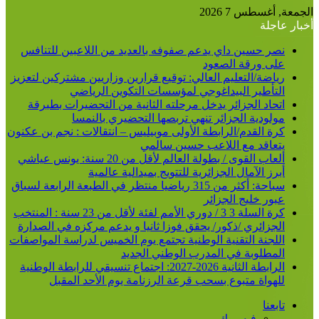
الجمعة, أغسطس 7 2026
أخبار عاجلة
نصر حسين داي يدعم صفوفه بالعديد من اللاعبين للتنافس
على ورقة الصعود
رياضة/التعليم العالي: توقيع قرارين وزاريين مشتركين لتعزيز
التأطير البيداغوجي لمؤسسات التكوين الرياضي
اتحاد الجزائر يدخل مرحلته الثانية من التحضيرات بطبرقة
مولودية الجزائر تنهي تربصها التحضيري بالنمسا
كرة القدم/الرابطة الأولى موبيليس – انتقالات : نجم بن عكنون
يتعاقد مع اللاعب حسين سالمي
ألعاب القوى / بطولة العالم لأقل من 20 سنة: يونس عياشي
أبرز الآمال الجزائرية للتتويج بميدالية عالمية
سباحة: أكثر من 315 رياضيا منتظر في الطبعة الرابعة لسباق
عبور خليج الجزائر
كرة السلة 3 3 / دوري الأمم لفئة لأقل من 23 سنة : المنتخب
الجزائري /ذكور/ يحقق فوزا ثانيا و يدعم مركزه في الصدارة
اللجنة التقنية الوطنية تجتمع يوم الخميس لدراسة المواصفات
المطلوبة في المدرب الوطني الجديد
الرابطة الثانية 2026-2027: اجتماع تنسيقي للرابطة الوطنية
للهواة متبوع بسحب قرعة الرزنامة يوم الأحد المقبل
تابعنا
فيسبوك