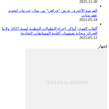
2025-11-30
الفرصة الأخيرة.. عرض “خرافي” من سان جيرمان لتجديد
عقد مبابي
2022-05-18
ألعاب القوى/ أماكن إجراء البطولات الوطنية لسنة 2025: ولايتا
الجزائر وبجاية تحتضنان أغلبية المسابقات /اتحادية/
2025-01-12
إشهار