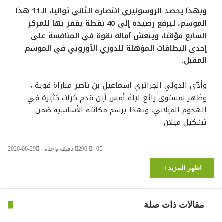
وبهذا يحصد الروسونيري انتصاره الثاني تواليا، الـ11 هذا
الموسم، ليرفع رصيده إلى 40 نقطة يقفز بها للمركز
السابع مؤقتا، وينعش آماله بقوة في المنافسة على
إحدى البطاقات المؤهلة للدوري الأوروبي في الموسم
المقبل.
وأدّى الدولي الجزائري
اسماعيل بن ناصر
مباراة قوية ،
وظهر بمستوى رائع ليلة أمس أين قدم كرات كثيرة في
الهجوم الميلاني، وبهذا يرسم مكانته الأساسية ضمن
تشكيل ميلان.
0
296
دقيقة واحدة
2020-06-29
اظهر المزيد
مقالات ذات صلة