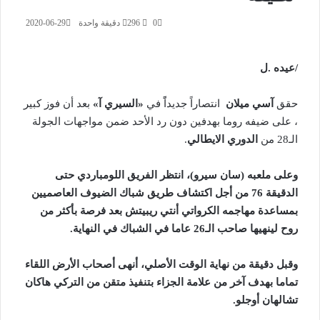
0
296
دقيقة واحدة
2020-06-29
/عيده .ل
حقق
آسي ميلان
انتصاراً جديداًً في
«السيري آ»
بعد أن فوز كبير
، على ضيفه روما بهدفين دون رد الأحد ضمن مواجهات الجولة
الـ28 من
الدوري الايطالي
.
وعلى ملعبه (سان سيرو)، انتظر الفريق اللومباردي حتى
الدقيقة 76 من أجل اكتشاف طريق شباك الضيوف العاصميين
بمساعدة مهاجمه الكرواتي أنتي ريبيتش بعد فرصة بأكثر من
روح لينهيها صاحب الـ26 عاما في الشباك في النهاية.
وقبل دقيقة من نهاية الوقت الأصلي، أنهى أصحاب الأرض اللقاء
تماما بهدف آخر من علامة الجزاء بتنفيذ متقن من التركي هاكان
تشالهان أوجلو.