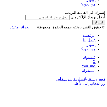
من نحن؟
إشترك في القائمة البريدية
أدخل بريدك الإلكتروني
© حقوق النشر 2026، جميع الحقوق محفوظة |
الجزائر ماتش
الرئيسية
إتصل بنا
إشهار
من نحن؟
فيسبوك
‫X
‫YouTube
انستقرام
فيسبوك
‫X
واتساب
تيلقرام
ڤايبر
زر الذهاب إلى الأعلى