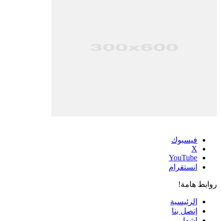
فيسبوك
‫X
‫YouTube
انستقرام
روابط هامة!
الرئيسية
إتصل بنا
إشهار