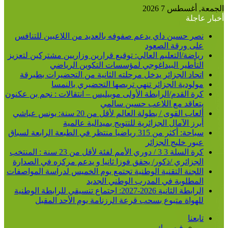
الجمعة, أغسطس 7 2026
أخبار عاجلة
نصر حسين داي يدعم صفوفه بالعديد من اللاعبين للتنافس
على ورقة الصعود
رياضة/التعليم العالي: توقيع قرارين وزاريين مشتركين لتعزيز
التأطير البيداغوجي لمؤسسات التكوين الرياضي
اتحاد الجزائر يدخل مرحلته الثانية من التحضيرات بطبرقة
مولودية الجزائر تنهي تربصها التحضيري بالنمسا
كرة القدم/الرابطة الأولى موبيليس – انتقالات : نجم بن عكنون
يتعاقد مع اللاعب حسين سالمي
ألعاب القوى / بطولة العالم لأقل من 20 سنة: يونس عياشي
أبرز الآمال الجزائرية للتتويج بميدالية عالمية
سباحة: أكثر من 315 رياضيا منتظر في الطبعة الرابعة لسباق
عبور خليج الجزائر
كرة السلة 3 3 / دوري الأمم لفئة لأقل من 23 سنة : المنتخب
الجزائري /ذكور/ يحقق فوزا ثانيا و يدعم مركزه في الصدارة
اللجنة التقنية الوطنية تجتمع يوم الخميس لدراسة المواصفات
المطلوبة في المدرب الوطني الجديد
الرابطة الثانية 2026-2027: اجتماع تنسيقي للرابطة الوطنية
للهواة متبوع بسحب قرعة الرزنامة يوم الأحد المقبل
تابعنا
فيسبوك