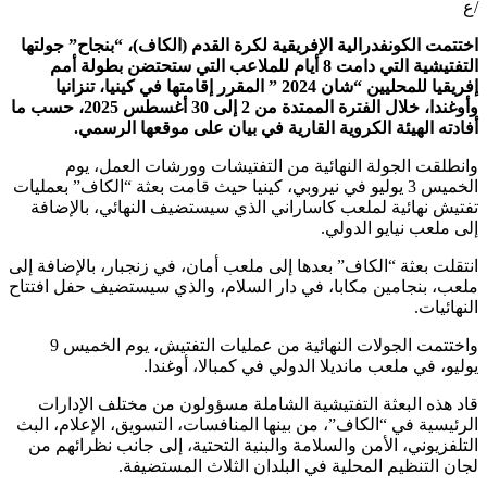
/ع
اختتمت الكونفدرالية الإفريقية لكرة القدم (الكاف)، “بنجاح” جولتها
التفتيشية التي دامت 8 أيام للملاعب التي ستحتضن بطولة أمم
إفريقيا للمحليين “شان 2024 ” المقرر إقامتها في كينيا، تنزانيا
وأوغندا، خلال الفترة الممتدة من 2 إلى 30 أغسطس 2025، حسب ما
أفادته الهيئة الكروية القارية في بيان على موقعها الرسمي.
وانطلقت الجولة النهائية من التفتيشات وورشات العمل، يوم
الخميس 3 يوليو في نيروبي، كينيا حيث قامت بعثة “الكاف” بعمليات
تفتيش نهائية لملعب كاساراني الذي سيستضيف النهائي، بالإضافة
إلى ملعب نيايو الدولي.
انتقلت بعثة “الكاف” بعدها إلى ملعب أمان، في زنجبار، بالإضافة إلى
ملعب، بنجامين مكابا، في دار السلام، والذي سيستضيف حفل افتتاح
النهائيات.
واختتمت الجولات النهائية من عمليات التفتيش، يوم الخميس 9
يوليو، في ملعب مانديلا الدولي في كمبالا، أوغندا.
قاد هذه البعثة التفتيشية الشاملة مسؤولون من مختلف الإدارات
الرئيسية في “الكاف”، من بينها المنافسات، التسويق، الإعلام، البث
التلفزيوني، الأمن والسلامة والبنية التحتية، إلى جانب نظرائهم من
لجان التنظيم المحلية في البلدان الثلاث المستضيفة.