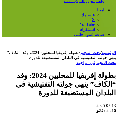
بولفار سبور التركي /2-1/
تابعنا
فيسبوك
‫X
‫YouTube
انستقرام
إضافة عمود جانبي
الرئيسية
/
تحت المجهر
/
بطولة إفريقيا للمحليين 2024: وفد “الكاف”
ينهي جولته التفتيشية في البلدان المستضيفة للدورة
تحت المجهر
في الواجهة
بطولة إفريقيا للمحليين 2024: وفد
“الكاف” ينهي جولته التفتيشية في
البلدان المستضيفة للدورة
2025-07-13
216
2 دقائق