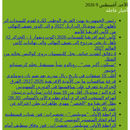
الأحد, أغسطس 9 2026
أخبار عاجلة
رئيس الجمهورية يهنئ الفريق الوطني لكرة لقدم للسيدات اثر
تأهلهن الى مونديال البرازيل 2027 و إلى الدور نصف النهائي
من كأس إفريقيا للأمم
كأس أمم إفريقيا للسيدات 2026 (كوت ديفوار 1 – الجزائر 2):
تأهل تاريخي مزدوج إلى نصف النهائي وإلى نهائيات كأس
العالم 2027
4 دقائق أنقذت حياته.. نجل كلينسمان يروي كواليس نجاته من
الشلل
“سيكون أكبر مني”.. رونالدو يتنبأ بمستقبل نجله كريستيانو
جونيور
أغلى 10 صفقات في تاريخ ريال مدريد بعد ضم يان ديوماندي
قرعة منافسات ما بين الأندية الإفريقية 2026-2027: الفرق
الجزائرية تتعرف على منافسيها في الدورين التمهيديين
كرة اليد / مونديال أقل من 18 سنة إناث /مباريات ترتيبية/:
انهزام المنتخب الجزائري أمام نظيره الأوزباكستاني /30-38/
بطل إفريقيا مع “الخضر” مهدي طاهرات يعلن اعتزاله عن
عمر 36 عاما
الرابطة الأولى ”موبيليس” – تحضيرات : فوز شباب قسنطينة
أمام اتحاد المنستير التونسي /2-0/
الرابطة الأولى موبيليس – تحضيرات : فوز وفاق سطيف أمام