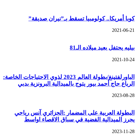
كوبا أمريكا.. كولومبيا تسقط بـ”نيران صديقة”
2021-06-21
بيليه يحتفل بعيد ميلاده الـ81
2021-10-24
الباورلفتينغ/بطولة العالم 2023 لذوي الاحتياجات الخاصة:
الرباع حاج أحمد بيور يتوج بالميدالية البرونزية بدبي
2023-08-28
البطولة العربية على المضمار :الجزائري آنس رياحي
يحرز الميدالية الفضية في سباق الاقصاء اواسط
2023-11-28