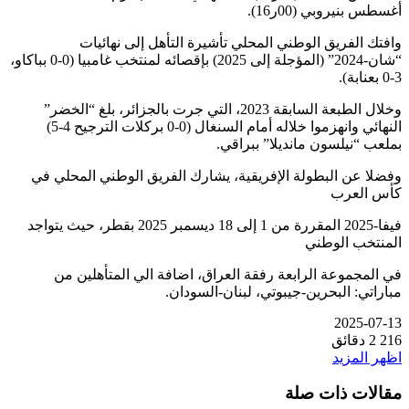
أغسطس بنيروبي (00ر16).
وافتك الفريق الوطني المحلي تأشيرة التأهل إلى نهائيات
“شان-2024” (المؤجلة إلى 2025) بإقصائه لمنتخب غامبيا (0-0 بباكاو،
3-0 بعنابة).
وخلال الطبعة السابقة 2023، التي جرت بالجزائر، بلغ “الخضر”
النهائي وانهزموا خلاله أمام السنغال (0-0 بركلات الترجيح 4-5)
بملعب “نيلسون مانديلا” ببراقي.
وفضلا عن البطولة الإفريقية، يشارك الفريق الوطني المحلي في
كأس العرب
فيفا-2025 المقررة من 1 إلى 18 ديسمبر 2025 بقطر، حيث يتواجد
المنتخب الوطني
في المجموعة الرابعة رفقة العراق، اضافة الي المتأهلين من
مباراتي: البحرين-جيبوتي، لبنان-السودان.
2025-07-13
216
2 دقائق
اظهر المزيد
مقالات ذات صلة