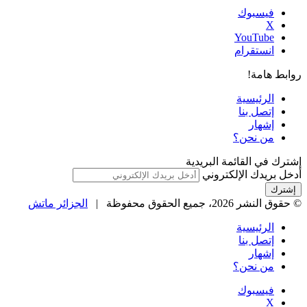
فيسبوك
‫X
‫YouTube
انستقرام
روابط هامة!
الرئيسية
إتصل بنا
إشهار
من نحن؟
إشترك في القائمة البريدية
أدخل بريدك الإلكتروني
© حقوق النشر 2026، جميع الحقوق محفوظة |
الجزائر ماتش
الرئيسية
إتصل بنا
إشهار
من نحن؟
فيسبوك
‫X