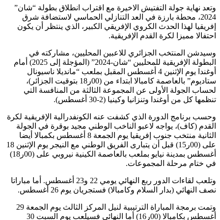
وتعد نهاية جولة التفتيش الاخيرة مع اقتراب انطلاق بطولة “شان”
2024، محطة بارزة في العد التنازلي الحماسي لاستضافة شرق
إفريقيا لهذا الحدث الكروي الإفريقي الكبير، الذي ينتظر أن يكون
احتفالا مميزا لكرة القدم الإفريقية.
وسيدشن المنتخب الجزائري للاعبين المحليين، مشاركته في
البطولة الإفريقية للمحليين “شان-2024” (المؤجلة إلى 2025) أمام
أوغندا يوم الإثنين 4 أغسطس المقبل بملعب “مانديلا ناسيونال
ستاديوم” بالعاصمة كامبالا ابتداء من (00ر18 بتوقيت الجزائر)،
لحساب الجولة الأولى عن المجموعة الثالثة من المنافسة التي
تنظمها كل من أوغندا وتنزانيا وكينيا (2-30 أغسطس).
وحسب برنامج الدورة الذي كشفت عنه الكونفدرالية الإفريقية لكرة
القدم (كاف)، يواجه لاعبو الناخب الوطني مجيد بوقرة في الجولة
الثانية منتخب جنوب إفريقيا يوم الجمعة 8 أغسطس بكمبالا أيضا
على (00ر15) قبل أن يتبارى الفريق الوطني مع النيجر يوم الإثنين 18
أغسطس بمدينة نيايو بملعب بالعاصمة الكينية نيروبي على (00ر18)
في ختام مرحلة المجموعات.
وتلعب لقاءات الدور ربع النهائي يومي 22 و23 أغسطس. أما مباراتا
نصف النهائي (بدار السلام وكامبالا) فستجريان يوم 26 أغسطس.
وتمت برمجة المباراة الترتيبية لنيل المركز الثالث يوم الجمعة 29
أغسطس بكامبالا (00ر16) أما النهائي فسيلعب يوم السبت 30