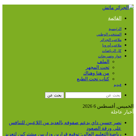
القائمة
الرئيسية
المنتخب الوطني
ملاعب الجزائر
ملاعب أوروبا
كل الرياضات
حوار وتصريحات
الملف
تحت المجهر
من هنا وهناك
كتاب تحت الطبع
فيديو
بحث عن
الخميس, أغسطس 6 2026
أخبار عاجلة
نصر حسين داي يدعم صفوفه بالعديد من اللاعبين للتنافس
على ورقة الصعود
رياضة/التعليم العالي: توقيع قرارين وزاريين مشتركين لتعزيز