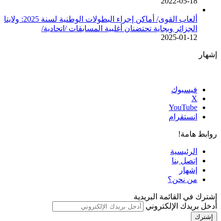
2022-05-18
ألعاب القوى/ أماكن إجراء البطولات الوطنية لسنة 2025: ولايتا
الجزائر وبجاية تحتضنان أغلبية المسابقات /اتحادية/
2025-01-12
إشهار
فيسبوك
‫X
‫YouTube
انستقرام
روابط هامة!
الرئيسية
إتصل بنا
إشهار
من نحن؟
إشترك في القائمة البريدية
أدخل بريدك الإلكتروني