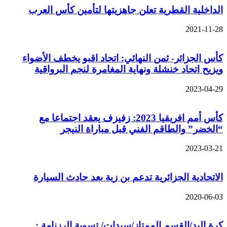
الداخلية القطرية تعلن جاهزيتها لتأمين كأس العرب
2021-11-28
كأس الجزائر- ثمن النهائي: اتحاد اقبو يخطف الأضواء
ويزيح اتحاد خنشلة ونهاية المغامرة لنجم البرواقية
2023-04-29
كأس أمم افريقيا 2023: زفيزف يعقد اجتماعا مع
“الخضر” والطاقم الفني قبل مباراة النيجر
2023-03-21
الاتحادية الجزائرية تدعم بن زية بعد حادث السيارة
2020-06-03
كرة اليد/القسم الممتاز/سيدات/ تسوية الرزنامة :