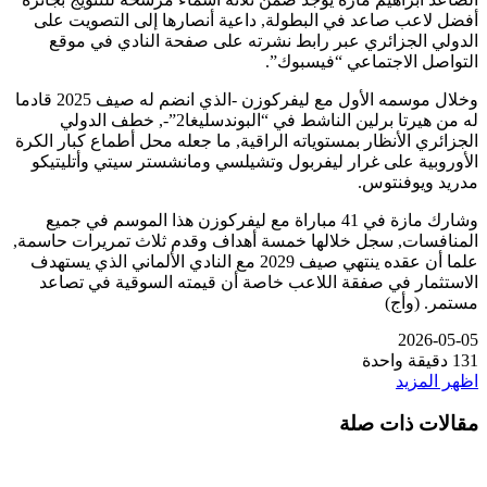
أفضل لاعب صاعد في البطولة, داعية أنصارها إلى التصويت على
الدولي الجزائري عبر رابط نشرته على صفحة النادي في موقع
التواصل الاجتماعي “فيسبوك”.
وخلال موسمه الأول مع ليفركوزن -الذي انضم له صيف 2025 قادما
له من هيرتا برلين الناشط في “البوندسليغا2”-, خطف الدولي
الجزائري الأنظار بمستوياته الراقية, ما جعله محل أطماع كبار الكرة
الأوروبية على غرار ليفربول وتشيلسي ومانشستر سيتي وأتليتيكو
مدريد ويوفنتوس.
وشارك مازة في 41 مباراة مع ليفركوزن هذا الموسم في جميع
المنافسات, سجل خلالها خمسة أهداف وقدم ثلاث تمريرات حاسمة,
علما أن عقده ينتهي صيف 2029 مع النادي الألماني الذي يستهدف
الاستثمار في صفقة اللاعب خاصة أن قيمته السوقية في تصاعد
مستمر. (وأج)
2026-05-05
131
دقيقة واحدة
اظهر المزيد
مقالات ذات صلة