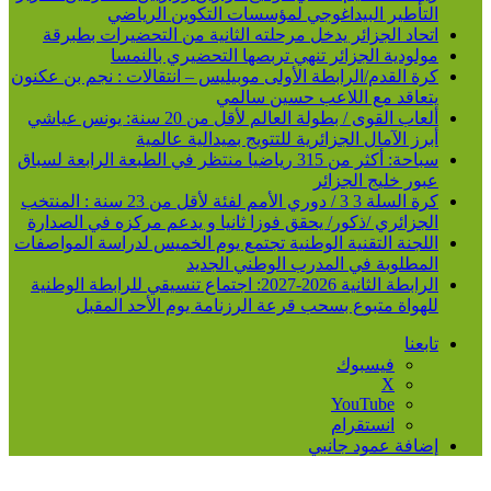
التأطير البيداغوجي لمؤسسات التكوين الرياضي
اتحاد الجزائر يدخل مرحلته الثانية من التحضيرات بطبرقة
مولودية الجزائر تنهي تربصها التحضيري بالنمسا
كرة القدم/الرابطة الأولى موبيليس – انتقالات : نجم بن عكنون
يتعاقد مع اللاعب حسين سالمي
ألعاب القوى / بطولة العالم لأقل من 20 سنة: يونس عياشي
أبرز الآمال الجزائرية للتتويج بميدالية عالمية
سباحة: أكثر من 315 رياضيا منتظر في الطبعة الرابعة لسباق
عبور خليج الجزائر
كرة السلة 3 3 / دوري الأمم لفئة لأقل من 23 سنة : المنتخب
الجزائري /ذكور/ يحقق فوزا ثانيا و يدعم مركزه في الصدارة
اللجنة التقنية الوطنية تجتمع يوم الخميس لدراسة المواصفات
المطلوبة في المدرب الوطني الجديد
الرابطة الثانية 2026-2027: اجتماع تنسيقي للرابطة الوطنية
للهواة متبوع بسحب قرعة الرزنامة يوم الأحد المقبل
تابعنا
فيسبوك
‫X
‫YouTube
انستقرام
إضافة عمود جانبي