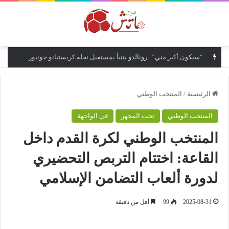
القائمة
“سيكون أكبر مني”.. رونالدو يتنبأ بمستقبل نجله كريستيانو جونيور
الرئيسية
/
المنتخب الوطني
المنتخب الوطني
تحت المجهر
في الواجهة
المنتخب الوطني لكرة القدم داخل
القاعة: اختتام التربص التحضيري
لدورة ألعاب التضامن الإسلامي
2025-08-31
99
أقل من دقيقة