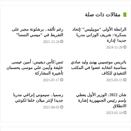
2025.
مقالات ذات صلة
الرابطة الأولى “موبيليس” /إتحاد
رغم تألقه.. برشلونة مجبر على
بسكرة/: شريف الوزاني مدربا
التفريط في “ميسي النمسا”
جديدا /إدارة
2021-12-24
2024-11-26
باتريس موتسيبي يهنئ وليد صادي
تنس/كأس ديفيس: أمين عيسى
بمناسبة انتخابه عضوا في المكتب
خليفة وأيمن علي موسى يحسمان
التنفيذي للكاف
تأشيرة المشاركة
2021-07-17
2025-03-15
شان 2022: الوزير الأول يعطي
رسميا.. سيموني إنزاغي مدربا
بإسم رئيس الجمهورية إشارة
جديدا لإنتر ميلان خلفا لكونتي
الانطلاق
2021-06-03
2023-01-14