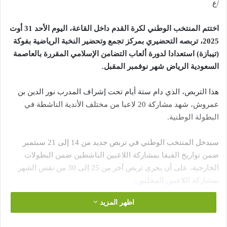
/ع
اختتم المنتخب الوطني لكرة القدم داخل القاعة، اليوم الأحد 31 أوت
2025، تربصه التحضيري بمركز تجمع وتحضير النخبة الرياضية بفوكة
(تيبازة) استعدادا لدورة ألعاب التضامن الإسلامي المقررة بالعاصمة
السعودية الرياض شهر نوفمبر المقبل.
هذا التربص، الذي دام ستة أيام تحت إشراف المدرب نور الدين بن
عمروش، شهد مشاركة 20 لاعبا من مختلف الأندية الناشطة في
البطولة الوطنية.
سيدخل المنتخب الوطني في تربص جديد من 14 إلى 21 سبتمبر
ضمن تواريخ الفيفا بمشاركة اللاعبين الناشطين ضمن البطولات
الخارجية، على أن يجرى تربص آخر من 25 إلى 30 من نفس الشهر
بمشاركة اللاعبين المحليين.
اظهر المزيد
للتذكير، ستستضيف العاصمة السعودية الرياض الطبعة السادسة
لدورة ألعاب التضامن الإسلامي خلال الفترة من 7 إلى 21 نوفمبر