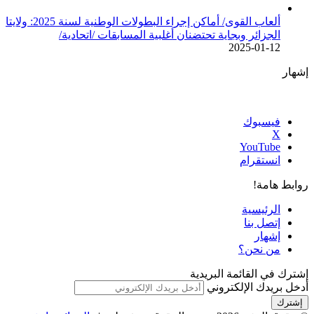
ألعاب القوى/ أماكن إجراء البطولات الوطنية لسنة 2025: ولايتا
الجزائر وبجاية تحتضنان أغلبية المسابقات /اتحادية/
2025-01-12
إشهار
فيسبوك
‫X
‫YouTube
انستقرام
روابط هامة!
الرئيسية
إتصل بنا
إشهار
من نحن؟
إشترك في القائمة البريدية
أدخل بريدك الإلكتروني