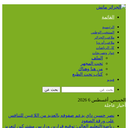
القائمة
الرئيسية
المنتخب الوطني
ملاعب الجزائر
ملاعب أوروبا
كل الرياضات
حوار وتصريحات
الملف
تحت المجهر
من هنا وهناك
كتاب تحت الطبع
فيديو
بحث عن
الخميس, أغسطس 6 2026
أخبار عاجلة
نصر حسين داي يدعم صفوفه بالعديد من اللاعبين للتنافس
على ورقة الصعود
رياضة/التعليم العالي: توقيع قرارين وزاريين مشتركين لتعزيز