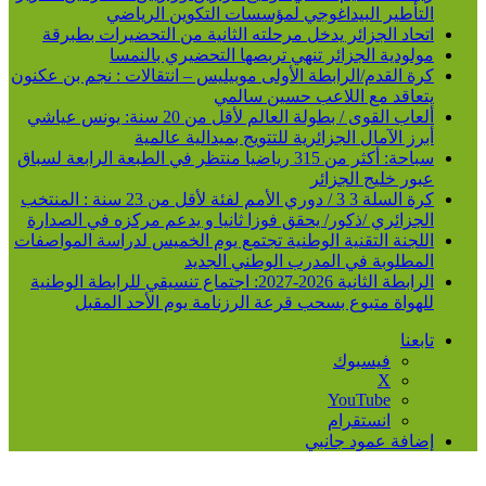
التأطير البيداغوجي لمؤسسات التكوين الرياضي
اتحاد الجزائر يدخل مرحلته الثانية من التحضيرات بطبرقة
مولودية الجزائر تنهي تربصها التحضيري بالنمسا
كرة القدم/الرابطة الأولى موبيليس – انتقالات : نجم بن عكنون
يتعاقد مع اللاعب حسين سالمي
ألعاب القوى / بطولة العالم لأقل من 20 سنة: يونس عياشي
أبرز الآمال الجزائرية للتتويج بميدالية عالمية
سباحة: أكثر من 315 رياضيا منتظر في الطبعة الرابعة لسباق
عبور خليج الجزائر
كرة السلة 3 3 / دوري الأمم لفئة لأقل من 23 سنة : المنتخب
الجزائري /ذكور/ يحقق فوزا ثانيا و يدعم مركزه في الصدارة
اللجنة التقنية الوطنية تجتمع يوم الخميس لدراسة المواصفات
المطلوبة في المدرب الوطني الجديد
الرابطة الثانية 2026-2027: اجتماع تنسيقي للرابطة الوطنية
للهواة متبوع بسحب قرعة الرزنامة يوم الأحد المقبل
تابعنا
فيسبوك
‫X
‫YouTube
انستقرام
إضافة عمود جانبي