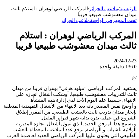
الرئيسية
/
ملاعب الجزائر
/
المركب الرياضي لوهران : استلام ثالث
ميدان معشوشب طبيعيا قريبا
تحت المجهر
في الواجهة
ملاعب الجزائر
المركب الرياضي لوهران : استلام
ثالث ميدان معشوشب طبيعيا قريبا
2024-12-23
0
136
دقيقة واحدة
/ع
يستفيد المركب الرياضي ”ميلود هدفي” بوهران قريبا من ميدان
ثالث للتدريبات معشوشب طبيعيا, أوشكت أشغال انجازه على
الانتهاء, حسبما علم اليوم الأحد لدى إدارة هذه المنشأة.
و أوضح نفس المصدر بأنه بعد الانتهاء من الأشغال التمهيدية المتعلقة
بإنجاز ميدان تدريب ثالث بالعشب الطبيعي, من المقرر إطلاق
الشروع في عملية بذره بداية شهر فبراير المقبل.
و يسمح هذا المرفق الجديد, الذي تمول أشغال انجازه المديرية
الولائية للشباب و الرياضة, برفع عدد الملاعب المغطاة بالعشب
الطبيعي التي يحتوي عليها المركب الرياضي الجديد لعاصمة الغرب