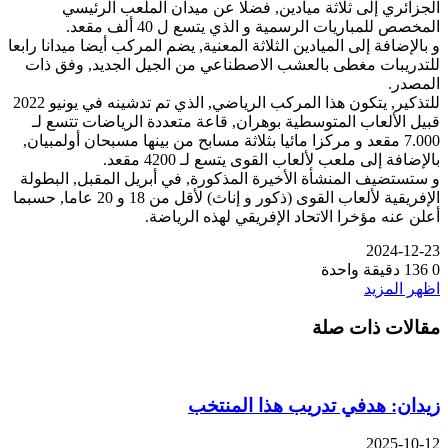
الجزائري إلى ثلاثة ميادين, فضلا عن ميدان الملعب الرئيسي
المخصص للمباريات الرسمية و الذي يتسع ل 40 ألف مقعد.
و بالإضافة إلى الميادين الثلاثة المعنية, يضم المركب أيضا ميدانا رابعا
للتدريبات مغطى بالعشب الاصطناعي من الجيل الجديد, وفق ذات
المصدر.
للتذكير, يتكون هذا المركب الرياضي, الذي تم تدشينه في يونيو 2022
قبيل الألعاب المتوسطية بوهران, قاعة متعددة الرياضات تتسع لـ
7.000 مقعد و مركزا مائيا بثلاثة مسابح من بينها مسبحان أولمبيان,
بالإضافة إلى ملعب لألعاب القوى يتسع لـ 4200 مقعد.
و ستستضيف المنشأة الأخيرة المذكورة, في أبريل المقبل, البطولة
الإفريقية لألعاب القوى (ذكور و إناث) لأقل من 18 و 20 عاما, حسبما
أعلن عنه مؤخرا الاتحاد الإفريقي لهذه الرياضة.
2024-12-23
0
136
دقيقة واحدة
اظهر المزيد
مقالات ذات صلة
زيدان: هدفي تدريب هذا المنتخب
2025-10-12