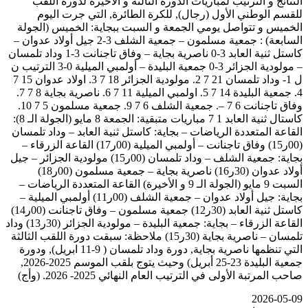
النتائج و الترتيب لمباريات الدورة الثالثة و الأخيرة لدورة اللقب
للقسم الوطني الأول (رجال), للكرة الطائرة, التي جرت اليوم
الخميس و تتواصل يومي الجمعة و السبت ببجاية: الخميس (الجولة
السابعة) : جمعية مسلمون – جمعية الشلف 3-2 جيل أولاد عدوان –
كاستل ثنية العابد 3-0 ناصرية بجاية – وفاق تاجنانت 3-1 وداد تلمسان
– مولودية الجزائر 3-0 جمعية البليدة – أولمبي الميلية 0-3 الترتيب ن
ل 1- وداد تلمسان 21 7 2. مولودية الجزائر 18 7 3. اولاد عدوان 15 7
4. جمعية البليدة 14 7 5. اولمبي الميلية 11 7 6. ناصرية بجاية 8 7 7.
وفاق تاجنانت 6 7 –. جمعية الشلف 6 7 9. جمعية مسلمون 5 7 10.
كاستال ثنية العابد 1 7 مباريات متبقية: الجمعة 8 مايو (الجولة الـ 8):
القاعة المتعددة الرياضات – بجاية: كاستل ثنية العابد – وداد تلمسان
(00ر15) وفاق تاجنانت – أولمبي الميلية (00ر17) القاعة الزرقاء –
بجاية: جمعية الشلف – وداد تلمسان (00ر15) مولودية الجزائر – جيل
أولاد عدوان (30ر16) ناصرية بجاية – جمعية مسلمون (00ر18)
السبت 9 مايو (الجولة الـ 9 و الأخيرة) القاعة المتعددة الرياضات –
بجاية: جيل أولاد عدوان – جمعية الشلف (00ر11) أولمبي الميلية –
كاستل ثنية العابد (30ر12) جمعية مسلمون – وفاق تاجنانت (00ر14)
القاعة الزرقاء – بجاية: جمعية البليدة – مولودية الجزائر (30ر13) وداد
تلمسان – ناصرية بجاية (30ر15) ملاحظة: سبقت دورة اللقب الثالثة
التي تنظمها ناصرية بجاية, دورة وداد تلمسان ( 9-11 ابريل), ودورة
جمعية البليدة 23-25 أبريل) وحيث يتوج بلقب الموسم 2025-2026,
صاحب المرتبة الأولى في الترتيب العام النهائي 2025- 2026. (وأج)
2026-05-09