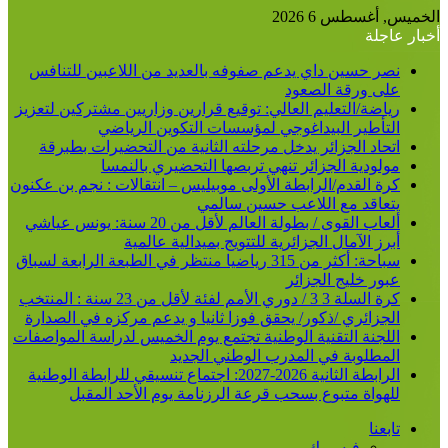
الخميس, أغسطس 6 2026
أخبار عاجلة
نصر حسين داي يدعم صفوفه بالعديد من اللاعبين للتنافس
على ورقة الصعود
رياضة/التعليم العالي: توقيع قرارين وزاريين مشتركين لتعزيز
التأطير البيداغوجي لمؤسسات التكوين الرياضي
اتحاد الجزائر يدخل مرحلته الثانية من التحضيرات بطبرقة
مولودية الجزائر تنهي تربصها التحضيري بالنمسا
كرة القدم/الرابطة الأولى موبيليس – انتقالات : نجم بن عكنون
يتعاقد مع اللاعب حسين سالمي
ألعاب القوى / بطولة العالم لأقل من 20 سنة: يونس عياشي
أبرز الآمال الجزائرية للتتويج بميدالية عالمية
سباحة: أكثر من 315 رياضيا منتظر في الطبعة الرابعة لسباق
عبور خليج الجزائر
كرة السلة 3 3 / دوري الأمم لفئة لأقل من 23 سنة : المنتخب
الجزائري /ذكور/ يحقق فوزا ثانيا و يدعم مركزه في الصدارة
اللجنة التقنية الوطنية تجتمع يوم الخميس لدراسة المواصفات
المطلوبة في المدرب الوطني الجديد
الرابطة الثانية 2026-2027: اجتماع تنسيقي للرابطة الوطنية
للهواة متبوع بسحب قرعة الرزنامة يوم الأحد المقبل
تابعنا
فيسبوك