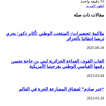
55
دقيقة واحدة
اظهر المزيد
مقالات ذات صلة
ملاكمة /تحضيرات/: المنتخب الوطني /أكابر ذكور/ يجري
تربصا انتقائيا بالجزائر
2025-06-18
العاب القوى: العداءة الجزائرية لبنى بن حاجة تحسن
رقمها القياسي الوطني بفرجينيا الأمريكية
2025-03-04
“خبر صادم” لعشاق المصارعة الحرة في العالم
2022-03-26