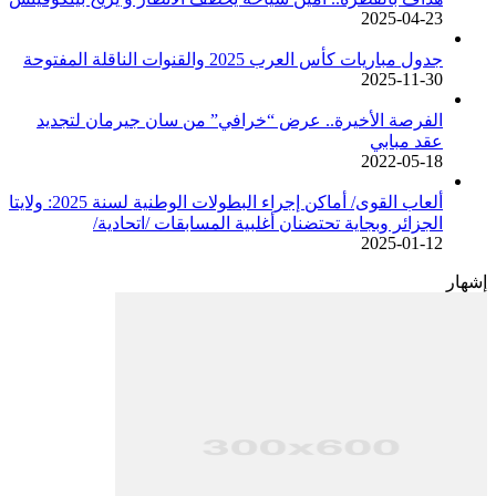
2025-04-23
جدول مباريات كأس العرب 2025 والقنوات الناقلة المفتوحة
2025-11-30
الفرصة الأخيرة.. عرض “خرافي” من سان جيرمان لتجديد
عقد مبابي
2022-05-18
ألعاب القوى/ أماكن إجراء البطولات الوطنية لسنة 2025: ولايتا
الجزائر وبجاية تحتضنان أغلبية المسابقات /اتحادية/
2025-01-12
إشهار