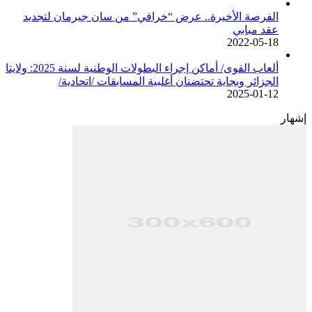
الفرصة الأخيرة.. عرض “خرافي” من سان جيرمان لتجديد
عقد مبابي
2022-05-18
ألعاب القوى/ أماكن إجراء البطولات الوطنية لسنة 2025: ولايتا
الجزائر وبجاية تحتضنان أغلبية المسابقات /اتحادية/
2025-01-12
إشهار