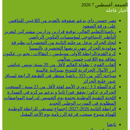
الجمعة, أغسطس 7 2026
أخبار عاجلة
نصر حسين داي يدعم صفوفه بالعديد من اللاعبين للتنافس
على ورقة الصعود
رياضة/التعليم العالي: توقيع قرارين وزاريين مشتركين لتعزيز
التأطير البيداغوجي لمؤسسات التكوين الرياضي
اتحاد الجزائر يدخل مرحلته الثانية من التحضيرات بطبرقة
مولودية الجزائر تنهي تربصها التحضيري بالنمسا
كرة القدم/الرابطة الأولى موبيليس – انتقالات : نجم بن عكنون
يتعاقد مع اللاعب حسين سالمي
ألعاب القوى / بطولة العالم لأقل من 20 سنة: يونس عياشي
أبرز الآمال الجزائرية للتتويج بميدالية عالمية
سباحة: أكثر من 315 رياضيا منتظر في الطبعة الرابعة لسباق
عبور خليج الجزائر
كرة السلة 3 3 / دوري الأمم لفئة لأقل من 23 سنة : المنتخب
الجزائري /ذكور/ يحقق فوزا ثانيا و يدعم مركزه في الصدارة
اللجنة التقنية الوطنية تجتمع يوم الخميس لدراسة المواصفات
المطلوبة في المدرب الوطني الجديد
الرابطة الثانية 2026-2027: اجتماع تنسيقي للرابطة الوطنية
للهواة متبوع بسحب قرعة الرزنامة يوم الأحد المقبل
تابعنا
فيسبوك