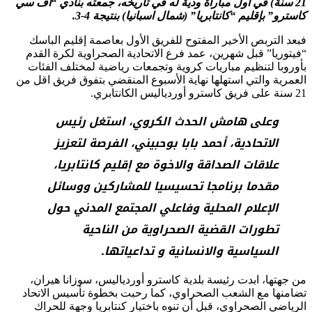
21 سنة) في اول مباراة ودية له في تاريخه، جمعته بنادي “اف سي
كاسترو” بإقليم “كانتابريا” (شمال اسبانيا) بنتيجة 4-3.
فبعد التربص الأخير المفتوح للفريق الأول بعاصمة إقليم الباسك
“فيتوريا” قبل شهرين، عمد فرع الاتحادية الصحراوية لكرة القدم
بأوروبا لتنظيم مباريات كروية وتجمعات رياضية لمختلف الفئات
العمرية والتي استهلها نهاية الأسبوع المنقضي بتفوق فريق اقل من
21 سنة على فريق كاسترو أوردياليس الكانتابري.
وعلى هامش الحدث الكروي، استغل رئيس
الاتحادية، أحمد بابا بوحبيني، الفرصة لتعزيز
علاقات الصداقة والاخوة مع إقليم كانتابريا،
مقدما برنامجا تحسيسيا للمشاركين ووسائل
الإعلام المحلية وفاعلي المجتمع المدني حول
تطورات القضية الصحراوية من الناحية
السياسية والانسانية و تداعياتها.
من جهتها، ابدت رئيسة بلدية كاسترو أوردياليس، سوزانا هيران،
تضامنها مع الشعب الصحراوي، كما رحبت بخطوة تأسيس الاتحاد
الرياضي الصحراوي، قبل أن تنوه باختيار كنتابريا وجهة للحراك