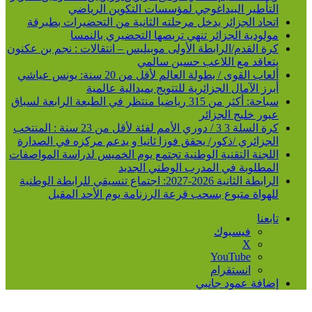
التأطير البيداغوجي لمؤسسات التكوين الرياضي
اتحاد الجزائر يدخل مرحلته الثانية من التحضيرات بطبرقة
مولودية الجزائر تنهي تربصها التحضيري بالنمسا
كرة القدم/الرابطة الأولى موبيليس – انتقالات : نجم بن عكنون
يتعاقد مع اللاعب حسين سالمي
ألعاب القوى / بطولة العالم لأقل من 20 سنة: يونس عياشي
أبرز الآمال الجزائرية للتتويج بميدالية عالمية
سباحة: أكثر من 315 رياضيا منتظر في الطبعة الرابعة لسباق
عبور خليج الجزائر
كرة السلة 3 3 / دوري الأمم لفئة لأقل من 23 سنة : المنتخب
الجزائري /ذكور/ يحقق فوزا ثانيا و يدعم مركزه في الصدارة
اللجنة التقنية الوطنية تجتمع يوم الخميس لدراسة المواصفات
المطلوبة في المدرب الوطني الجديد
الرابطة الثانية 2026-2027: اجتماع تنسيقي للرابطة الوطنية
للهواة متبوع بسحب قرعة الرزنامة يوم الأحد المقبل
تابعنا
فيسبوك
‫X
‫YouTube
انستقرام
إضافة عمود جانبي