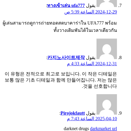
يقول
ทางเข้าเล่น ufa777
:
2024-12-29 الساعة 5:39 ص
ผู้เล่นสามารถดูการถ่ายทอดสดบาคาร่าใน UFA777 พร้อม
ทั้งวางเดิมพันได้ในเวลาเดียวกัน
يقول
카지노사이트제작
:
2024-12-31 الساعة 4:33 م
이 유형은 전적으로 최고로 보입니다. 이 작은 디테일은
보통 많은 기초 디테일과 함께 만들어집니다. 저는 많은
것을 선호합니다.
يقول
Pirojokfautt
:
2025-04-10 الساعة 7:43 م
darknet drugs
darkmarket url