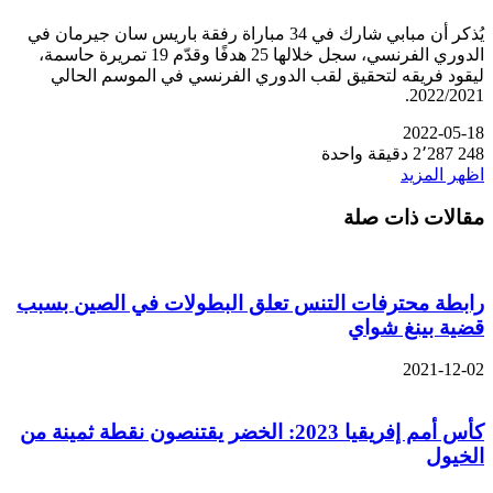
يُذكر أن مبابي شارك في 34 مباراة رفقة باريس سان جيرمان في
الدوري الفرنسي، سجل خلالها 25 هدفًا وقدّم 19 تمريرة حاسمة،
قود فريقه لتحقيق لقب الدوري الفرنسي في الموسم الحالي
2022/202
2022-05-
2
2٬287
دقيقة واحدة
هر المزيد
الات ذات صلة
بطة محترفات التنس تعلق البطولات في الصين بسبب
ية بينغ شواي
2021-12-
كأس أمم إفريقيا 2023: الخضر يقتنصون نقطة ثمينة من
خيول