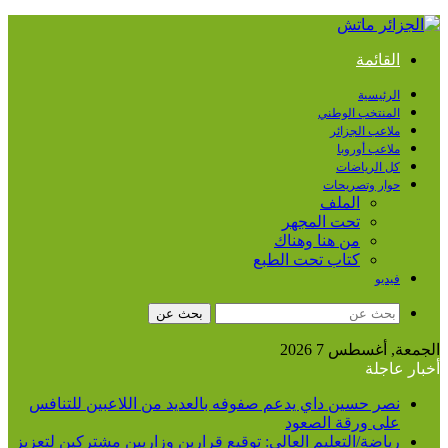
القائمة
الرئيسية
المنتخب الوطني
ملاعب الجزائر
ملاعب أوروبا
كل الرياضات
حوار وتصريحات
الملف
تحت المجهر
من هنا وهناك
كتاب تحت الطبع
فيديو
بحث عن
معة, أغسطس 7 2026
بار عاجلة
نصر حسين داي يدعم صفوفه بالعديد من اللاعبين للتنافس
على ورقة الصعود
رياضة/التعليم العالي: توقيع قرارين وزاريين مشتركين لتعزيز