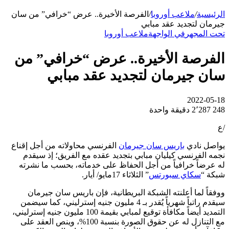
رئيسية
/
ملاعب أوروبا
/
الفرصة الأخيرة.. عرض “خرافي” من سان
رمان لتجديد عقد مبابي
ت المجهر
في الواجهة
ملاعب أوروبا
لفرصة الأخيرة.. عرض “خرافي” من
ان جيرمان لتجديد عقد مبابي
2022-05-
2
2٬287
دقيقة واحدة
اصل نادي
باريس سان جيرمان
الفرنسي محاولاته من أجل إقناع
مه الفرنسي كيليان مبابي بتجديد عقده مع الفريق؛ إذ سيقدم
 عرضاً خرافياً من أجل الحفاظ على خدماته، بحسب ما نشرته
كة “
سكاي سبورتس
” الثلاثاء 17مايو/ أيار.
فقاً لما أعلنته الشبكة البريطانية، فإن باريس سان جيرمان
سيقدم راتباً شهرياً يُقدر بـ 4 مليون جنيه إسترليني، كما سيضمن
التمديد أيضاً مكافأة توقيع لمبابي بقيمة 100 مليون جنيه إسترليني،
مع التنازل له عن حقوق الصورة بنسبة 100%، وينص العقد على