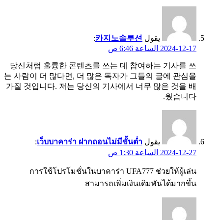
يقول
카지노솔루션
:
2024-12-17 الساعة 6:46 ص
당신처럼 훌륭한 콘텐츠를 쓰는 데 참여하는 기사를 쓰
는 사람이 더 많다면, 더 많은 독자가 그들의 글에 관심을
가질 것입니다. 저는 당신의 기사에서 너무 많은 것을 배
웠습니다.
يقول
เว็บบาคาร่า ฝากถอนไม่มีขั้นต่ำ
:
2024-12-27 الساعة 1:30 ص
การใช้โปรโมชั่นในบาคาร่า UFA777 ช่วยให้ผู้เล่น
สามารถเพิ่มเงินเดิมพันได้มากขึ้น