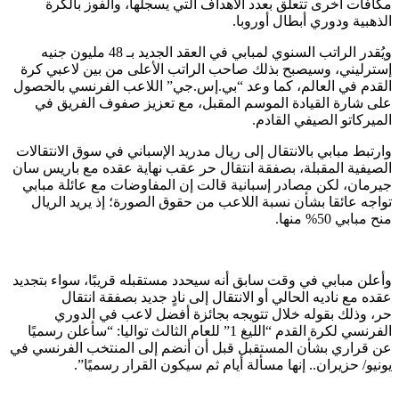
افآت أخرى تتعلق بعدد الأهداف التي يسجلها، والفوز بالكرة
ذهبية ودوري أبطال أوروبا.
ويُقدر الراتب السنوي لمبابي في العقد الجديد بـ 48 مليون جنيه
ترليني، وسيصبح بذلك صاحب الراتب الأعلى من بين لاعبي كرة
قدم في العالم، كما وعد “بي.إس.جي” اللاعب الفرنسي بالحصول
ى شارة القيادة الموسم المقبل، مع تعزيز صفوف الفريق في
ميركاتو الصيفي القادم.
رتبط مبابي بالانتقال إلى ريال مدريد الإسباني في سوق الانتقالات
صيفية المقبلة، بصفقة انتقال حر عقب نهاية عقده مع باريس سان
رمان، لكن مصادر إسبانية قالت إن المفاوضات مع عائلة مبابي
اجه عائقا بشأن نسبة اللاعب من حقوق الصورة؛ إذ يريد الريال
مبابي 50% منها.
علن مبابي في وقت سابق أنه سيحدد مستقبله قريبًا، سواء بتجديد
ده مع ناديه الحالي أو الانتقال إلى نادٍ جديد بصفقة انتقال
، وذلك بقوله خلال تتويجه بجائزة أفضل لاعب في الدوري
الفرنسي لكرة القدم “الليغ 1” للعام الثالث تواليا: “سأعلن رسميًا
 قراري بشأن المستقبل قبل أن أنضم إلى المنتخب الفرنسي في
نيو/ حزيران.. إنها مسألة أيام ثم سيكون القرار رسميًا”.