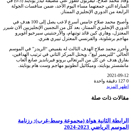
وقاد محمد صلاح، ليفربول للفوز على مضيفه ليدز يونايتد (3-0) في
المباراة التي جمعتهما مساء اليوم الأحد، ضمن منافسات الجولة
الرابعة من الدوري الإنجليزي الممتاز.
وأصبح محمد صلاح خامس أسرع لاعب يصل إلى 100 هدف في
الدوري الإنجليزي الممتاز، بعد كل من النجمين الإنجليزيين آلان شيرر
المعتزل، وهاري كين قائد توتنهام، والأرجنتيني سيرخيو أغويرو
مهاجم برشلونة، والفرنسي المعتزل تييري هنري.
وأحرز محمد صلاح الهدف الثالث له بقميص “الريدز” في الموسم
الحالي “للبريمير ليغ”، ويحتل المركز الثاني في ترتيب الهدافين،
بفارق هدف عن كل من البرتغالي برونو فيرنانديز صانع ألعاب
مانشستر يونايتد، وميكائيل أنطونيو مهاجم وست هام يونايتد.
2021-09-12
0
127
دقيقة واحدة
اظهر المزيد
مقالات ذات صلة
الرابطة الثانية هواة (مجموعة وسط-غرب): رزنامة
الموسم الرياضي 2023-2024