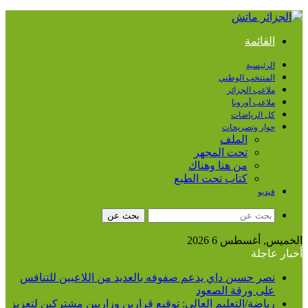
القائمة
الرئيسية
المنتخب الوطني
ملاعب الجزائر
ملاعب أوروبا
كل الرياضات
حوار وتصريحات
الملف
تحت المجهر
من هنا وهناك
كتاب تحت الطبع
فيديو
بحث عن
الخميس, أغسطس 6 2026
أخبار عاجلة
نصر حسين داي يدعم صفوفه بالعديد من اللاعبين للتنافس
على ورقة الصعود
رياضة/التعليم العالي: توقيع قرارين وزاريين مشتركين لتعزيز