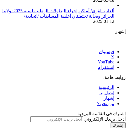
2022-05-18
ألعاب القوى/ أماكن إجراء البطولات الوطنية لسنة 2025: ولايتا
الجزائر وبجاية تحتضنان أغلبية المسابقات /اتحادية/
2025-01-12
إشهار
فيسبوك
‫X
‫YouTube
انستقرام
روابط هامة!
الرئيسية
إتصل بنا
إشهار
من نحن؟
إشترك في القائمة البريدية
أدخل بريدك الإلكتروني