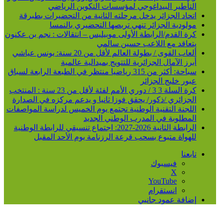
التأطير البيداغوجي لمؤسسات التكوين الرياضي
اتحاد الجزائر يدخل مرحلته الثانية من التحضيرات بطبرقة
مولودية الجزائر تنهي تربصها التحضيري بالنمسا
كرة القدم/الرابطة الأولى موبيليس – انتقالات : نجم بن عكنون
يتعاقد مع اللاعب حسين سالمي
ألعاب القوى / بطولة العالم لأقل من 20 سنة: يونس عياشي
أبرز الآمال الجزائرية للتتويج بميدالية عالمية
سباحة: أكثر من 315 رياضيا منتظر في الطبعة الرابعة لسباق
عبور خليج الجزائر
كرة السلة 3 3 / دوري الأمم لفئة لأقل من 23 سنة : المنتخب
الجزائري /ذكور/ يحقق فوزا ثانيا و يدعم مركزه في الصدارة
اللجنة التقنية الوطنية تجتمع يوم الخميس لدراسة المواصفات
المطلوبة في المدرب الوطني الجديد
الرابطة الثانية 2026-2027: اجتماع تنسيقي للرابطة الوطنية
للهواة متبوع بسحب قرعة الرزنامة يوم الأحد المقبل
تابعنا
فيسبوك
‫X
‫YouTube
انستقرام
إضافة عمود جانبي