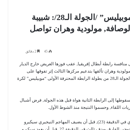
الرابطة المحترفة الأولى “موبيليس” /الجولة الـ28/: شبيبة
لوصافة, مولودية وهران تواصل
45
2 دقائق
منافسة رابطة أبطال إفريقيا, عقب فوزها العريض خارج الديار
بنتيجة (4-0), فيما واصلت مولودية وهران تألقها بتدعيم مركزها الثالث إثر تفوقها على
الضيف أولمبي الشلف (1-0), اليوم الخميس, لحساب الجولة الـ28 من بطولة الرابطة المحترفة الأولى “موبيليس” لكرة
قوطها إلى الرابطة الثانية هواة قبل هذه الجولة, فرض أشبال
ت اللقاء, وحسموا النتيجة منذ الشوط الأول.
وافتتحت شبيبة الساورة باب التهديف عن طريق سعادي في الدقيقة (23), قبل أن يضيف المهاجم النيجيري سيكيرو
الهدف الثاني بعد ثلاث دقائق فقط (26 د), فيما عمق فتوحي الفارق بهدف ثالث في الدقيقة 27, قبل أن يعود سيكيرو