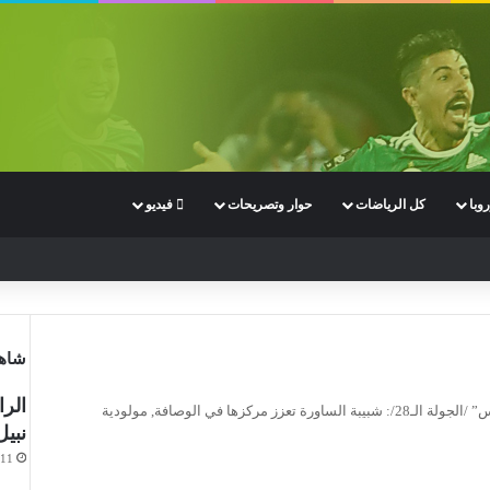
وبا
كل الرياضات
حوار وتصريحات
فيديو
شاهد
الرا
الرابطة المحترفة الأولى “موبيليس” /الجولة الـ28/: شبيبة الساورة تعزز مركزها في الوصافة, مولودية
نبي
-11