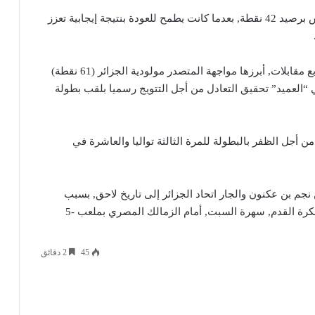
من جهتها, تحتل التشكيلة “القسنطينية” المركز الخامس برصيد 42 نقطة, بعدما كانت يطمح للعودة بنتيجة إيجابية تعزز
وتتواصل مباريات الجولة الـ28 يوم غد الجمعة بإجراء أربع مقابلات, أبرزها مواجهة المتصدر مولودية الجزائر (61 نقطة)
(29 نقطة), حيث سيكفي “العميد” تحقيق التعادل من أجل التتويج رسميا بلقب بطولة
 أجل الظفر بالبطولة للمرة الثالثة تواليا والعاشرة في
نجم بن عكنون والجار اتحاد الجزائر إلى تاريخ لاحق, بسبب
خوض الاتحاد ذهاب نهائي كأس الكونفدرالية الإفريقية لكرة القدم, سهرة السبت, أمام الزمالك المصري بملعب -5
45
2 دقائق
يست