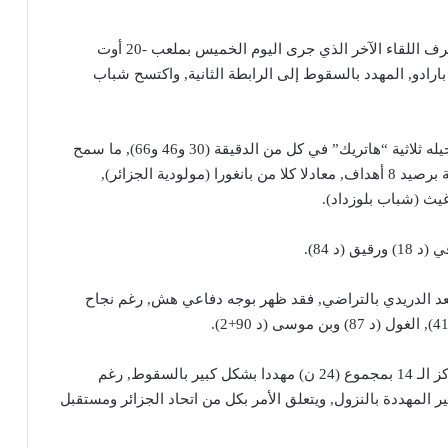
== شباب قسنطينة يتلقى هزيمة ثقيلة بالعاصمة == وعرف اللقاء الآخر الذي جرى اليوم الخميس بملعب -20 أوت
دي بارادو, المهدد بالسقوط إلى الرابطة الثانية, واكتسح شباب
وتألق مهاجم “الباك” الشاب محمد أمين رمضاوي بتسجيله ثلاثية “هاتريك” في كل من الدقيقة (30 و46 و66), ما سمح
له بالارتقاء إلى المركز الثاني في ترتيب هدافي البطولة برصيد 8 أهداف, معادلا كلا من بانغورا (مولودية الجزائر),
ث (شباب بلوزداد).
د 84).
د الدريدي بالتراضي, فقد ظهر بوجه دفاعي هش, رغم نجاح
ورغم هذا الفوز الثاني تواليا, يبقى نادي بارادو في المركز الـ 14 بمجموع (24 ن) مهددا بشكل كبير بالسقوط, رغم
المهددة بالنزول, ويتعلق الأمر بكل من اتحاد الجزائر ومستقبل