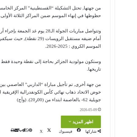
حظوظها في إنهاء الموسم ضمن المراكز الثلاثة الأولى.
أمام ضيفه مستقبل الرويسات 
الموسم الكروي : 2025-2026.
وستكون مولودية الجزائر بحاجة إلى نقطة وحيدة فقط من
تاريخها.
من جهة أخرى, تم تأجيل مباراة “الداربي” العاصمي بين 
جويلية 62- بالعاصمة ابتداء من (00ر20). (وأج)
2026-05-09
اظهر المزيد
ڤايبر
طباعة
تيلقرام
واتساب
مشاركة
بينتير
شاركها
فيسبوك
‫X