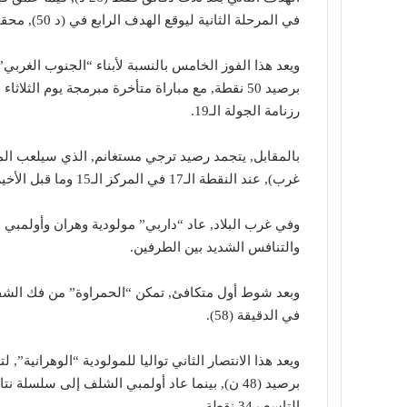
في المرحلة الثانية ليوقع الهدف الرابع في (د 50), محققا الهدف الثاني له والرابع في هذا اللقاء.
ويعد هذا الفوز الخامس بالنسبة لأبناء “الجنوب الغرب
رزنامة الجولة الـ19.
بالمقابل, يتجمد رصيد ترجي مستغانم, الذي سيلعب الم
غرب), عند النقطة الـ17 في المركز الـ15 وما قبل الأخير.
والتنافس الشديد بين الطرفين.
وبعد شوط أول متكافئ, تمكن “الحمراوة” من فك الشف
في الدقيقة (58).
ويعد هذا الانتصار الثاني تواليا للمولودية “الوهرانية”,
برصيد (48 ن), بينما عاد أولمبي الشلف إلى سلسل
التاسع بـ34 نقطة.