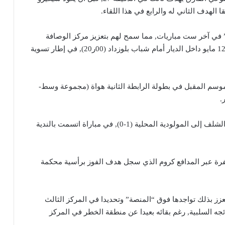
ي” في آخر ست مباريات, مما سمح لهم بتعزيز مركز الوصافة
برصيد 50 نقطة, مع مباراة متأخرة مبرمجة يوم الثلاثاء 12 مايو داخل الديار أمام شباب بلوزداد (00ر20), في إطار تسوية
وسم المقبل في بطولة الرابطة الثانية هواة (مجموعة وسط-
وفي غرب البلاد, عاد “داربي” مولودية وهران وأولمبي الشلف إلى المولودية المحلية (1-0), في مباراة اتسمت بالندية
رة عبر المدافع كروم الذي سجل هدف الفوز برأسية محكمة
 لتعزز بذلك تواجدها فوق “المنصة” وتحديدا في المركز الثالث
ة نتائجه السلبية, رغم بقائه بعيدا عن منطقة الخطر في المركز