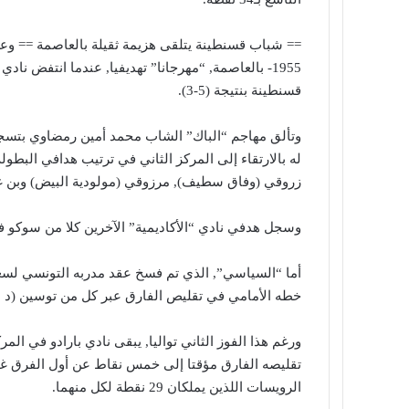
1955- بالعاصمة, “مهرجانا” تهديفيا, عندما انتفض نا
قسنطينة بنتيجة (5-3).
زروقي (وفاق سطيف), مرزوقي (مولودية البيض) وبن غي
وسجل هدفي نادي “الأكاديمية” الآخرين كلا من سوكو في (د 18) ورقيق (
أما “السياسي”, الذي تم فسخ عقد مدربه التونسي لسع
خطه الأمامي في تقليص الفارق عبر كل من توسين (د 41), الغول (د 87) وبن موسى (د 90+2).
تقليصه الفارق مؤقتا إلى خمس نقاط عن أول الفرق غير 
الرويسات اللذين يملكان 29 نقطة لكل منهما.