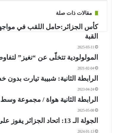
عبر
البريد
مقالات ذات صلة
كأس الجزائر:حامل اللقب في مواجهة
القبة
2025-03-11
المولولودية تتخلّى عن “نغيز” لتفا
2021-02-04
الرابطة الثانية: شبيبة تيارت بدون خسارة منذ 15 مباراة لك
2023-04-24
الرابطة الثانية هواة / مجموعة وسط-شرق /الجولة الـ
2025-05-08
الجولة الـ 13: اتحاد الجزائر يفوز على شبيبة الساورة (2-1)
2024-01-13