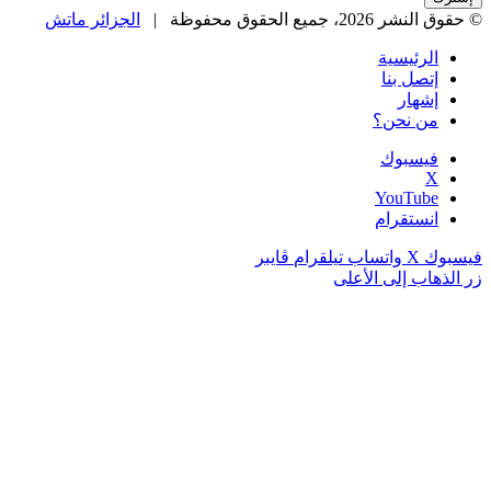
© حقوق النشر 2026، جميع الحقوق محفوظة |
الجزائر ماتش
الرئيسية
إتصل بنا
إشهار
من نحن؟
فيسبوك
‫X
‫YouTube
انستقرام
فيسبوك
‫X
واتساب
تيلقرام
ڤايبر
زر الذهاب إلى الأعلى