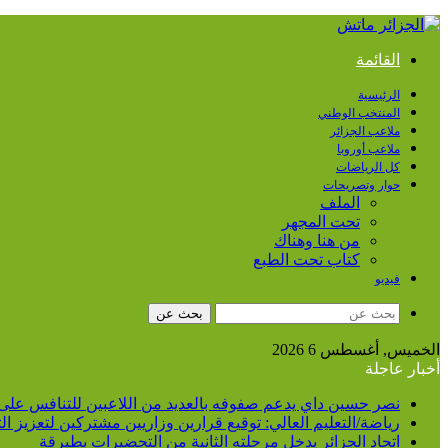
القائمة
الرئيسية
المنتخب الوطني
ملاعب الجزائر
ملاعب أوروبا
كل الرياضات
حوار وتصريحات
الملف
تحت المجهر
من هنا وهناك
كتاب تحت الطبع
فيديو
بحث عن
الخميس, أغسطس 6 2026
أخبار عاجلة
نصر حسين داي يدعم صفوفه بالعديد من اللاعبين للتنافس على
رياضة/التعليم العالي: توقيع قرارين وزاريين مشتركين لتعزيز 
اتحاد الجزائر يدخل مرحلته الثانية من التحضيرات بطبرقة