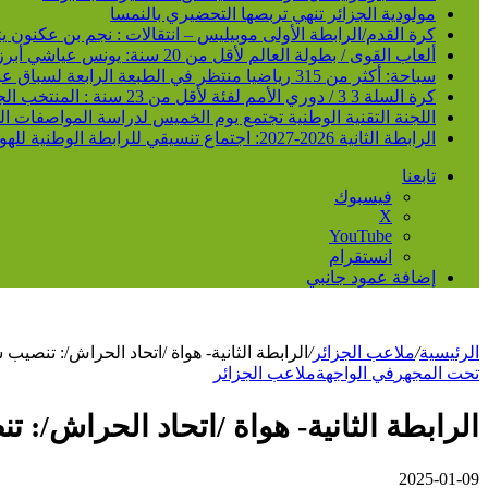
مولودية الجزائر تنهي تربصها التحضيري بالنمسا
كرة القدم/الرابطة الأولى موبيليس – انتقالات : نجم بن عكنون
ألعاب القوى / بطولة العالم لأقل من 20 سنة: يونس عياشي أبرز الآمال الجزائرية للتتويج بميدالية عالمية
سباحة: أكثر من 315 رياضيا منتظر في الطبعة الرابعة لسباق عبور خليج الجزائر
كرة السلة 3 3 / دوري الأمم لفئة لأقل من 23 سنة : المنتخب الجزائري /ذكور/ يحقق فوزا ثانيا و يدعم مركزه في الصدارة
اللجنة التقنية الوطنية تجتمع يوم الخميس لدراسة المواصفات ا
الرابطة الثانية 2026-2027: اجتماع تنسيقي للرابطة الوطنية للهواة متبوع بسحب قرعة الرزنامة يوم الأحد المقبل
تابعنا
فيسبوك
‫X
‫YouTube
انستقرام
إضافة عمود جانبي
الرئيسية
/
ملاعب الجزائر
/
الرابطة الثانية- هواة /اتحاد الحراش/: تنصيب 
تحت المجهر
في الواجهة
ملاعب الجزائر
الرابطة الثانية- هواة /اتحاد الحراش/: 
2025-01-09