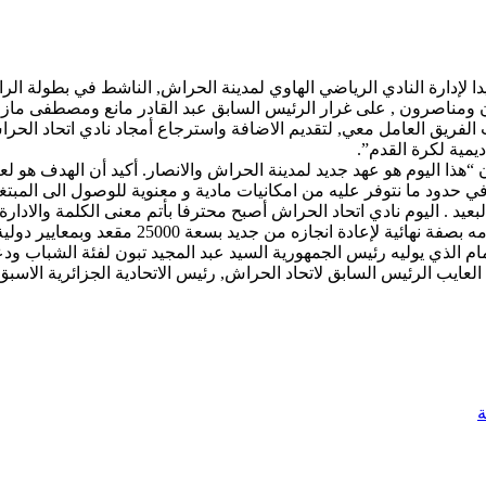
يدا لإدارة النادي الرياضي الهاوي لمدينة الحراش, الناشط في بطولة ال
ناصرون , على غرار الرئيس السابق عبد القادر مانع ومصطفى مازا ال
فريق العامل معي, لتقديم الاضافة واسترجاع أمجاد نادي اتحاد الحراش
يمية لكرة القدم”.
ن “هذا اليوم هو عهد جديد لمدينة الحراش والانصار. أكيد أن الهدف ه
د . اليوم نادي اتحاد الحراش أصبح محترفا بأتم معنى الكلمة والادار
 وبمعايير دولية, مع بناء مركز للتدريب, يتربع على مساحة 12000 متر مربع”
م الذي يوليه رئيس الجمهورية السيد عبد المجيد تبون لفئة الشباب ودع
لعايب الرئيس السابق لاتحاد الحراش, رئيس الاتحادية الجزائرية الاسب