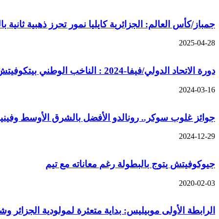
جمباز/كأس العالم: الجزائرية كايليا نمور تحرز ذهبية ثانية با
2025-04-28
دورة الاتحاد الدولي/فيفا-2024 : الناخب الوطني بيتكوفيتش يستدعي 31 لاعبا وغياب رياض محرز
2024-03-16
جوائز غلوب سوكر.. رونالدو الأفضل بالشرق الأوسط وفين
2024-12-29
جيوكوفيتش يتوج بالبطولة رغم معاناته مع تيم
2020-02-03
الرابطة الأولى موبيليس: بداية متعثرة لمولودية الجزائر وشب