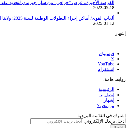
الفرصة الأخيرة.. عرض “خرافي” من سان جيرمان لتجديد عقد م
2022-05-18
ألعاب القوى/ أماكن إجراء البطولات الوطنية لسنة 2025: ولايتا الجزائر وبجاية تحتضنان أغلبية المسابقات /اتحادية/
2025-01-12
إشهار
فيسبوك
‫X
‫YouTube
انستقرام
روابط هامة!
الرئيسية
إتصل بنا
إشهار
من نحن؟
إشترك في القائمة البريدية
أدخل بريدك الإلكتروني