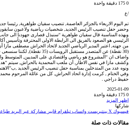
0
175
دقيقة واحدة
/ع
تم اليوم الاربعاء بالجزائر العاصمة, تنصيب سفيان طواهرية, رئيسا جد
وحضر حفل تنصيب الرئيس الجديد, شخصيات رياضية ولاعبون سابقون وم
وبهذه المناسبة قال سفيان طواهرية “سنبذل قصارى جهودنا الى جانب ال
الرئيسي هو الصعود بالفريق الى الرابطة الاولى المحترفة وتأسيس أكاد
من جهته, اعتبر المدير الرياضي الجديد لاتحاد الحراش مصطفى مازا أ
(30 نقطة) عن المتصدر مستقبل الرويسات (35 نقطة), لكننا سنسعى في حدود ما نتوفر عليه من امكانيات مادية و معنوية للوصول الى المبتغى”.
واضاف ان “المشروع هو رياضي واقتصادي على المديين, المتوسط والبعي
وكشف مازا في نفس الاطار, أن ملعب المحمدية بالحراش, سيتم “هدمه بصفة نهائية لإعادة انجازه من جديد بسعة 25000 مقعد
ونوه عدد من المتدخلين بمناسبة حفل تنصيب الرئيس الجديد ,ب”الاهتما
وفي الختام , كرمت إدارة اتحاد الحراش, كل من عائلة المرحوم محمد ا
حفيظ دراجي .
2025-01-09
0
175
دقيقة واحدة
اظهر المزيد
شاركها
فيسبوك
‫X
بينتيريست
واتساب
تيلقرام
ڤايبر
مشاركة عبر البريد
طباعة
مقالات ذات صلة