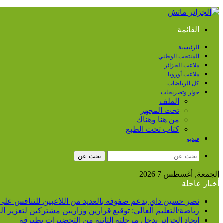
القائمة
الرئيسية
المنتخب الوطني
ملاعب الجزائر
ملاعب أوروبا
كل الرياضات
حوار وتصريحات
الملف
تحت المجهر
من هنا وهناك
كتاب تحت الطبع
فيديو
بحث عن
الجمعة, أغسطس 7 2026
أخبار عاجلة
نصر حسين داي يدعم صفوفه بالعديد من اللاعبين للتنافس على
رياضة/التعليم العالي: توقيع قرارين وزاريين مشتركين لتعزيز 
اتحاد الجزائر يدخل مرحلته الثانية من التحضيرات بطبرقة