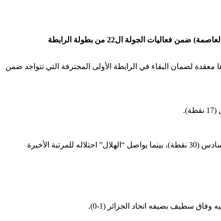
البيضاء (الجزائر العاصمة) ضمن فعاليات الجولة ال22 من بطولة الرابطة
معمقا من جراح شبيبة القبائل التي أضحت أمورها معقدة لضمان البقاء في الرابطة الأولى المحترفة التي تتواجد ضمن
وسجلت السداسية عبر كل من خلف الله (د13)، غنام (د45+2 ود54)، بن مختار (د50)، بونعامة (د61 ود72) وترتقي مولودية البيض إلى الصف السادس (30 نقطة)، بينما يواصل “الهلال” احتلاله للمرتبة الأخيرة