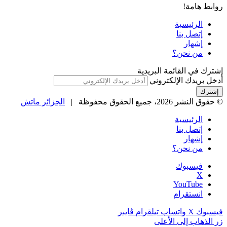
روابط هامة!
الرئيسية
إتصل بنا
إشهار
من نحن؟
إشترك في القائمة البريدية
أدخل بريدك الإلكتروني
© حقوق النشر 2026، جميع الحقوق محفوظة |
الجزائر ماتش
الرئيسية
إتصل بنا
إشهار
من نحن؟
فيسبوك
‫X
‫YouTube
انستقرام
فيسبوك
‫X
واتساب
تيلقرام
ڤايبر
زر الذهاب إلى الأعلى