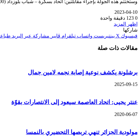
وستختتم هذه الجولة بإجراء مقابلتين: اتحاد بسكرة – شباب بلوزداد (00ر22) وشبيبة الساورة – جمعية الشلف (00ر22).
2023-04-10
0
123
دقيقة واحدة
اظهر المزيد
شاركها
فيسبوك
‫X
بينتيريست
واتساب
تيلقرام
ڤايبر
مشاركة عبر البريد
طباعة
مقالات ذات صلة
برشلونة يكشف نوعية إصابة نجمه لامين جمال
2025-09-15
عنتر يحيى: اتحاد العاصمة سيعود إلى الانتصارات بقوّة
2020-06-07
مولودية الجزائر تنهي تربصها التحضيري بالنمسا