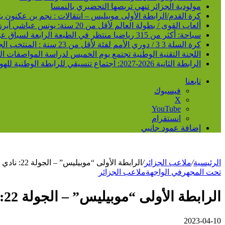
مولودية الجزائر تنهي تربصها التحضيري بالنمسا
كرة القدم/الرابطة الأولى موبيليس – انتقالات : نجم بن عكنون
ألعاب القوى / بطولة العالم لأقل من 20 سنة: يونس عياشي أبرز الآمال الجزائرية للتتويج بميدالية عالمية
سباحة: أكثر من 315 رياضيا منتظر في الطبعة الرابعة لسباق عبور خليج الجزائر
كرة السلة 3 3 / دوري الأمم لفئة لأقل من 23 سنة : المنتخب الجزائري /ذكور/ يحقق فوزا ثانيا و يدعم مركزه في الصدارة
اللجنة التقنية الوطنية تجتمع يوم الخميس لدراسة المواصفات ا
الرابطة الثانية 2026-2027: اجتماع تنسيقي للرابطة الوطنية للهواة متبوع بسحب قرعة الرزنامة يوم الأحد المقبل
تابعنا
فيسبوك
‫X
‫YouTube
انستقرام
إضافة عمود جانبي
الرئيسية
/
ملاعب الجزائر
/
الرابطة الأولى “موبيليس” – الجولة 22: نادي بارادو يتغلب على شبيبة القبائل (1-0)
تحت المجهر
في الواجهة
ملاعب الجزائر
الرابطة الأولى “موبيليس” – الجولة 22: نادي بارادو يتغلب على شبيبة القبائل (1-0)
2023-04-10