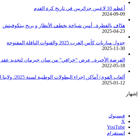
أعظم 10 لاعبين جزائريين في تاريخ كرة القدم
2024-09-09
هدّاف بالفطرة.. أمين شياخة يخطف الأنظار و يريح بيتكوفيتش
2025-04-23
جدول مباريات كأس العرب 2025 والقنوات الناقلة المفتوحة
2025-11-30
الفرصة الأخيرة.. عرض “خرافي” من سان جيرمان لتجديد عقد م
2022-05-18
ألعاب القوى/ أماكن إجراء البطولات الوطنية لسنة 2025: ولايتا الجزائر وبجاية تحتضنان أغلبية المسابقات /اتحادية/
2025-01-12
إشهار
فيسبوك
‫X
‫YouTube
انستقرام