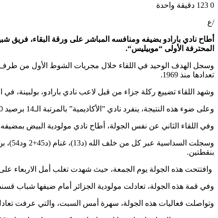
0
123
دقيقة واحدة
/ع
أطاح نادي بارادو بضيفه ومنافسه المباشر على
ورقة البقاء، فريق شبيبة القبائل بنتيجة 1-
المحترفة
الأولى “موبيليس
“.
تعدادها منذ 1969.
وشهد اللقاء تضييع ركلة جزاء من قبل لاعب نادي بارادو، بولبينة، في الدقيقة ال64 من 
وعلى ضوء هذه النتيجة، ينفرد نادي ”الأكاديمية” بالمرتبة الـ14 برصيد 20 نقطة، على بعد ثلاث نقاط، عن أول المهددين بالسقوط، شبيبة القبائل (17 نقطة).
وفي اللقاء الثاني عن نفس الجولة، أطاح نادي مولودية البيض بمضيفه هلال شلغوم العيد (0-6) الذي وضع
بنقطتين.
وافتتحت هذه الجولة يوم الجمعة، حيث شهدت تغلب أمل الاربعاء على ال
وفي قمة هذه الجولة، تعادلت مولودية الجزائر أمام ضيفها شباب قسنطينة (0-0) بملعب 5 جويلية (ال
وتواصلت فعاليات هذه الجولة، سهرة أمس السبت، والتي عرفت تعادل مولودية هران أمام ضيفها اتحاد خنشلة (1-1)