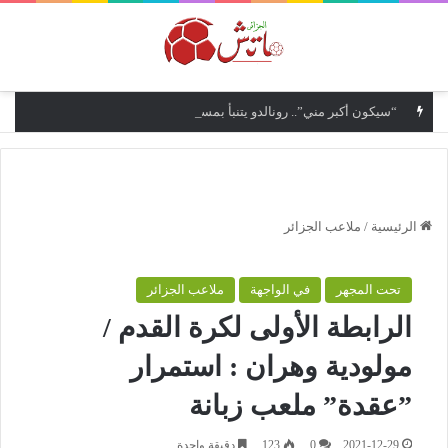
القائمة
“سيكون أكبر مني”.. رونالدو يتنبأ بمستقبل نجله كريستيانو جونيور
الرئيسية
/
ملاعب الجزائر
تحت المجهر
في الواجهة
ملاعب الجزائر
الرابطة الأولى لكرة القدم /
مولودية وهران : استمرار
”عقدة” ملعب زبانة
2021-12-29
0
123
دقيقة واحدة