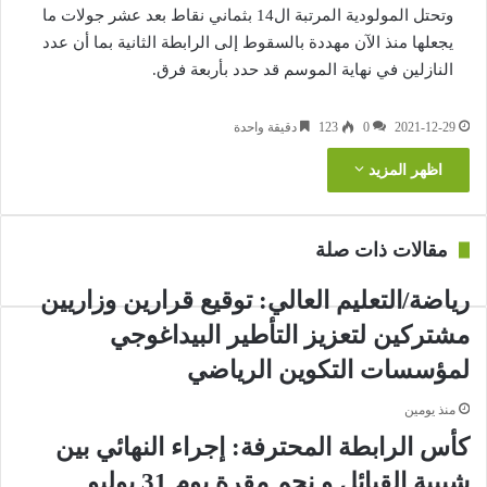
وتحتل المولودية المرتبة ال14 بثماني نقاط بعد عشر جولات ما
يجعلها منذ الآن مهددة بالسقوط إلى الرابطة الثانية بما أن عدد
النازلين في نهاية الموسم قد حدد بأربعة فرق.
2021-12-29
0
123
دقيقة واحدة
اظهر المزيد
مقالات ذات صلة
رياضة/التعليم العالي: توقيع قرارين وزاريين
مشتركين لتعزيز التأطير البيداغوجي
لمؤسسات التكوين الرياضي
منذ يومين
كأس الرابطة المحترفة: إجراء النهائي بين
شبيبة القبائل و نجم مقرة يوم 31 يوليو