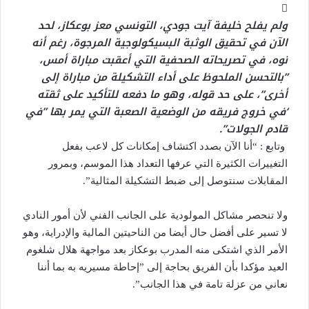
ولم يفلح خليفة آيت جودي، التونسي معز بوعكاز، لحد
الآن في تحقيق الوثبة البسيكولوجية المرجوة، رغم أنه
نوه، في تصريحاته الصحفية التي أعقبت مباراة أمس،
”بالتحسن الملحوظ على أداء التشكيلة من مباراة إلى
أخرى”، على حد قوله، وهو ما دفعه للتأكيد على ثقته
‘في خروج فريقه من الوضعية الصعبة التي يمر بها ”في
قادم الجولات”.
وتابع : “أنا الآن بصدد اكتشاف إمكانات كل لاعب بفعل
التغييرات الكثيرة التي عرفها التعداد هذا الموسم، وبمرور
المقابلات سنتوصل إلى ضبط التشكيلة المثالية”.
ولا تنحصر مشاكل المولودية على الجانب الفني لأن أمور النادي
لا تسير على أفضل حال أيضا من الناحيتين المالية والإدراية، وهو
الأمر الذي اشتكى منه المدرب بوعكاز بعد مواجهة هلال شلغوم
العيد مؤكدا بأن الفريق بحاجة إلى ”إحاطة مسيريه به بما أننا
نعاني من عزلة تامة في هذا الجانب”.