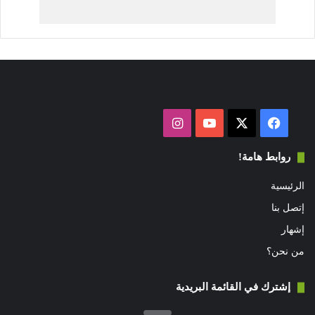
فيسبوك
‫X
‫YouTube
انستقرام
روابط هامة!
الرئيسية
إتصل بنا
إشهار
من نحن؟
إشترك في القائمة البريدية