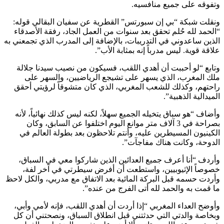
وتفوقه على جميع منافسيه.
ونقلت شبكة “بي إن سبورتس” القطرية عن سفيان البقالي قوله:
“الحمد لله حُلم تحقق بعد سنوات من العمل الجاد، رفقة الأصدقاء
الذين ساعدوني في التدريبات، بالإضافة إلى المدرب الذي تجمعني به
علاقة قوية. ليس مدرباً إنه بمثابة الأب”.
وتابع “لو أحببت أن أهدي اللقب، فسيكون من نصيب سيدنا جلالة
ملك المغرب، الذي يسهر على تشيجع الرياضيين، والسهر على
راحتهم، وكذلك للشعب المغربي، الذي كان متشوقاً لرؤيتي أحقق
الميدالية الذهبية”.
وأضاف “هو سباق يتخيله الجميع سهلاً، لكنه ليس كذلك نهائياً، لأنه
بصراحة في 3 آلاف متر موانع اليوم اختلفوا عن السابق، وكان
الكينيون المسيطرين عليه، وأنتم تلاحظون بعد بطولة العالم في
الدوحة، وكانت هناك مفاجآت”.
وأردف “أنا أعرف جميع العدائين الذين شاركوا معي في السباق،
خصوصاً الإثيوبيين، واستطعت أن أفرض سيطرتي في آخر لفة،
وأردت حسمه قبل البركة المائية بعد الاتفاق مع مدربي، والكل لاحظ
ما قمت به والحمد لله أتى الفرج من عنده”.
وأوضح العداء المغربي “إذا أردت أن أهدي اللقب، فإنه لأمي وأبي،
وبخاصة والدتي التي حدثتني قبل انطلاق السباق، ونصحتني أن كل