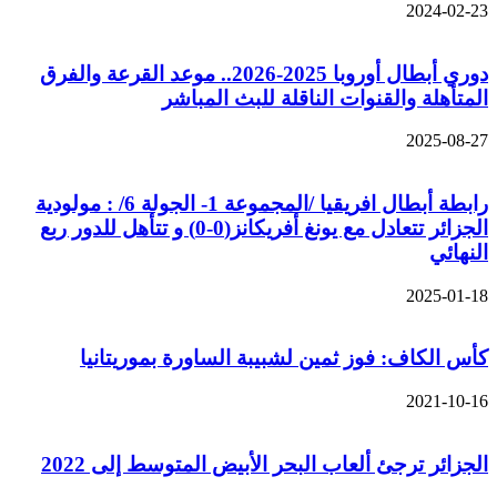
2024-02-23
دوري أبطال أوروبا 2025-2026.. موعد القرعة والفرق
المتأهلة والقنوات الناقلة للبث المباشر
2025-08-27
رابطة أبطال افريقيا /المجموعة 1- الجولة 6/ : مولودية
الجزائر تتعادل مع يونغ أفريكانز(0-0) و تتأهل للدور ربع
النهائي
2025-01-18
كأس الكاف: فوز ثمين لشبيبة الساورة بموريتانيا
2021-10-16
الجزائر ترجئ ألعاب البحر الأبيض المتوسط إلى 2022