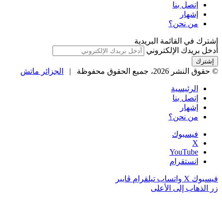
إتصل بنا
إشهار
من نحن؟
إشترك في القائمة البريدية
أدخل بريدك الإلكتروني
© حقوق النشر 2026، جميع الحقوق محفوظة |
الجزائر ماتش
الرئيسية
إتصل بنا
إشهار
من نحن؟
فيسبوك
‫X
‫YouTube
انستقرام
فيسبوك
‫X
واتساب
تيلقرام
ڤايبر
زر الذهاب إلى الأعلى