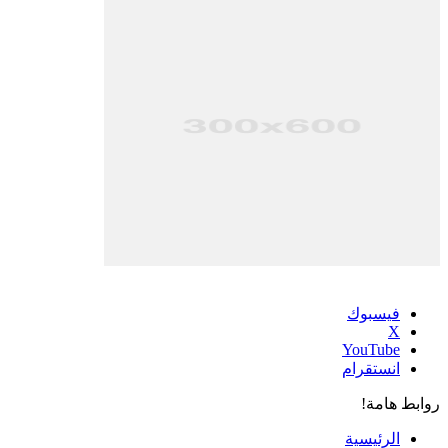
فيسبوك
‫X
‫YouTube
انستقرام
روابط هامة!
الرئيسية