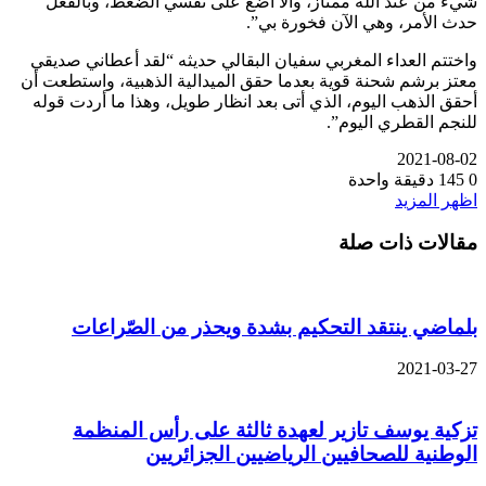
شيء من عند الله ممتاز، وألا أضع على نفسي الضغط، وبالفعل
حدث الأمر، وهي الآن فخورة بي”.
واختتم العداء المغربي سفيان البقالي حديثه “لقد أعطاني صديقي
معتز برشم شحنة قوية بعدما حقق الميدالية الذهبية، واستطعت أن
أحقق الذهب اليوم، الذي أتى بعد انظار طويل، وهذا ما أردت قوله
للنجم القطري اليوم”.
2021-08-02
0
145
دقيقة واحدة
اظهر المزيد
مقالات ذات صلة
بلماضي ينتقد التحكيم بشدة ويحذر من الصّراعات
2021-03-27
تزكية يوسف تازير لعهدة ثالثة على رأس المنظمة
الوطنية للصحافيين الرياضيين الجزائريين