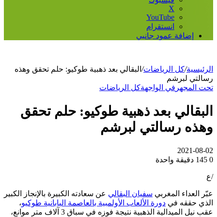
‫X
‫YouTube
انستقرام
إضافة عمود جانبي
الرئيسية
/
كل الرياضات
/
البقالي بعد ذهبية طوكيو: حلم تحقق وهذه
رسالتي لبرشم
تحت المجهر
في الواجهة
كل الرياضات
البقالي بعد ذهبية طوكيو: حلم تحقق
وهذه رسالتي لبرشم
2021-08-02
0
145
دقيقة واحدة
/ع
عبّر العداء المغربي
سفيان البقالي
عن سعادته الكبيرة بالإنجاز الكبير
الذي حققه في
دورة الألعاب الأولمبية بالعاصمة اليابانية طوكيو
،
عقب نيل الميدالية الذهبية نتيجة فوزه في سباق 3 آلاف متر موانع،