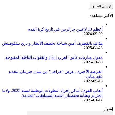
الأكثر مشاهدة
أعظم 10 لاعبين جزائريين في تاريخ كرة القدم
2024-09-09
هدّاف بالفطرة.. أمين شياخة يخطف الأنظار و يريح بيتكوفيتش
2025-04-23
جدول مباريات كأس العرب 2025 والقنوات الناقلة المفتوحة
2025-11-30
الفرصة الأخيرة.. عرض “خرافي” من سان جيرمان لتجديد
عقد مبابي
2022-05-18
ألعاب القوى/ أماكن إجراء البطولات الوطنية لسنة 2025: ولايتا
الجزائر وبجاية تحتضنان أغلبية المسابقات /اتحادية/
2025-01-12
إشهار