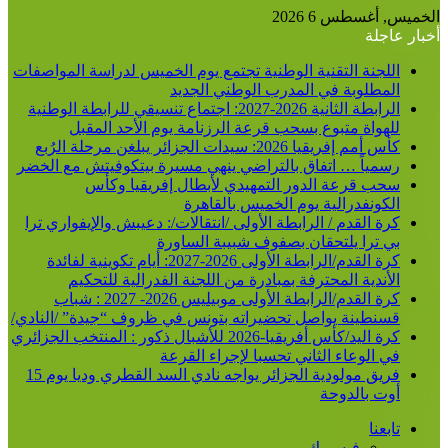
الخميس, أغسطس 6 2026
أخبار عاجلة
اللجنة التقنية الوطنية تجتمع يوم الخميس لدراسة المواصفات
المطلوبة في المدرب الوطني الجديد
الرابطة الثانية 2026-2027: اجتماع تنسيقي للرابطة الوطنية
للهواة متبوع بسحب قرعة الرزنامة يوم الأحد المقبل
كأس أمم إفريقيا 2026: سيدات الجزائر يبلغن مرحلة الرُبع
رسمياً … اتفاق بالتراضي ينهي مسيرة بيتكوفيتش مع الخضر
سحب قرعة الدور التمهيدي لأبطال إفريقيا وكأس
الكونفدرالية يوم الخميس بالقاهرة
كرة القدم / الرابطة الأولى /انتقالات/: دعيبش والإيفواري ترا
بي ترا يلتحقان بصفوف شبيبة الساورة
كرة القدم/الرابطة الأولى 2026-2027: أيام تكوينية لفائدة
الأندية المحترفة بمبادرة من اللجنة الفدرالية للتحكيم
كرة القدم/الرابطة الأولى موبيليس 2026- 2027 : شباب
قسنطينة يواصل تحضيراته بتونس في ظروف “جيدة” /النادي/
كرة اليد/كأس أفريقيا-2026 للأشبال ذكور : المنتخب الجزائري
في الوعاء الثاني تحسبا لإجراء القرعة
فريق مولودية الجزائر يواجه نادي السد القطري وديا يوم 15
أوت بالدوحة
تابعنا
فيسبوك