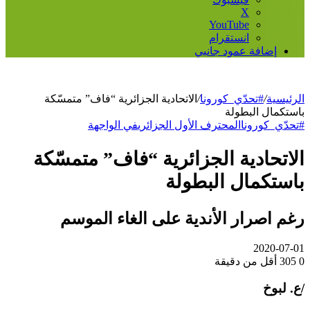
‫X
‫YouTube
انستقرام
إضافة عمود جانبي
الرئيسية
/
#تحدّي_كورونا
/
الاتحادية الجزائرية “فاف” متمسّكة
باستكمال البطولة
#تحدّي_كورونا
المحترف الأول الجزائري
في الواجهة
الاتحادية الجزائرية “فاف” متمسّكة
باستكمال البطولة
رغم اصرار الأندية على الغاء الموسم
2020-07-01
0
305
أقل من دقيقة
/ع. لبوخ