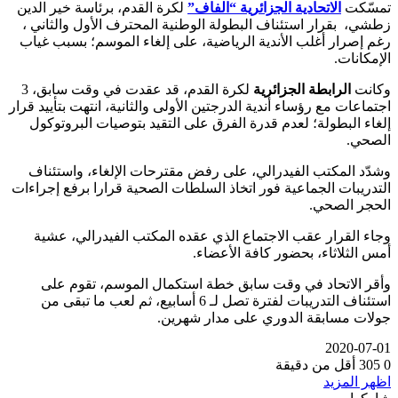
تمسّكت
الاتحادية الجزائرية “الفاف”
لكرة القدم، برئاسة خير الدين
زطشي، بقرار استئناف البطولة الوطنية المحترف الأول والثاني ،
رغم إصرار أغلب الأندية الرياضية، على إلغاء الموسم؛ بسبب غياب
الإمكانات.
وكانت
الرابطة الجزائرية
لكرة القدم، قد عقدت في وقت سابق، 3
اجتماعات مع رؤساء أندية الدرجتين الأولى والثانية، انتهت بتأييد قرار
إلغاء البطولة؛ لعدم قدرة الفرق على التقيد بتوصيات البروتوكول
الصحي.
وشدّد المكتب الفيدرالي، على رفض مقترحات الإلغاء، واستئناف
التدريبات الجماعية فور اتخاذ السلطات الصحية قرارا برفع إجراءات
الحجر الصحي.
وجاء القرار عقب الاجتماع الذي عقده المكتب الفيدرالي، عشية
أمس الثلاثاء، بحضور كافة الأعضاء.
وأقر الاتحاد في وقت سابق خطة استكمال الموسم، تقوم على
استئناف التدريبات لفترة تصل لـ 6 أسابيع، ثم لعب ما تبقى من
جولات مسابقة الدوري على مدار شهرين.
2020-07-01
0
305
أقل من دقيقة
اظهر المزيد