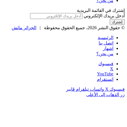
من نحن؟
إشترك في القائمة البريدية
أدخل بريدك الإلكتروني
© حقوق النشر 2026، جميع الحقوق محفوظة |
الجزائر ماتش
الرئيسية
إتصل بنا
إشهار
من نحن؟
فيسبوك
‫X
‫YouTube
انستقرام
فيسبوك
‫X
واتساب
تيلقرام
ڤايبر
زر الذهاب إلى الأعلى