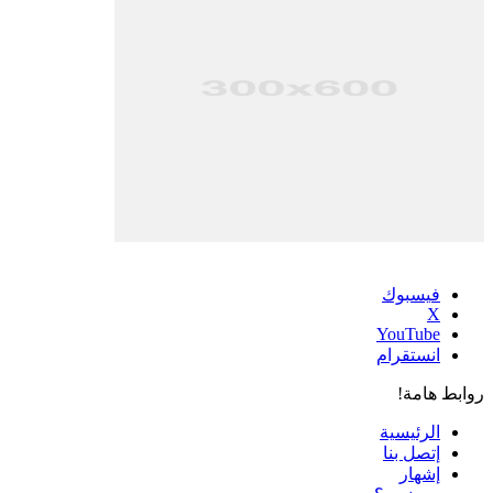
فيسبوك
‫X
‫YouTube
انستقرام
روابط هامة!
الرئيسية
إتصل بنا
إشهار