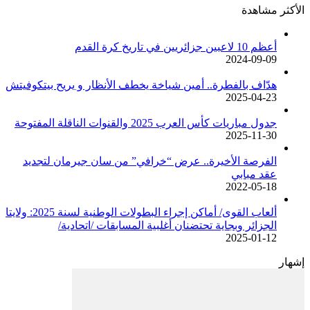
الأكثر مشاهدة
أعظم 10 لاعبين جزائريين في تاريخ كرة القدم
2024-09-09
هدّاف بالفطرة.. أمين شياخة يخطف الأنظار و يريح بيتكوفيتش
2025-04-23
جدول مباريات كأس العرب 2025 والقنوات الناقلة المفتوحة
2025-11-30
الفرصة الأخيرة.. عرض “خرافي” من سان جيرمان لتجديد
عقد مبابي
2022-05-18
ألعاب القوى/ أماكن إجراء البطولات الوطنية لسنة 2025: ولايتا
الجزائر وبجاية تحتضنان أغلبية المسابقات /اتحادية/
2025-01-12
إشهار