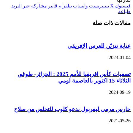
شاركها
فيسبوك
‫X
بينتيريست
واتساب
تيلقرام
ڤايبر
مشاركة عبر البريد
طباعة
مقالات ذات صلة
عنابة تتزيّن للعرس الإفريقي
2023-01-04
تصفيات كأس افريقيا للأمم 2025 : الجزائر- طوغو,
الثلاثاء 15 اكتوبر بالعاصمة لومي
2024-09-19
حارس مرمى ليفربول يدعو كلوب للتخلص من صلاح
2021-05-26