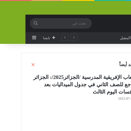
بحث
عن
إضافة عمود جانب
تابعنا
إغلاق
 أيضاً
الألعاب الإفريقية المدرسية /الجزائر2025/: الجزائر
جع للصف الثاني في جدول الميداليات بعد
سات اليوم الثالث
2025-07