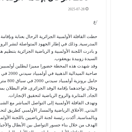
2025-07-28
/ع
حطت القافلة الأولمبية الجزائرية الرحال بعنابة وبإقامة
المدرسية, وذلك في إطار الجهود المتواصلة لنشر الروح ا
و بادرت اللجنة الأولمبية و الرياضية الجزائرية بتنظيم ه
السيدة زوبيدة بويعقوب.
وقد شهدت هذه المحطة حضورا مميزا لبطلين أولمبيين س
حامل برونزية أولمبياد سيدني 2000 في سباق 800 متر.
وخلال تواجدهما بإقامة الوفد الجزائري, قام البطلان بم
الجاد, المثابرة والروح الرياضية لتحقيق الإنجازات.
وتهدف القافلة الأولمبية إلى التواصل المباشر مع الشب
البدني, الأخلاق الرياضية والمسار الأولمبي كطريق لتح
وبالمناسبة, أكدت رئيسة لجنة الرياضيين باللجنة الأولمب
الهدف من خلال بناء جسور التواصل بين الأبطال والأجي