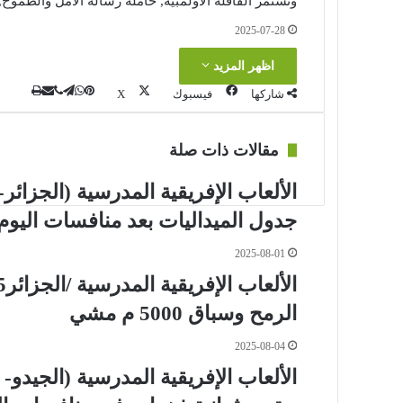
وتستمر القافلة الأولمبية, حاملة رسالة الأمل والطموح, 
2025-07-28
اظهر المزيد
ڤايبر
طباعة
تيلقرام
واتساب
مشاركة
بينتير
شاركها
فيسبوك
‫X
عبر
البريد
مقالات ذات صلة
جدول الميداليات بعد منافسات اليو
2025-08-01
الرمح وسباق 5000 م مشي
2025-08-04
الألعاب الإفريقية المدرسية (الجيدو