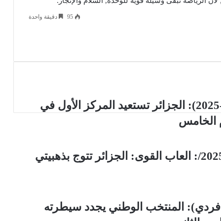
لأن الرياضة تبقى وسيلة قوية للوحدة, السلام والإنجاز.
95
دقيقة واحدة
يست
الألعاب الإفريقية المدرسية (الجزائر-2025): الجزائر تستعيد المركز الأول في
م الخامس
الألعاب الإفريقية المدرسية /الجزائر2025/: العاب القوى: الجزائر تتوج بذهبيتي
- فردي): المنتخب الوطني يجدد سيطرته