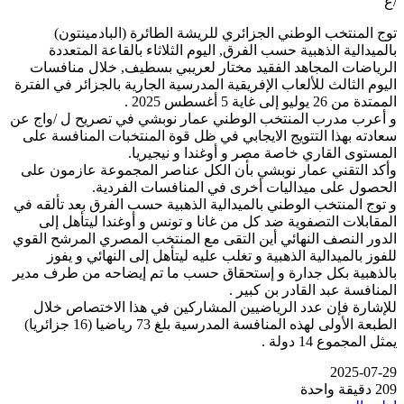
/ع
توج المنتخب الوطني الجزائري للريشة الطائرة (البادمينتون)
بالميدالية الذهبية حسب الفرق, اليوم الثلاثاء بالقاعة المتعددة
الرياضات المجاهد الفقيد مختار لعريبي بسطيف, خلال منافسات
اليوم الثالث للألعاب الإفريقية المدرسية الجارية بالجزائر في الفترة
الممتدة من 26 يوليو إلى غاية 5 أغسطس 2025 .
و أعرب مدرب المنتخب الوطني عمار نوبشي في تصريح ل /واج عن
سعادته بهذا التتويج الايجابي في ظل قوة المنتخبات المنافسة على
المستوى القاري خاصة مصر و أوغندا و نيجيريا.
وأكد التقني عمار نوبشي بأن الكل عناصر المجموعة عازمون على
الحصول على ميداليات أخرى في المنافسات الفردية.
و توج المنتخب الوطني بالميدالية الذهبية حسب الفرق بعد تألقه في
المقابلات التصفوية ضد كل من غانا و تونس و أوغندا ليتأهل إلى
الدور النصف النهائي أين التقى مع المنتخب المصري المرشح القوي
للفوز بالميدالية الذهبية و تغلب عليه ليتأهل إلى النهائي و يفوز
بالذهبية بكل جدارة و إستحقاق حسب ما تم إيضاحه من طرف مدير
المنافسة عبد القادر بن كبير .
للإشارة فإن عدد الرياضيين المشاركين في هذا الاختصاص خلال
الطبعة الأولى لهذه المنافسة المدرسية بلغ 73 رياضيا (16 جزائريا)
يمثل المجموع 14 دولة .
2025-07-29
209
دقيقة واحدة