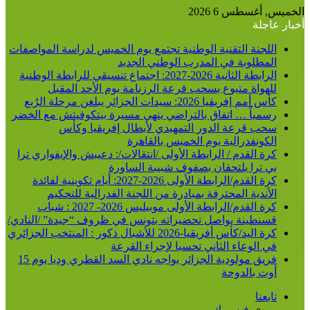
الخميس, أغسطس 6 2026
أخبار عاجلة
اللجنة التقنية الوطنية تجتمع يوم الخميس لدراسة المواصفات
المطلوبة في المدرب الوطني الجديد
الرابطة الثانية 2026-2027: اجتماع تنسيقي للرابطة الوطنية
للهواة متبوع بسحب قرعة الرزنامة يوم الأحد المقبل
كأس أمم إفريقيا 2026: سيدات الجزائر يبلغن مرحلة الرُبع
رسمياً … اتفاق بالتراضي ينهي مسيرة بيتكوفيتش مع الخضر
سحب قرعة الدور التمهيدي لأبطال إفريقيا وكأس
الكونفدرالية يوم الخميس بالقاهرة
كرة القدم / الرابطة الأولى /انتقالات/: دعيبش والإيفواري ترا
بي ترا يلتحقان بصفوف شبيبة الساورة
كرة القدم/الرابطة الأولى 2026-2027: أيام تكوينية لفائدة
الأندية المحترفة بمبادرة من اللجنة الفدرالية للتحكيم
كرة القدم/الرابطة الأولى موبيليس 2026- 2027 : شباب
قسنطينة يواصل تحضيراته بتونس في ظروف “جيدة” /النادي/
كرة اليد/كأس أفريقيا-2026 للأشبال ذكور : المنتخب الجزائري
في الوعاء الثاني تحسبا لإجراء القرعة
فريق مولودية الجزائر يواجه نادي السد القطري وديا يوم 15
أوت بالدوحة
تابعنا
فيسبوك