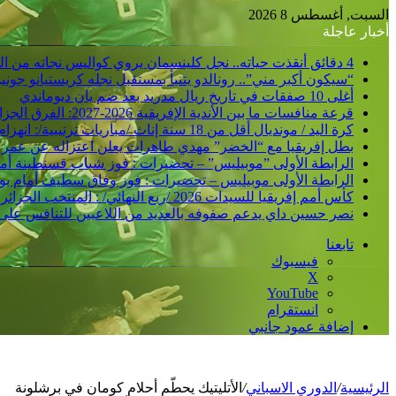
السبت, أغسطس 8 2026
أخبار عاجلة
4 دقائق أنقذت حياته.. نجل كلينسمان يروي كواليس نجاته من الشلل
“سيكون أكبر مني”.. رونالدو يتنبأ بمستقبل نجله كريستيانو جوني
أغلى 10 صفقات في تاريخ ريال مدريد بعد ضم يان ديوماندي
قرعة منافسات ما بين الأندية الإفريقية 2026-2027: الفرق الجزائرية تتعرف على منافسيها في الدورين التمهيديين
كرة اليد / مونديال أقل من 18 سنة إناث /مباريات ترتيبية/: انهزام المنتخب الجزائري أمام نظيره الأوزباكستاني /30-38/
بطل إفريقيا مع “الخضر” مهدي طاهرات يعلن اعتزاله عن عمر 36 عاما
الرابطة الأولى ”موبيليس” – تحضيرات : فوز شباب قسنطينة أمام ات
الرابطة الأولى موبيليس – تحضيرات : فوز وفاق سطيف أمام بولفار
كأس أمم إفريقيا للسيدات 2026 /ربع النهائي/ : المنتخب الجزائري يشرع في التحضير لمواجهة كوت ديفوار
نصر حسين داي يدعم صفوفه بالعديد من اللاعبين للتنافس على
تابعنا
فيسبوك
‫X
‫YouTube
انستقرام
إضافة عمود جانبي
الرئيسية
/
الدوري الاسباني
/
الأتليتيك يحطّم أحلام كومان في برشلونة