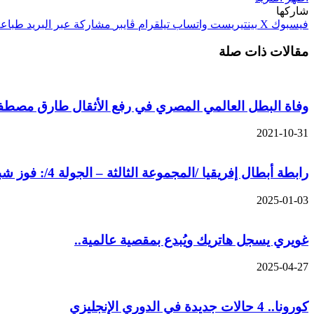
شاركها
فيسبوك
‫X
بينتيريست
واتساب
تيلقرام
ڤايبر
مشاركة عبر البريد
طباعة
مقالات ذات صلة
وفاة البطل العالمي المصري في رفع الأثقال طارق مصطفى عن 3
2021-10-31
رابطة أبطال إفريقيا /المجموعة الثالثة – الجولة 4/: فوز شباب بلوزداد أمام الأهلي المصري /1-0/
2025-01-03
غويري يسجل هاتريك ويُبدع بمقصية عالمية..
2025-04-27
كورونا.. 4 حالات جديدة في الدوري الإنجليزي