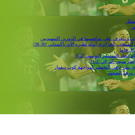
ور
حاد المنستير التونسي /2-0/
 سبور التركي /2-1/
 ورقة الصعود