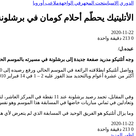
الدوري الاسباني
تحت المجهر
في الواجهة
ملاعب أوروبا
الأتليتيك يحطّم أحلام كومان في برشلونة
2020-11-22
0
213
دقيقة واحدة
عبده.ل/
وجه أتلتيكو مدريد صفعة جديدة إلى برشلونة في مسيرته بالموسم الحالي للدوري الإسباني لكرة القدم 
أكثر من عشرة أعوام وبالتحديد منذ الفوز عليه 2 – 1 في 14 فبراير 2010 علما بأن مواجهاتهما في كأس السوبر الإسباني ودوري أبطال أوروبا شهدت أكثر من فوز لأتلتيكو في السنوات الماضية.
وفي المقابل، تجمد رصيد برشلونة عن
وتعادلين في ثماني مباريات خاضها في المسابقة هذا الموسم وهو نفس ا
وما يزال أتلتيكو هو الفريق الوحيد في المسابقة الذي لم يتعرض لأي ه
2020-11-22
0
213
دقيقة واحدة
اظهر المزيد