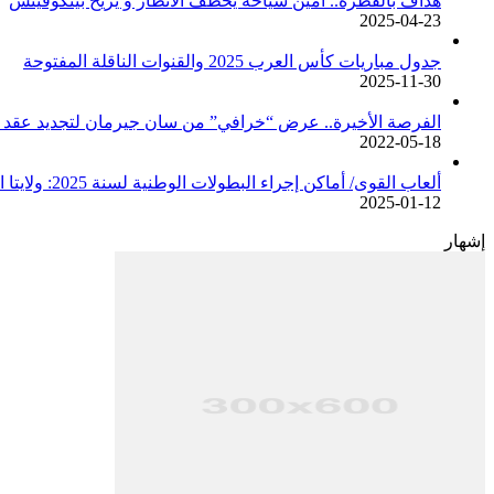
هدّاف بالفطرة.. أمين شياخة يخطف الأنظار و يريح بيتكوفيتش
2025-04-23
جدول مباريات كأس العرب 2025 والقنوات الناقلة المفتوحة
2025-11-30
الفرصة الأخيرة.. عرض “خرافي” من سان جيرمان لتجديد عقد م
2022-05-18
ألعاب القوى/ أماكن إجراء البطولات الوطنية لسنة 2025: ولايتا الجزائر وبجاية تحتضنان أغلبية المسابقات /اتحادية/
2025-01-12
إشهار