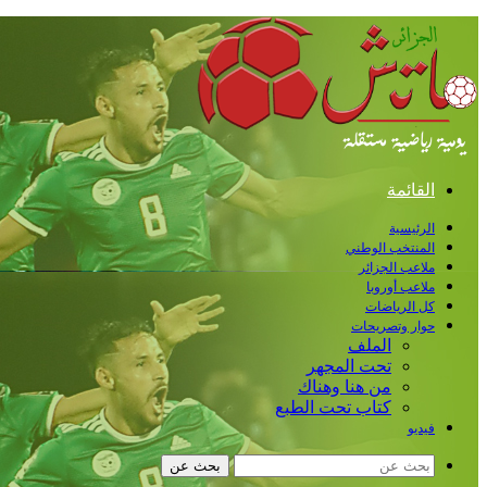
القائمة
الرئيسية
المنتخب الوطني
ملاعب الجزائر
ملاعب أوروبا
كل الرياضات
حوار وتصريحات
الملف
تحت المجهر
من هنا وهناك
كتاب تحت الطبع
فيديو
بحث عن