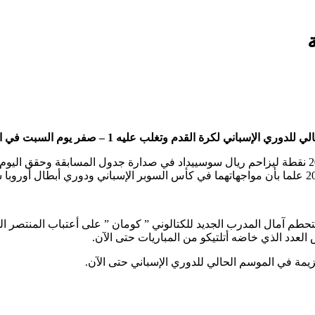
وتغلب عليه 1 – صفر يوم السبت في المرحلة العاشرة من المسابقة.
وواصل أتلتيكو انطلاقته الرائعة في الموسم الحالي ورفع رصيده إلى 20 نقطة ليزاحم ريال سوسييداد في ص
د 11 نقطة في المركز العاشر، لتتحطم آمال المدرب الجديد للكتالوني ” كومان ” على أعتبا
لعدد الذي خاضه أتلتيكو من المباريات حتى الآن.
زيمة في الموسم الحالي للدوري الإسباني حتى الآن.